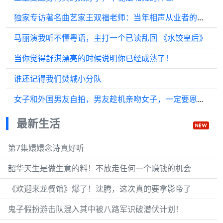
独家专访著名曲艺家王双福老师：当年相声从业者的艰辛巜二》
马丽演我听不懂粤语，主打一个已读乱回 《水饺皇后》
当你觉得舒淇漂亮的时候说明你已经成熟了！
谁还记得我们焚城小分队
女子和外国男友自拍，男友趁机亲吻女子，一定要恩爱到白头啊！
最新生活
第7集嬛嬛念诗真好听
韶华天生是做生意的料！不放走任何一个赚钱的机会
《欢迎来龙餐馆》爆了！沈腾，这次真的要拿影帝了
鬼子假扮游击队混入其中被八路军识破潜伏计划！