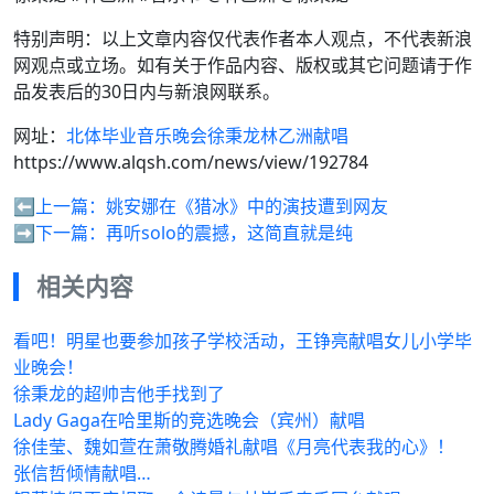
特别声明：以上文章内容仅代表作者本人观点，不代表新浪
网观点或立场。如有关于作品内容、版权或其它问题请于作
品发表后的30日内与新浪网联系。
网址：
北体毕业音乐晚会徐秉龙林乙洲献唱
https://www.alqsh.com/news/view/192784
⬅️上一篇：
姚安娜在《猎冰》中的演技遭到网友
➡️下一篇：
再听solo的震撼，这简直就是纯
相关内容
看吧！明星也要参加孩子学校活动，王铮亮献唱女儿小学毕
业晚会！
徐秉龙的超帅吉他手找到了
Lady Gaga在哈里斯的竞选晚会（宾州）献唱
徐佳莹、魏如萱在萧敬腾婚礼献唱《月亮代表我的心》！
张信哲倾情献唱…