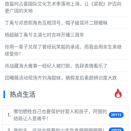
首届何占豪国际文化艺术季落地上海，让《梁祝》IP迈向
更广阔的天地
丁禹兮邓恩熙角色互相顶号，帽子碰耳环二搭暧昧
杨超越丁禹兮主演七时吉祥开播三周年
你用一辈子兑现了曾经玩笑般的承诺，而我会用余生来继
续爱你！
肖战藏海大雍第一经纪人被打脸，告辞表情看乐了
田曦薇活动现场齐刘海甜妹，摘假发后素颜辨识度大跌
热点生活
哪怕牺牲自己也要保护好爱人和孩子，阿银的
20113
结局让人意难平！
我的天，这溢出屏幕的少年气息啊啊啊啊啊！
19535