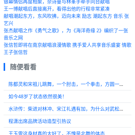
银幕情侣再度相聚，佘诗曼与林峯手牵手同台献唱
王一博献唱后直接离开，看得出他的行程非常紧凑
献唱潮起东方，东风吹拂，迈向未来 励志 潮起东方 音乐 张
艺兴
张杰献唱之作《勇气之歌》，为《海洋奇缘 2》编织了一张
音乐之网
张信哲即将在南京献唱浪漫情歌 携手爱人共享音乐盛宴 情歌
王子张信哲
随便看看
陈都灵和宋祖儿跳舞，一个肘击，一个拳击，方圆一米不能站人
如今48岁了状态依然很美！
水浒传：柴进对林冲、宋江礼遇有加，为什么对武松却不怎么待见？
程潇出席品牌活动造型引热议
王玉雯这身材真的太好了，不愧是北舞的体态