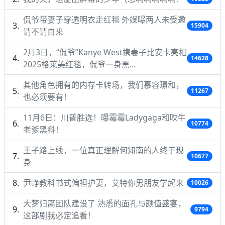
侃爷带妻子穿透明衣走红毯 外媒曝两人未受邀
15904
请不请自来
2月3日，“侃爷”Kanye West携妻子比安卡亮相
14628
2025格莱美红毯，侃爷一身黑…
其他角色拥有的内存卡转场，我们慕容璟和，
11267
也必须要有！
11月6日：川普胜选！曝霉霉Ladygaga和吹牛
10774
老爹黑料！
王子路上线，一位真正理解何知南的人终于现
10677
身
尹峥教科书式偏袒护妻，艾特你男朋友学起来
10026
大梦归离团队建设了 熟悉的面孔与颜值盛宴，
9794
这部剧我必定追看！