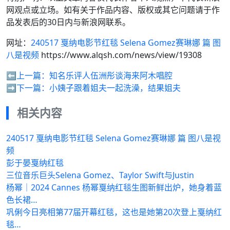
网观点或立场。如有关于作品内容、版权或其它问题请于作
品发表后的30日内与新浪网联系。
网址：
240517 戛纳电影节红毯 Selena Gomez赛琳娜 篇 图
八是视频
https://www.alqsh.com/news/view/19308
⬅️上一篇：
知名乐评人伍洲彤谈海来阿木唱腔
➡️下一篇：
小姨子跟着姐夫一起洗澡，结果姐夫
相关内容
240517 戛纳电影节红毯 Selena Gomez赛琳娜 篇 图八是视
频
彭于晏戛纳红毯
三位音乐巨头Selena Gomez、Taylor Swift与Justin
杨幂｜2024 Cannes 杨幂戛纳红毯生图新鲜出炉，她身着蓝
色长裙…
巩俐今日亮相第77届开幕红毯，这也是她第20次登上戛纳红
毯…