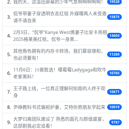
我的天，这溢出屏幕的少年气息啊啊啊啊啊！
19528
侃爷带妻子穿透明衣走红毯 外媒曝两人未受邀
15875
请不请自来
2月3日，“侃爷”Kanye West携妻子比安卡亮相
14604
2025格莱美红毯，侃爷一身黑…
其他角色拥有的内存卡转场，我们慕容璟和，
11260
也必须要有！
11月6日：川普胜选！曝霉霉Ladygaga和吹牛
10765
老爹黑料！
王子路上线，一位真正理解何知南的人终于现
10671
身
尹峥教科书式偏袒护妻，艾特你男朋友学起来
10019
大梦归离团队建设了 熟悉的面孔与颜值盛宴，
9787
这部剧我必定追看！