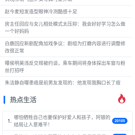
赵今麦短发造型眼神冷冽酷感十足
房主任回应与女儿相处模式太压抑：我会好好学习怎么做
一个好妈妈
白鹿回应新剧配角加戏争议：剧组为打磨内容进行调整修
改很正常
曝侯明昊违反交规被约谈，乘车期间将身体探出车窗与粉
丝打招呼
朱洁静自曝患癌是前男友发现的：他发现我胸口长了痘
热点生活
哪怕牺牲自己也要保护好爱人和孩子，阿银的
20105
结局让人意难平！