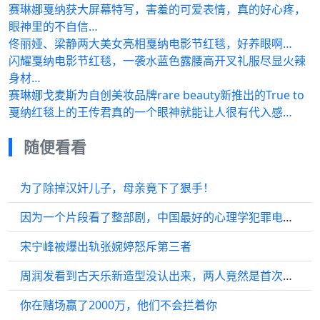
赛琳娜戛纳获大屏幕特写，害羞的可爱表情，真的好心疼，
眼神里的不自信…
佟丽娅、梁静两大美女亮相戛纳电影节红毯，好养眼啊…
闪耀戛纳电影节红毯，一袭水蓝色露腰高开叉礼服尽显火辣
身材…
赛琳娜戈麦斯为自创美妆品牌rare beauty新推出的True to
戛纳红毯上的王传君真的一个眼神就能让人很有代入感…
随便看看
为了除掉汉奸儿子，母亲竟下了狠手！
因为一个片段看了整部剧，中国最好的心理学犯罪电影之一，里程碑意义的
宋宁峰被爆出轨张婉婷怒斥第三者
周润发看到古天乐新造型没认出来，两人竟然是首次合作！
你在赌场赢了2000万，他们不会拦着你