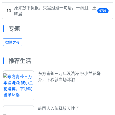
原来放下仇恨，只需姐姐一句话，一滴泪，王
9706
晓晨
专题
微博之夜
推荐生活
东方青苍三万年没洗澡 被小兰花嫌
弃，下秒就当场沐浴
韩国人入伍释放天性了