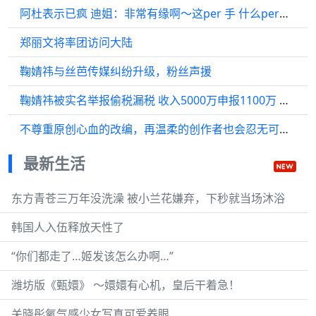
阿杜表示已疯 迪姐：非常有缘啊～这per 手 什么per玩意儿
郑丽文将率团访问大陆
鞠婧祎与丝芭传媒纠纷升级，粉丝声援
鞠婧祎被实名举报偷税漏税 收入5000万申报1100万 工作室回应：诽谤
不尊重原创心血的改编，再温柔的创作者也会忍无可忍 李荣浩 单依纯 李白
最新生活
东方青苍三万年没洗澡 被小兰花嫌弃，下秒就当场沐浴
韩国人入伍释放天性了
“你们都走了…姬发该怎么办啊…”
潍坊版《甄嬛》 ～嬛嬛有心机，皇后干着急！
关晓彤氧气感少女写真可爱养眼