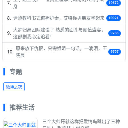
10672
身
尹峥教科书式偏袒护妻，艾特你男朋友学起来
10021
大梦归离团队建设了 熟悉的面孔与颜值盛宴，
9788
这部剧我必定追看！
原来放下仇恨，只需姐姐一句话，一滴泪，王
9707
晓晨
专题
微博之夜
推荐生活
三个大帅哥就这样把爱情鸟跳出了三种