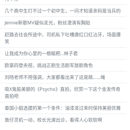
几个高中生打不过一个初中生，一问才知道亲妈是当兵的
Jennie新歌MV疑似走光，粉丝澄清有胸贴
赶路去往会所途中，司机私下吐槽唐红口红沾牙，场面爆
笑
让我成为你心里的一根糍粑...林子君
欧豪四登央视，挑战正剧生活剧军旅剧角色
刘旸老师不用强调，大家都看出来了这是跳……绳
吸X鬼般美貌的《Psycho》直拍，欣赏一下这个金发传奇
直拍吧
泰国小姐选拔的第一个条件：油漆泼过来时保持美丽优雅
敦仔灵机一动，校长光速出诊，看得人心软软啊