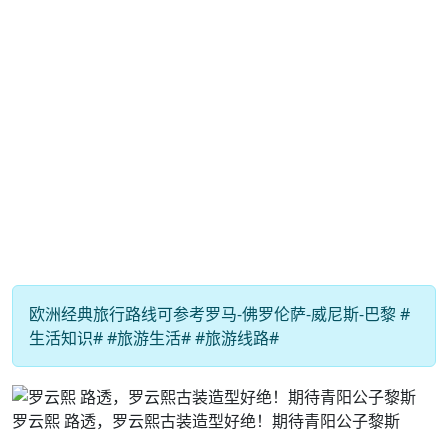
欧洲经典旅行路线可参考罗马-佛罗伦萨-威尼斯-巴黎 #
生活知识# #旅游生活# #旅游线路#
罗云熙 路透️，罗云熙古装造型好绝！期待青阳公子黎斯