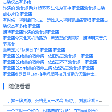
古装仪态有多绝
饰演的 澹台烬 助力 黎苏苏 进化为真神 罗云熙澹台烬 古装
虐心片段 罗云熙
有时候，得到后再失去，远比从未得到更加痛苦吧 罗云熙古
装仪态有多绝 罗云熙
期待罗云熙饰演的澹台烬罗云熙
罗云熙今天北京机场路透，新造型好清爽呀！期待明天音乐
节舞台
重新定义 “纨绔公子” 罗云熙 罗云熙
罗云熙 这绝美的宿命感，依旧难忘澹台烬， 罗云熙
罗云熙 这绝美的宿命感，依然忘不了澹台烬， 罗云熙
罗云熙 这份绝美的宿命之感 依然难忘澹台烬 罗云熙
罗云熙@罗云熙Leo 抬手间是阿拉贝斯克的优雅绅士…
随便看看
手握王牌资源，张柏芝又一次鸡飞蛋打，刘嘉玲看人真的很准
一个贪财一个好色，姐弟恋的“残酷”，在钟丽缇张伦硕身上应验了