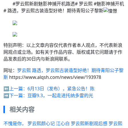
#罗云熙新剧魅影神捕开机路透# 罗云熙 #魅影神捕开机
# 路透️，罗云熙古装造型好绝！期待青阳公子黎斯
特别声明：以上文章内容仅代表作者本人观点，不代表新浪
网观点或立场。如有关于作品内容、版权或其它问题请于作
品发表后的30日内与新浪网联系。
网址：
罗云熙 路透️，罗云熙古装造型好绝！期待青阳公子黎
斯
https://www.alqsh.com/news/view/193978
⬅️上一篇：
6月13日（发布），紧急公告！陈
➡️下一篇：
豆瓣9.3，一起走进托纳多雷的光
相关内容
不愧是你， 罗云熙颜心记 江心白 罗云熙新剧观后感 罗云熙