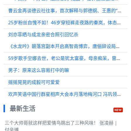
曹云金再谈德云社往事，首次解释与郭德纲、王惠的“亲戚关系”
25岁粉丝自愧不如！46岁穿短裤走夜路的秦岚，体态像数字合成？
刘亦菲晒与成龙亲密合照引回忆杀
《水龙吟》碧落宫副本开启高智商博弈，唐俪辞设局引多方势力角逐
59岁歌手坣娜去世，老公是犹太富豪，母亲痴呆，曾因车祸留后遗症
男子：原来这么容易打中的嘛
摇摇晃晃的成毅可可爱爱
欢声笑语中国行群星相声大会本月落地梅河口 冯巩领衔众名家助力文旅与传统文化发展
最新生活
三个大帅哥就这样把爱情鸟跳出了三种风味！ 张凌赫 |
付辛博