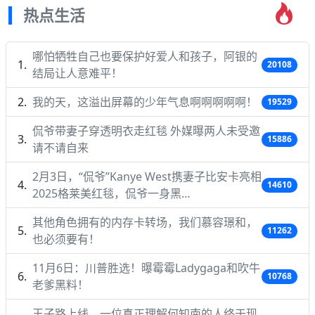
热点生活
哪怕牺牲自己也要保护好爱人和孩子，阿银的
20108
结局让人意难平！
我的天，这溢出屏幕的少年气息啊啊啊啊啊！
19529
侃爷带妻子穿透明衣走红毯 外媒曝两人未受邀
15886
请不请自来
2月3日，“侃爷”Kanye West携妻子比安卡亮相
14610
2025格莱美红毯，侃爷一身黑…
其他角色拥有的内存卡转场，我们慕容璟和，
11262
也必须要有！
11月6日：川普胜选！曝霉霉Ladygaga和吹牛
10768
老爹黑料！
王子路上线，一位真正理解何知南的人终于现