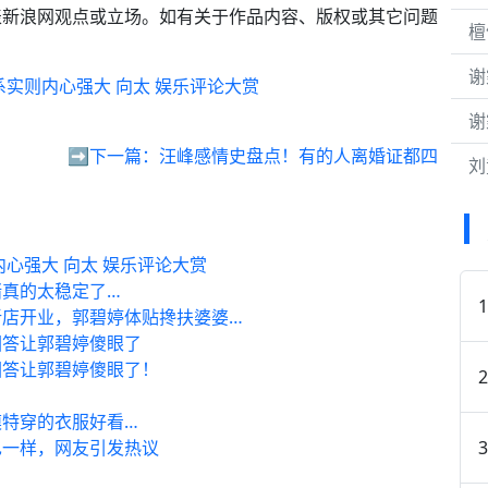
表新浪网观点或立场。如有关于作品内容、版权或其它问题
檀
谢
实则内心强大 向太 娱乐评论大赏
谢
》
➡️下一篇：
汪峰感情史盘点！有的人离婚证都四
刘
心强大 向太 娱乐评论大赏
真的太稳定了…
新店开业，郭碧婷体贴搀扶婆婆…
回答让郭碧婷傻眼了
回答让郭碧婷傻眼了！
特穿的衣服好看…
也一样，网友引发热议