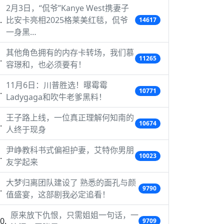
2月3日，“侃爷”Kanye West携妻子
比安卡亮相2025格莱美红毯，侃爷
14617
一身黑…
其他角色拥有的内存卡转场，我们慕
11265
容璟和，也必须要有！
11月6日：川普胜选！曝霉霉
10771
Ladygaga和吹牛老爹黑料！
王子路上线，一位真正理解何知南的
10674
人终于现身
尹峥教科书式偏袒护妻，艾特你男朋
10023
友学起来
大梦归离团队建设了 熟悉的面孔与颜
9790
值盛宴，这部剧我必定追看！
原来放下仇恨，只需姐姐一句话，一
9709