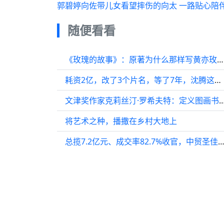
郭碧婷向佐带儿女看望摔伤的向太 一路贴心陪
随便看看
《玫瑰的故事》：原著为什么那样写黄亦玫，知道原因后我释然了
耗资2亿，改了3个片名，等了7年，沈腾这部新片终于要来了
文津奖作家克莉丝汀·罗希夫特：定义图画书
将艺术之种，播撒在乡村大地上
总揽7.2亿元、成交率82.7%收官，中贸圣佳2024春拍稳