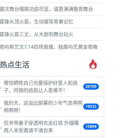
健次舞台唱跳功底尽显，诚意满满敬畏舞台
霆锋头顶火苗，生动展现青春记忆
霆锋火冒三丈，从大厨到舞台玩火
竞屿熊艺文7.14四场直播，独属屿艺黄金夜晚
热点生活
哪怕牺牲自己也要保护好爱人和孩
20109
子，阿银的结局让人意难平！
我的天，这溢出屏幕的少年气息啊啊
19532
啊啊啊！
侃爷带妻子穿透明衣走红毯 外媒曝
15894
两人未受邀请不请自来