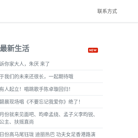
联系方式
最新生活
诉你家大人，朱厌 来了
于我们的未来还很长，一起期待哦
有人起立！唱跳歌手陈卓璇回归！
碧晨现场唱《不要忘记我爱你》绝了！
月份就来见面吧、昀牵孟绕、孟子义李昀锐、
公主、扶摇直尚
日份高马尾钰珑 迪丽热巴 功夫女足香港路演