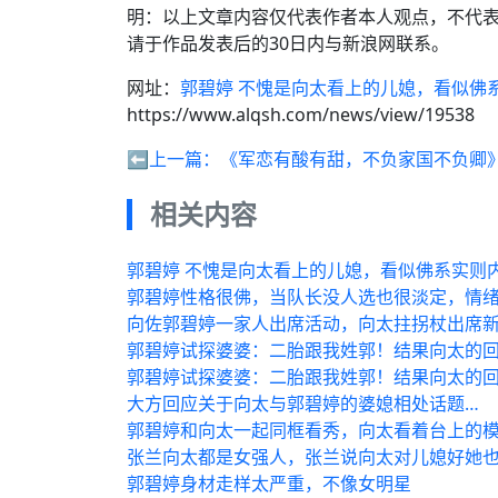
明：以上文章内容仅代表作者本人观点，不代
请于作品发表后的30日内与新浪网联系。
网址：
郭碧婷 不愧是向太看上的儿媳，看似佛系
https://www.alqsh.com/news/view/19538
⬅️上一篇：
《军恋有酸有甜，不负家国不负卿
相关内容
郭碧婷 不愧是向太看上的儿媳，看似佛系实则内
郭碧婷性格很佛，当队长没人选也很淡定，情绪
向佐郭碧婷一家人出席活动，向太拄拐杖出席
郭碧婷试探婆婆：二胎跟我姓郭！结果向太的
郭碧婷试探婆婆：二胎跟我姓郭！结果向太的
大方回应关于向太与郭碧婷的婆媳相处话题…
郭碧婷和向太一起同框看秀，向太看着台上的模
张兰向太都是女强人，张兰说向太对儿媳好她
郭碧婷身材走样太严重，不像女明星