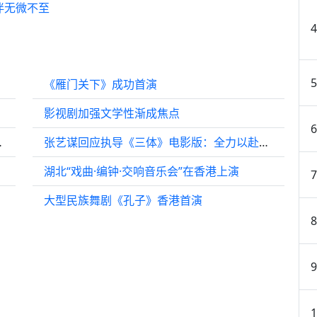
伴无微不至
《雁门关下》成功首演
影视剧加强文学性渐成焦点
的“无限可能”
张艺谋回应执导《三体》电影版：全力以赴，希望不负众望
湖北“戏曲·编钟·交响音乐会”在香港上演
中有进
大型民族舞剧《孔子》香港首演