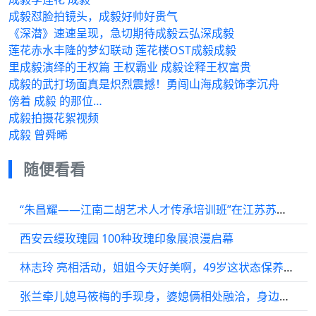
成毅怼脸拍镜头，成毅好帅好贵气
《深潜》速速呈现，急切期待成毅云弘深成毅
莲花赤水丰隆的梦幻联动 莲花楼OST成毅成毅
里成毅演绎的王权篇 王权霸业 成毅诠释王权富贵
成毅的武打场面真是炽烈震撼！勇闯山海成毅饰李沉舟
傍着 成毅 的那位…
成毅拍摄花絮视频
成毅 曾舜晞
随便看看
“朱昌耀——江南二胡艺术人才传承培训班”在江苏苏州启动招生
西安云缦玫瑰园 100种玫瑰印象展浪漫启幕
林志玲 亮相活动，姐姐今天好美啊，49岁这状态保养的是真好…
张兰牵儿媳马筱梅的手现身，婆媳俩相处融洽，身边有多位保安护送