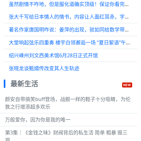
虽然剧情不咋地，但是服化道确实顶级！保证你看完后记不住剧情！
张大千写给日本情人的情书，内容让人面红耳赤，字迹颇有个性！
著名作家唐国明咋说：姜萍的出现，就如同给数学带来第一次危机的“无理数”
大堂响起弦乐四重奏 楼宇白领邂逅一场 “夏日絮语”午间音乐会
绍兴嵊州刘文西美术馆6月28日正式开馆
张晓龙谈甄嬛传改变其人生轨迹
最新生活
颜安自带搞笑buff登场，战舰一样的鞋子十分吸睛，为伦
敦之行增添超多欢乐
万般爱你，因为你是我的唯一
第3集｜《金钱之味》财阀背后的私生活 简单 粗暴 毁三
观