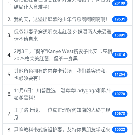
20109
结局让人意难平！
我的天，这溢出屏幕的少年气息啊啊啊啊啊！
19531
侃爷带妻子穿透明衣走红毯 外媒曝两人未受邀
15891
请不请自来
2月3日，“侃爷”Kanye West携妻子比安卡亮相
14616
2025格莱美红毯，侃爷一身黑…
其他角色拥有的内存卡转场，我们慕容璟和，
11264
也必须要有！
11月6日：川普胜选！曝霉霉Ladygaga和吹牛
10770
老爹黑料！
王子路上线，一位真正理解何知南的人终于现
10673
身
尹峥教科书式偏袒护妻，艾特你男朋友学起来
10022