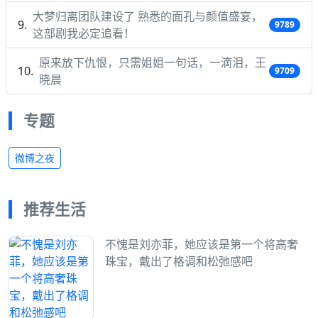
大梦归离团队建设了 熟悉的面孔与颜值盛宴，
9789
这部剧我必定追看！
原来放下仇恨，只需姐姐一句话，一滴泪，王
9709
晓晨
专题
微博之夜
推荐生活
不愧是刘亦菲，她应该是第一个将高奢
珠宝，戴出了格调和松弛感吧