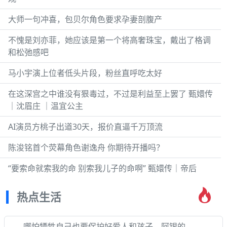
大师一句冲喜，包贝尔角色要求孕妻剖腹产
不愧是刘亦菲，她应该是第一个将高奢珠宝，戴出了格调
和松弛感吧
马小宇演上位者低头片段，粉丝直呼吃太好
在这深宫之中谁没有狠毒过，不过是利益至上罢了 甄嬛传
｜沈眉庄 ｜温宜公主
AI演员方桃子出道30天，报价直逼千万顶流
陈浚铭首个荧幕角色谢逸舟 你期待开播吗？
“要索命就索我的命 别索我儿子的命啊” 甄嬛传｜帝后
热点生活
哪怕牺牲自己也要保护好爱人和孩子，阿银的