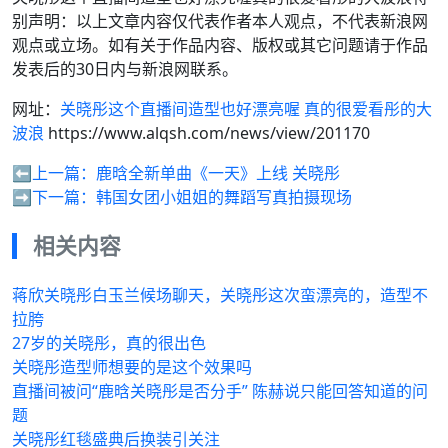
别声明：以上文章内容仅代表作者本人观点，不代表新浪网
观点或立场。如有关于作品内容、版权或其它问题请于作品
发表后的30日内与新浪网联系。
网址：
关晓彤这个直播间造型也好漂亮喔 真的很爱看彤的大
波浪
https://www.alqsh.com/news/view/201170
⬅️上一篇：
鹿晗全新单曲《一天》上线 关晓彤
➡️下一篇：
韩国女团小姐姐的舞蹈写真拍摄现场
相关内容
蒋欣关晓彤白玉兰候场聊天，关晓彤这次蛮漂亮的，造型不
拉胯
27岁的关晓彤，真的很出色
关晓彤造型师想要的是这个效果吗
直播间被问“鹿晗关晓彤是否分手” 陈赫说只能回答知道的问
题
关晓彤红毯盛典后换装引关注