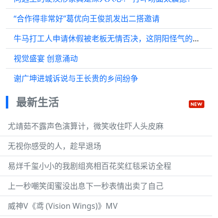
“合作得非常好”葛优向王俊凯发出二搭邀请
牛马打工人申请休假被老板无情否决，这阴阳怪气的样子简直在演我！
视觉盛宴 创意涌动
谢广坤进城诉说与王长贵的乡间纷争
最新生活
尤靖茹不露声色演算计，微笑收住吓人头皮麻
无视你感受的人，趁早退场
易烊千玺小小的我剧组亮相百花奖红毯采访全程
上一秒嘲笑闺蜜没出息下一秒表情出卖了自己
威神V《鸢 (Vision Wings)》MV