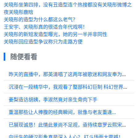
关晓彤坐第四排，没有丑造型连个热搜都没有关晓彤微博之
夜关晓彤鹿晗
关晓彤的造型为什么都这么老气？
王安宇、关晓彤真的很适合年代戏啊！
关晓彤的新短发造型曝光，她的另一半并非同性
关晓彤回应造型争议称只为走路方便
随便看看
昨天的直播中，那英清唱了这两年被歌迷和网友奉为神作的《掉了》…
沉浸在一段精华中，我观看了整部科幻巨制 科幻世界探索 灵感瞬间 遥古时期…
姜梨造访胡姨，季淑然竟对亲生骨肉下手
重温那些让人捧腹的经典瞬间，就像与老友重逢…
已展现诚恳！此情此景尚不足观，亟待续章罗云熙宋轶开篇即结缡
向远生的硬汉形象真是深入人心？ 打斗场面太震撼！