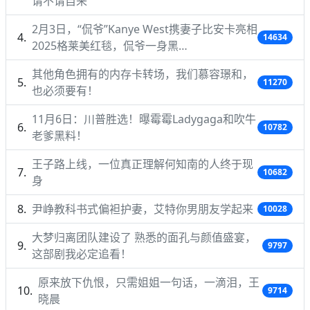
请不请自来
2月3日，“侃爷”Kanye West携妻子比安卡亮相
14634
2025格莱美红毯，侃爷一身黑…
其他角色拥有的内存卡转场，我们慕容璟和，
11270
也必须要有！
11月6日：川普胜选！曝霉霉Ladygaga和吹牛
10782
老爹黑料！
王子路上线，一位真正理解何知南的人终于现
10682
身
尹峥教科书式偏袒护妻，艾特你男朋友学起来
10028
大梦归离团队建设了 熟悉的面孔与颜值盛宴，
9797
这部剧我必定追看！
原来放下仇恨，只需姐姐一句话，一滴泪，王
9714
晓晨