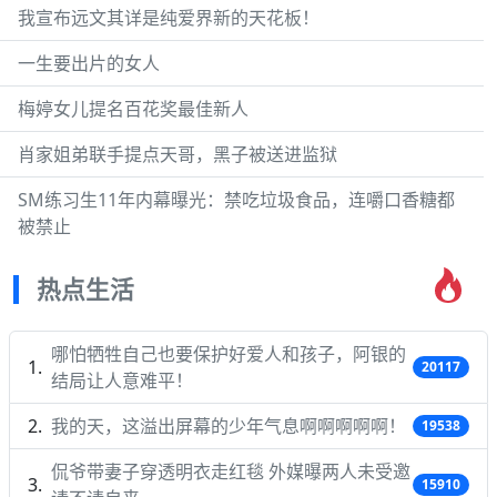
我宣布远文其详是纯爱界新的天花板！
一生要出片的女人
梅婷女儿提名百花奖最佳新人
肖家姐弟联手提点天哥，黑子被送进监狱
SM练习生11年内幕曝光：禁吃垃圾食品，连嚼口香糖都
被禁止
热点生活
哪怕牺牲自己也要保护好爱人和孩子，阿银的
20117
结局让人意难平！
我的天，这溢出屏幕的少年气息啊啊啊啊啊！
19538
侃爷带妻子穿透明衣走红毯 外媒曝两人未受邀
15910