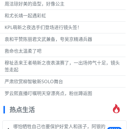
周洁琼好美的造型，好像公主
和尤长靖一起遇彩虹
KPL萌新之夜选手们登场进行镜头签！
袁和平赞陈丽君文武兼备，夸吴京精通兵器
救命也太温柔了吧
穆祉丞来王者萌新之夜表演赛了，一出场帅气十足，镜头
签走起
严肃欣赏柳智敏新SOLO舞台
罗云熙直播叮嘱明天穿漂亮点，粉丝蹲返图
热点生活
哪怕牺牲自己也要保护好爱人和孩子，阿银的