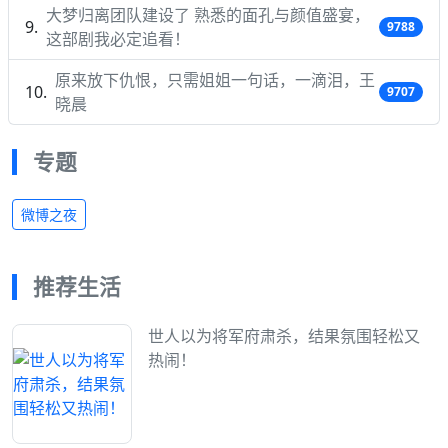
大梦归离团队建设了 熟悉的面孔与颜值盛宴，
9788
这部剧我必定追看！
原来放下仇恨，只需姐姐一句话，一滴泪，王
9707
晓晨
专题
微博之夜
推荐生活
世人以为将军府肃杀，结果氛围轻松又
热闹！