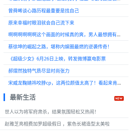
曾舜晞谈心路历程最重要是找自己
原来幸福时眼泪就会自己流下来
啊啊啊啊啊啊这个画面的时候真的爽，男人最想拥有的胜利结算画面
蔡徐坤的崛起之路，堪称内娱圈最燃的逆袭传奇！
《超级少女》6月26日上映，转发微博赢电影票
郝熠然独特气质尽显时尚张力
宋威龙鞠婧祎咬脖cp，这两位颜值太高了！看起来肯定超养眼啊
最新生活
世人以为将军府肃杀，结果氛围轻松又热闹！
赵雅芝亮相费加罗超级假日 ，紫色长裙造型太美啦