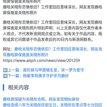
鹿晗关晓彤恋情依旧？工作室回应意味深长，网友发现鹿晗
屏保竟是关晓彤照片
鹿晗关晓彤恋情依旧？工作室回应意味深长，网友发现鹿晗
屏保竟是关晓彤照片特别声明：以上文章内容仅代表作者本
人观点，不代表新浪网观点或立场。如有关于作品内容、版
权或其它问题请于作品发表后的30日内与新浪网联系。
网址：
鹿晗关晓彤恋情依旧？工作室回应意味深长，网友发
现鹿晗屏保竟是关晓彤照片
https://www.alqsh.com/news/view/201259
⬅️上一篇：
南珩掉马甲感情生变，宋一梦为爱守
➡️下一篇：
杨紫李现携手守护岁月静好
相关内容
鹿晗屏保疑为关晓彤合照，网友发现相似装扮
鹿晗连续八年为关晓彤庆祝生日，关晓彤在零点零七分回应