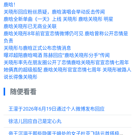
鹿晗！
关晓彤回应粉丝质疑，鹿晗演唱会举动反击传闻
鹿晗全新单曲《一天》上线 关晓彤 鹿晗关晓彤 明星
鹿晗关晓彤已无商业关联
鹿晗关晓彤8年前官宣恋情微博仍可见 鹿晗曾称公开恋情是
负责
关晓彤与鹿晗正式公布恋情消息
曝邓超陪鹿晗喝酒 陈赫回应“鹿晗关晓彤分手”传闻
关晓彤率先在朋友圈公开了恋情鹿晗关晓彤官宣恋情七周年
她俩真的超级般配 鹿晗关晓彤官宣恋情七周年 关晓彤被路人
说长得像关晓彤
随便看看
王濛于2026年6月19日通过个人微博发布回应
徐洁儿回应自己是定心丸
帝王沉溺于那些隐匿于暗处的女子杜亚飞陆元首搭极致拉扯