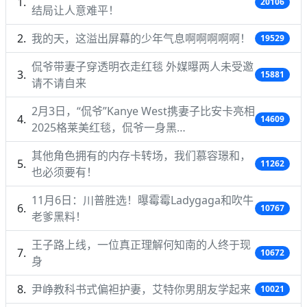
20106
结局让人意难平！
我的天，这溢出屏幕的少年气息啊啊啊啊啊！
19529
侃爷带妻子穿透明衣走红毯 外媒曝两人未受邀
15881
请不请自来
2月3日，“侃爷”Kanye West携妻子比安卡亮相
14609
2025格莱美红毯，侃爷一身黑…
其他角色拥有的内存卡转场，我们慕容璟和，
11262
也必须要有！
11月6日：川普胜选！曝霉霉Ladygaga和吹牛
10767
老爹黑料！
王子路上线，一位真正理解何知南的人终于现
10672
身
尹峥教科书式偏袒护妻，艾特你男朋友学起来
10021