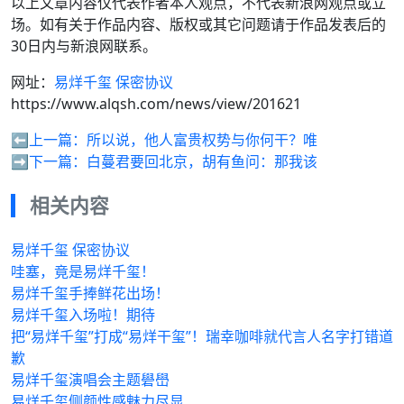
以上文章内容仅代表作者本人观点，不代表新浪网观点或立
场。如有关于作品内容、版权或其它问题请于作品发表后的
30日内与新浪网联系。
网址：
易烊千玺 保密协议
https://www.alqsh.com/news/view/201621
⬅️上一篇：
所以说，他人富贵权势与你何干？唯
➡️下一篇：
白蔓君要回北京，胡有鱼问：那我该
相关内容
易烊千玺 保密协议
哇塞，竟是易烊千玺！
易烊千玺手捧鲜花出场！
易烊千玺入场啦！期待
把“易烊千玺”打成“易烊干玺”！瑞幸咖啡就代言人名字打错道
歉
易烊千玺演唱会主题礐嶨
易烊千玺侧颜性感魅力尽显