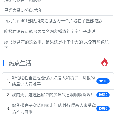
星光大赏CP粉过大年
《九门》401部队消失之谜因为一个片段看了整部电影
晚报君深夜点歌台为匿名网友播放刘宇宁与子成说
虞书欣剧宣的这么用力结果还是扑了个大的 未免有些尴尬
了
热点生活
哪怕牺牲自己也要保护好爱人和孩子，阿银的
20109
结局让人意难平！
我的天，这溢出屏幕的少年气息啊啊啊啊啊！
19532
侃爷带妻子穿透明衣走红毯 外媒曝两人未受邀
15893
请不请自来