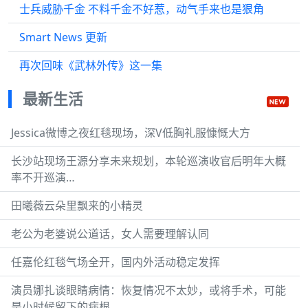
士兵威胁千金 不料千金不好惹，动气手来也是狠角
Smart News 更新
再次回味《武林外传》这一集
最新生活
Jessica微博之夜红毯现场，深V低胸礼服慷慨大方
长沙站现场王源分享未来规划，本轮巡演收官后明年大概
率不开巡演…
田曦薇云朵里飘来的小精灵
老公为老婆说公道话，女人需要理解认同
任嘉伦红毯气场全开，国内外活动稳定发挥
演员娜扎谈眼睛病情：恢复情况不太妙，或将手术，可能
是小时候留下的病根