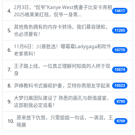
2月3日，“侃爷”Kanye West携妻子比安卡亮相
14617
2025格莱美红毯，侃爷一身黑…
其他角色拥有的内存卡转场，我们慕容璟和，
11265
也必须要有！
11月6日：川普胜选！曝霉霉Ladygaga和吹牛
10770
老爹黑料！
王子路上线，一位真正理解何知南的人终于现
10674
身
尹峥教科书式偏袒护妻，艾特你男朋友学起来
10023
大梦归离团队建设了 熟悉的面孔与颜值盛宴，
9790
这部剧我必定追看！
原来放下仇恨，只需姐姐一句话，一滴泪，王
9709
晓晨