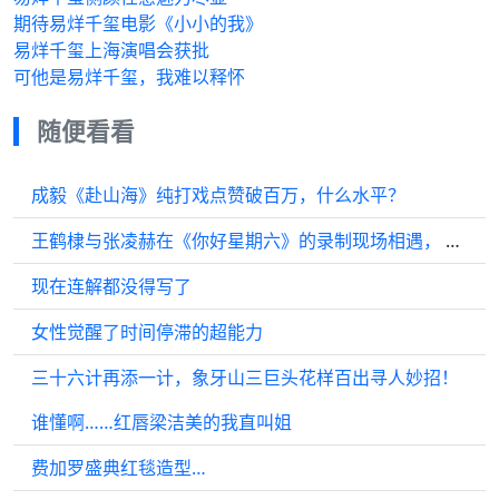
期待易烊千玺电影《小小的我》
易烊千玺上海演唱会获批
可他是易烊千玺，我难以释怀
随便看看
成毅《赴山海》纯打戏点赞破百万，什么水平？
王鹤棣与张凌赫在《你好星期六》的录制现场相遇， 王鹤棣
现在连解都没得写了
女性觉醒了时间停滞的超能力
三十六计再添一计，象牙山三巨头花样百出寻人妙招！
谁懂啊……红唇梁洁美的我直叫姐
费加罗盛典红毯造型…