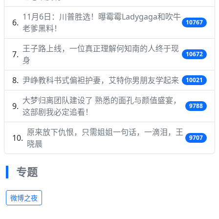
11月6日：川普胜选！曝霉霉Ladygaga和吹牛
10767
老爹黑料！
王子路上线，一位真正理解何知南的人终于现
10672
身
尹峥教科书式偏袒护妻，艾特你男朋友学起来
10021
大梦归离团队建设了 熟悉的面孔与颜值盛宴，
9788
这部剧我必定追看！
原来放下仇恨，只需姐姐一句话，一滴泪，王
9707
晓晨
专题
微博之夜