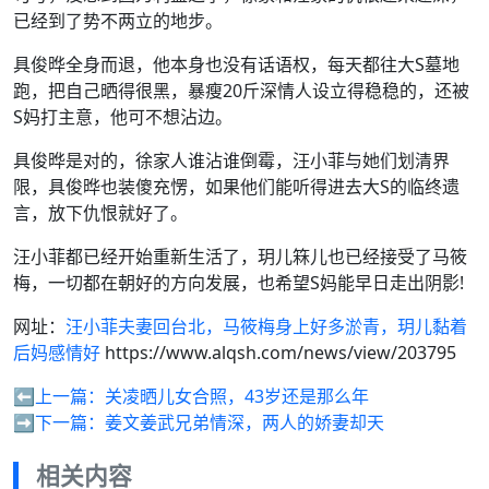
已经到了势不两立的地步。
具俊晔全身而退，他本身也没有话语权，每天都往大S墓地
跑，把自己晒得很黑，暴瘦20斤深情人设立得稳稳的，还被
S妈打主意，他可不想沾边。
具俊晔是对的，徐家人谁沾谁倒霉，汪小菲与她们划清界
限，具俊晔也装傻充愣，如果他们能听得进去大S的临终遗
言，放下仇恨就好了。
汪小菲都已经开始重新生活了，玥儿箖儿也已经接受了马筱
梅，一切都在朝好的方向发展，也希望S妈能早日走出阴影!
网址：
汪小菲夫妻回台北，马筱梅身上好多淤青，玥儿黏着
后妈感情好
https://www.alqsh.com/news/view/203795
⬅️上一篇：
关凌晒儿女合照，43岁还是那么年
➡️下一篇：
姜文姜武兄弟情深，两人的娇妻却天
相关内容