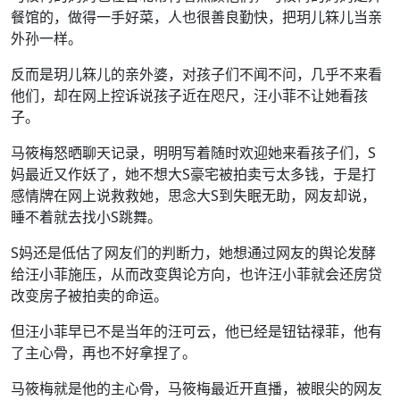
餐馆的，做得一手好菜，人也很善良勤快，把玥儿箖儿当亲
外孙一样。
反而是玥儿箖儿的亲外婆，对孩子们不闻不问，几乎不来看
他们，却在网上控诉说孩子近在咫尺，汪小菲不让她看孩
子。
马筱梅怒晒聊天记录，明明写着随时欢迎她来看孩子们，S
妈最近又作妖了，她不想大S豪宅被拍卖亏太多钱，于是打
感情牌在网上说救救她，思念大S到失眠无助，网友却说，
睡不着就去找小S跳舞。
S妈还是低估了网友们的判断力，她想通过网友的舆论发酵
给汪小菲施压，从而改变舆论方向，也许汪小菲就会还房贷
改变房子被拍卖的命运。
但汪小菲早已不是当年的汪可云，他已经是钮钴禄菲，他有
了主心骨，再也不好拿捏了。
马筱梅就是他的主心骨，马筱梅最近开直播，被眼尖的网友