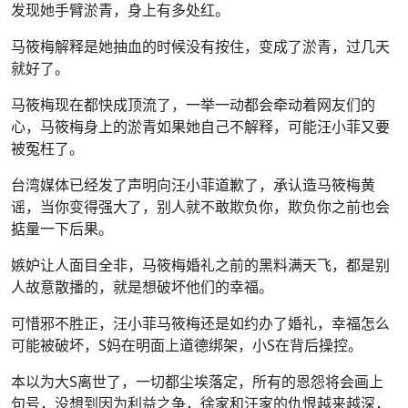
发现她手臂淤青，身上有多处红。
马筱梅解释是她抽血的时候没有按住，变成了淤青，过几天
就好了。
马筱梅现在都快成顶流了，一举一动都会牵动着网友们的
心，马筱梅身上的淤青如果她自己不解释，可能汪小菲又要
被冤枉了。
台湾媒体已经发了声明向汪小菲道歉了，承认造马筱梅黄
谣，当你变得强大了，别人就不敢欺负你，欺负你之前也会
掂量一下后果。
嫉妒让人面目全非，马筱梅婚礼之前的黑料满天飞，都是别
人故意散播的，就是想破坏他们的幸福。
可惜邪不胜正，汪小菲马筱梅还是如约办了婚礼，幸福怎么
可能被破坏，S妈在明面上道德绑架，小S在背后操控。
本以为大S离世了，一切都尘埃落定，所有的恩怨将会画上
句号，没想到因为利益之争，徐家和汪家的仇恨越来越深，