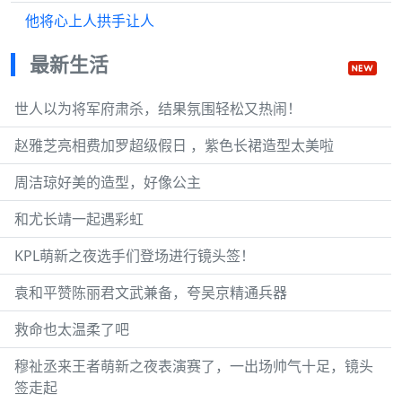
他将心上人拱手让人
最新生活
世人以为将军府肃杀，结果氛围轻松又热闹！
赵雅芝亮相费加罗超级假日 ，紫色长裙造型太美啦
周洁琼好美的造型，好像公主
和尤长靖一起遇彩虹
KPL萌新之夜选手们登场进行镜头签！
袁和平赞陈丽君文武兼备，夸吴京精通兵器
救命也太温柔了吧
穆祉丞来王者萌新之夜表演赛了，一出场帅气十足，镜头
签走起