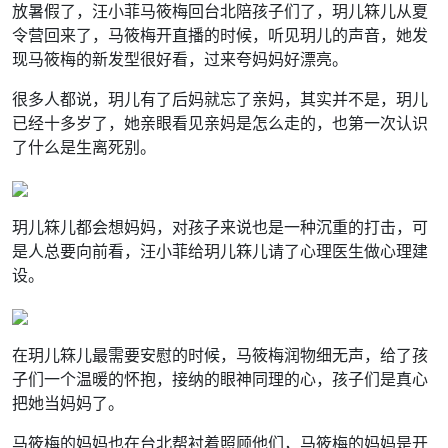
放暑假了，汪小菲马筱梅回台北陪孩子们了，玥儿箖儿从夏
令营回来了，马筱梅开直播的时候，听见玥儿的声音，她发
现马筱梅的新发型很好看，过来夸妈妈好漂亮。
很多人都说，玥儿有了后妈就忘了亲妈，其实并不是，玥儿
已经十多岁了，她亲眼看见亲妈是怎么走的，也第一次认识
了什么是生离死别。
玥儿箖儿都会想妈妈，对孩子来说也是一种沉重的打击，可
是人总要向前看，汪小菲给玥儿箖儿请了心理医生做心理建
设。
在玥儿箖儿最需要安慰的时候，马筱梅润物细无声，给了孩
子们一个温暖的怀抱，接纳的眼神同理的心，孩子们是真心
把她当妈妈了。
马筱梅的妈妈也在台北帮衬着照顾他们，马筱梅的妈妈是开