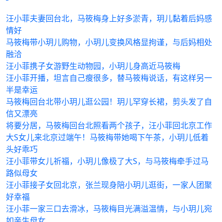
汪小菲夫妻回台北，马筱梅身上好多淤青，玥儿黏着后妈感
情好
马筱梅带小玥儿购物，小玥儿变换风格显拘谨，与后妈相处
融洽
汪小菲携子女游野生动物园，小玥儿身高近马筱梅
汪小菲开播，坦言自己瘦很多，替马筱梅说话，有这样另一
半是幸运
马筱梅回台北带小玥儿逛公园！玥儿罕穿长裙，剪头发了自
信又漂亮
将要分居，马筱梅回台北照看两个孩子，汪小菲回北京工作
大S女儿来北京过端午！马筱梅带她喝下午茶，小玥儿低着
头好乖巧
汪小菲带女儿祈福，小玥儿像极了大S，与马筱梅牵手过马
路似母女
汪小菲接子女回北京，张兰现身陪小玥儿逛街，一家人团聚
好幸福
汪小菲一家三口去滑冰，马筱梅目光满溢温情，与小玥儿宛
如亲生母女