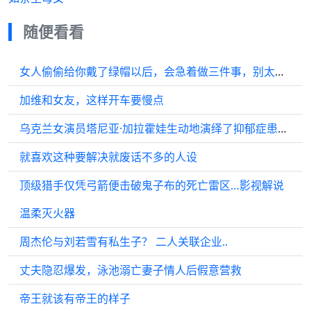
随便看看
女人偷偷给你戴了绿帽以后，会急着做三件事，别太天真
加维和女友，这样开车要慢点
乌克兰女演员塔尼亚·加拉霍娃生动地演绎了抑郁症患者的生活状态
就喜欢这种要解决就废话不多的人设
顶级猎手仅凭弓箭便击破鬼子布的死亡雷区…影视解说
温柔灭火器
周杰伦与刘若雪有私生子？ 二人关联企业..
丈夫隐忍爆发，泳池溺亡妻子情人后假意营救
帝王就该有帝王的样子