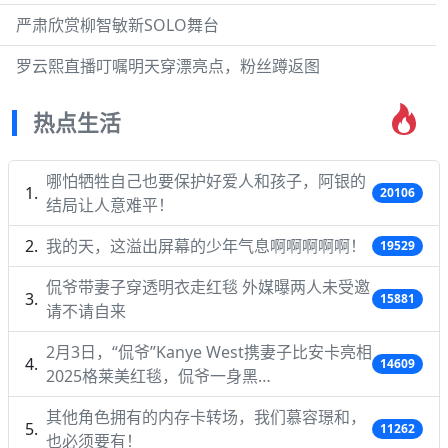
严肃欣赏柳智敏新SOLO舞台
罗云熙直播叮嘱明天穿漂亮点，粉丝蹲返图
热点生活
哪怕牺牲自己也要保护好爱人和孩子，阿银的
20106
结局让人意难平！
我的天，这溢出屏幕的少年气息啊啊啊啊啊！
19529
侃爷带妻子穿透明衣走红毯 外媒曝两人未受邀
15881
请不请自来
2月3日，“侃爷”Kanye West携妻子比安卡亮相
14609
2025格莱美红毯，侃爷一身黑…
其他角色拥有的内存卡转场，我们慕容璟和，
11262
也必须要有！