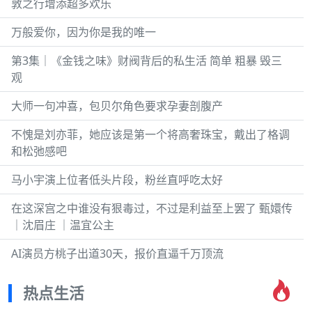
敦之行增添超多欢乐
万般爱你，因为你是我的唯一
第3集｜《金钱之味》财阀背后的私生活 简单 粗暴 毁三
观
大师一句冲喜，包贝尔角色要求孕妻剖腹产
不愧是刘亦菲，她应该是第一个将高奢珠宝，戴出了格调
和松弛感吧
马小宇演上位者低头片段，粉丝直呼吃太好
在这深宫之中谁没有狠毒过，不过是利益至上罢了 甄嬛传
｜沈眉庄 ｜温宜公主
AI演员方桃子出道30天，报价直逼千万顶流
热点生活