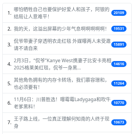
哪怕牺牲自己也要保护好爱人和孩子，阿银的
20109
结局让人意难平！
我的天，这溢出屏幕的少年气息啊啊啊啊啊！
19531
侃爷带妻子穿透明衣走红毯 外媒曝两人未受邀
15891
请不请自来
2月3日，“侃爷”Kanye West携妻子比安卡亮相
14616
2025格莱美红毯，侃爷一身黑…
其他角色拥有的内存卡转场，我们慕容璟和，
11264
也必须要有！
11月6日：川普胜选！曝霉霉Ladygaga和吹牛
10770
老爹黑料！
王子路上线，一位真正理解何知南的人终于现
10673
身