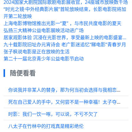
2024国家大剧院国际歌剧电影展收官，24座城市放映数千场
“时光之镜·中外经典影片展”首轮放映结束，长影电影院将加
开第二轮放映
上海电影博物馆推出光影一“夏” ，与市民共度电影的夏天
弘扬三大精神公益电影展映活动进广场
居家观影体验 沉浸在光影世界，享受最新上映的电影盛宴…
九十载影院旧址办元宵诗会 老广影迷追忆“睇电影”青春岁月
张子枫说电影是正在放映的生活
第二十一届北京青少年公益电影节启动
随便看看
你说我并非某人的替身，那为何当初会选择与我相恋，难道不是因为我的面容吗？
死在自己爱人的手中，又何尝不是一种幸福！太子夺权未遂，为爱人赴死！
时影：我们一饮一啄，可以说，不亏不欠了
八太子在竹林中的打戏真是精彩绝伦