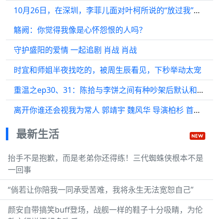
10月26日，在深圳，李菲儿面对叶柯所说的“放过我”，巧妙地避开了这个话题
觞阙：你觉得我像是心怀怨恨的人吗？
守护盛阳的爱情 一起追剧 肖战 肖战
时宜和师姐半夜找吃的，被周生辰看见，下秒举动太宠
重温之ep30、31：陈拾与李饼之间有种吵架后默认和好的微妙氛围
离开你谁还会视我为常人 郭靖宇 魏风华 导演柏杉 首次见证如此独特的方法…
最新生活
抬手不是抱歉，而是老弟你还得练！三代蜘蛛侠根本不是
一回事
“倘若让你陪我一同承受苦难，我将永生无法宽恕自己”
颜安自带搞笑buff登场，战舰一样的鞋子十分吸睛，为伦