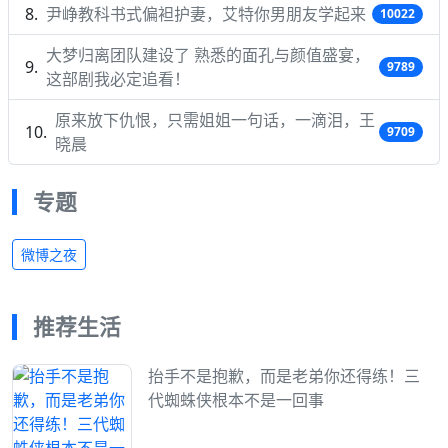
尹峥教科书式偏袒护妻，艾特你男朋友学起来
10022
大梦归离团队建设了 熟悉的面孔与颜值盛宴，
9789
这部剧我必定追看！
原来放下仇恨，只需姐姐一句话，一滴泪，王
9709
晓晨
专题
微博之夜
推荐生活
抬手不是抱歉，而是老弟你还得练！三
代蜘蛛侠根本不是一回事