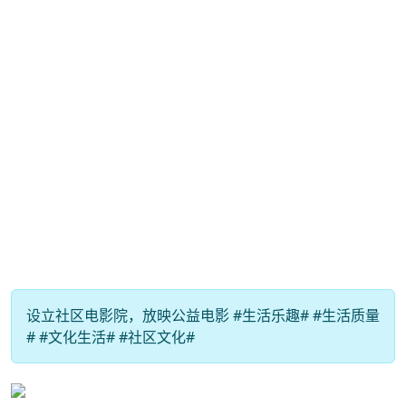
设立社区电影院，放映公益电影 #生活乐趣# #生活质量
# #文化生活# #社区文化#