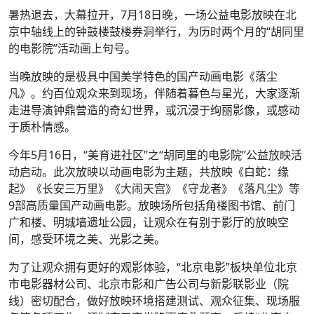
暑热退去，大幕拉开，7月18日晚，一场公益电影放映在北
京中轴线上的钟鼓楼鼓楼券洞举行，为历时两个月的“胡同里
的电影院”活动画上句号。
当晚放映的是极具中国美学特色的国产动画电影《落尘
凡》。约百位观众来到现场，伴随着暮色与星光，大家逐渐
走进导演钟鼎营造的奇幻世界，或沉浸于绚丽影像，或感动
于质朴情感。
今年5月16日，“美育进社区”之“胡同里的电影院”公益放映活
动启动。此次放映以动画电影为主题，共放映《白蛇：缘
起》《长安三万里》《大闹天宫》《守龙者》《落凡尘》等
9部高质量国产动画电影。放映场所包括角楼图书馆、前门
广和楼、明城墙遗址公园，让观众在有别于影厅的放映空
间，感受环境之美、光影之美。
为了让观众拥有更好的观影体验，“北京电影”板块单位北京
市电影器材公司、北京市影和广告公司与新影联影业（院
线）密切配合，做好放映环境搭建测试、观众征集、现场服