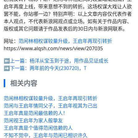
启年再度上线，带来意想不到的转折。这场权谋大戏让人欲
罢不能，你站哪一边？特别声明：以上文章内容仅代表作者
本人观点，不代表新浪网观点或立场。如有关于作品内容、
版权或其它问题请于作品发表后的30日内与新浪网联系。
网址：
范闲林相权谋较量升级，王启年再现引转折
https://www.alqsh.com/news/view/207035
⬅️上一篇：
杨洋从宝玉到于途，用作品见证成长
➡️下一篇：
两年前的今天(230720)，T
相关内容
范闲林相权谋较量升级，王启年再现引转折
范闲与王启年情同父子，王启年视其为己出
王启年真是范闲最信赖的人！
范闲视王启年为家人般挚友
王启年真是个值得范闲信赖的人
不知不觉中，王启年与范闲已相识许久