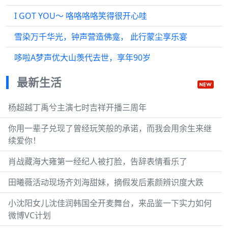
I GOT YOU～ 咯咯咯咯笑得很开心哇
雪染万千华光，钟声营造佛龛， 此行蒙尘享乐宴
哆啦A梦声优大山羡代去世，享年90岁
最新生活
杨超越丁禹兮主演七时吉祥开播三周年
你用一辈子兑现了曾经玩笑般的承诺，而我会用余生来继
续爱你！
肖战藏海大雍第一经纪人被打脸，告辞表情看乐了
田曦薇活动现场齐刘海甜妹，摘假发后素颜辨识度大跌
小沈阳女儿沈佳润韩国全开麦舞台，来品鉴一下实力如何
微博VC计划