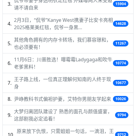
侃爷带妻子穿透明衣走红毯 外媒曝两人未受邀
15904
请不请自来
2月3日，“侃爷”Kanye West携妻子比安卡亮相
14628
2025格莱美红毯，侃爷一身黑…
其他角色拥有的内存卡转场，我们慕容璟和，
11267
也必须要有！
11月6日：川普胜选！曝霉霉Ladygaga和吹牛
10774
老爹黑料！
王子路上线，一位真正理解何知南的人终于现
10677
身
尹峥教科书式偏袒护妻，艾特你男朋友学起来
10026
大梦归离团队建设了 熟悉的面孔与颜值盛宴，
9794
这部剧我必定追看！
原来放下仇恨，只需姐姐一句话，一滴泪，王
9712