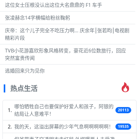
这位女士压根没认出这位大名鼎鼎的 F1 车手
张凌赫念14字横幅给粉丝鞠躬
庆帝：这个儿子完全不吃压力啊… 庆余年⎮张若昀⎮电视剧
精彩片段
TVB小花游嘉欣形象风格转变，豪花近6位数旅行，回应
突然富贵传闻
逃婚回来只为见你
热点生活
哪怕牺牲自己也要保护好爱人和孩子，阿银的
20113
结局让人意难平！
我的天，这溢出屏幕的少年气息啊啊啊啊啊！
19535