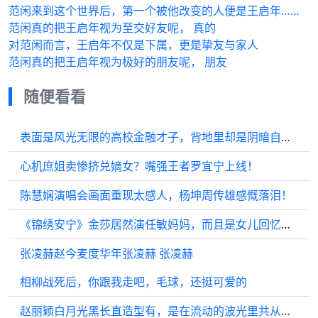
范闲来到这个世界后，第一个被他改变的人便是王启年……
范闲真的把王启年视为至交好友呢， 真的
对范闲而言，王启年不仅是下属，更是挚友与家人
范闲真的把王启年视为极好的朋友呢， 朋友
随便看看
表面是风光无限的高校金融才子，背地里却是阴暗自卑的凤凰男…
心机庶姐卖惨挤兑嫡女？嘴强王者罗宜宁上线！
陈慧娴演唱会画面重现太感人，杨坤周传雄感慨落泪！
《锦绣安宁》金莎居然演任敏妈妈，而且是女儿回忆里的白月光妈妈…
张凌赫赵今麦度华年张凌赫 张凌赫
相柳战死后，你跟我走吧，毛球，还挺可爱的
赵丽颖白月光黑长直造型有，是在流动的波光里共从容的颖宝，满分的温婉感呀