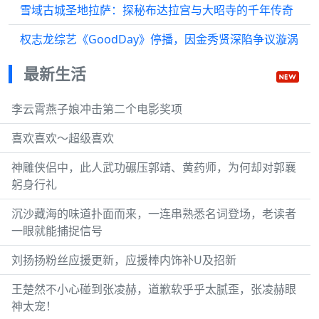
雪域古城圣地拉萨：探秘布达拉宫与大昭寺的千年传奇
权志龙综艺《GoodDay》停播，因金秀贤深陷争议漩涡
最新生活
李云霄燕子娘冲击第二个电影奖项
喜欢喜欢～超级喜欢
神雕侠侣中，此人武功碾压郭靖、黄药师，为何却对郭襄
躬身行礼
沉沙藏海的味道扑面而来，一连串熟悉名词登场，老读者
一眼就能捕捉信号
刘扬扬粉丝应援更新，应援棒内饰补U及招新
王楚然不小心碰到张凌赫，道歉软乎乎太腻歪，张凌赫眼
神太宠！