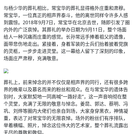
与杨少华的葬礼相比，常宝华的葬礼显得格外庄重和肃穆。
常宝华，一位真正的相声界泰斗，他的离世同样令许多人感
到震惊。2018年9月7日，常宝华在北京去世，随即引发了圈
内外的广泛哀悼。其葬礼的举办日期为9月11日，整个场面
给人一种沉痛而庄重的感觉。长孙常远手捧着祖父的遗像，
面带悲伤地走出。紧接着，身着军装的士兵们抬着披着党旗
的灵柩，一步步走进灵堂。这一幕给人留下了深刻的印象，
场面庄严肃穆，充满敬意。
葬礼上，前来悼念的并不仅仅是相声界的同行，还有很多跨
界的晚辈以及慕名而来的粉丝和观众。在与常宝华的遗体告
别时，大家默契地一同高喊“一路好走”，这一声音响彻在整
个灵堂，充满了无限的敬意与悼念。姜昆、郭达、蔡明、冯
巩、刘烨等圈内大佬们也亲自到场，大家身穿黑衣，神情凝
重，表达了对常宝华的无限哀悼。场外的粉丝们有序排队，
举着横幅、照片，悼念这位伟大的艺术家，整个葬礼流露出
无尽的尊敬和敬仰。