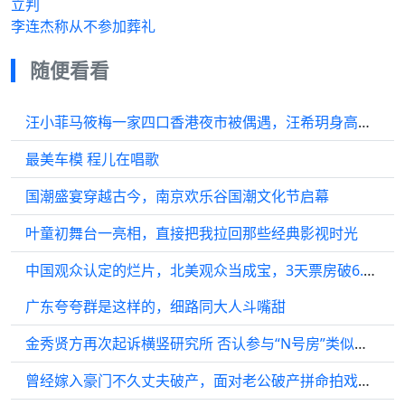
立判
李连杰称从不参加葬礼
随便看看
汪小菲马筱梅一家四口香港夜市被偶遇，汪希玥身高长相超像大S
最美车模 程儿在唱歌
国潮盛宴穿越古今，南京欢乐谷国潮文化节启幕
叶童初舞台一亮相，直接把我拉回那些经典影视时光
中国观众认定的烂片，北美观众当成宝，3天票房破6.3亿夺全球冠军
广东夸夸群是这样的，细路同大人斗嘴甜
金秀贤方再次起诉横竖研究所 否认参与“N号房”类似事件
曾经嫁入豪门不久丈夫破产，面对老公破产拼命拍戏不离不弃