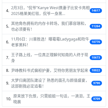
2月3日，“侃爷”Kanye West携妻子比安卡亮相
14617
2025格莱美红毯，侃爷一身黑…
其他角色拥有的内存卡转场，我们慕容璟和，
11264
也必须要有！
11月6日：川普胜选！曝霉霉Ladygaga和吹牛
10770
老爹黑料！
王子路上线，一位真正理解何知南的人终于现
10673
身
尹峥教科书式偏袒护妻，艾特你男朋友学起来
10022
大梦归离团队建设了 熟悉的面孔与颜值盛宴，
9790
这部剧我必定追看！
原来放下仇恨，只需姐姐一句话，一滴泪，王
9709
晓晨