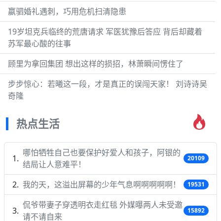
嬴驷婚礼遇刺，巧用危机扫清隐患
19岁坦克兵临终的荒唐请求 军医犹豫后答应 背后却藏着
苏军最心酸的往事
顾里为拿回集团 想出这样的损招，林萧瞬间愣住了
步步惊心：若曦这一段，才是真正的误闯天家！ 刘诗诗吴
奇隆
热点生活
哪怕牺牲自己也要保护好爱人和孩子，阿银的
20109
结局让人意难平！
我的天，这溢出屏幕的少年气息啊啊啊啊啊！
19531
侃爷带妻子穿透明衣走红毯 外媒曝两人未受邀
15892
请不请自来