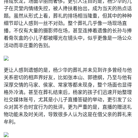
排成长龙，场面华丽而奢侈。更引人注目的是，杨少华的儿
子在灵堂内情绪失控，被人搀扶着抬出，成为当天的热点话
题。虽然从形式上看，葬礼的排场相当隆重，但其中的种种
细节却让人感到一丝不对劲。整个葬礼几乎像一场现场直
播，不仅有大量的摄影师在场，甚至连捧着遗像的长孙与捧
着骨灰盒的小儿子都被曝光在镜头中，似乎更像是一场公众
活动而非庄重的告别。
更让人感到遗憾的是，杨少华的葬礼并未见到许多曾经与他
关系密切的相声界好友，比如张本山、郭德纲，乃至与他有
深厚交情的马家、侯家、常家等都未现身，整个场面也显得
格外冷清。甚至在葬礼结束后，杨家的孩子们迅速开始整理
社交媒体账号，尤其是小儿子直播答疑的举动，更引发了公
众对其不合时宜行为的批评。更为严重的是，直播的赠送礼
物功能未及时关闭，导致很多人认为这是在借父亲的葬礼来
牟利。