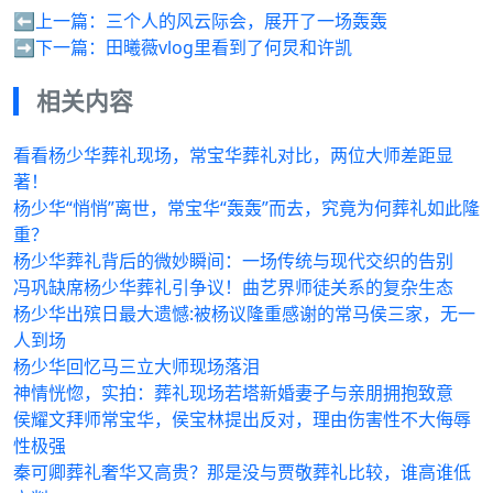
⬅️上一篇：
三个人的风云际会，展开了一场轰轰
➡️下一篇：
田曦薇vlog里看到了何炅和许凯
相关内容
看看杨少华葬礼现场，常宝华葬礼对比，两位大师差距显
著！
杨少华“悄悄”离世，常宝华“轰轰”而去，究竟为何葬礼如此隆
重？
杨少华葬礼背后的微妙瞬间：一场传统与现代交织的告别
冯巩缺席杨少华葬礼引争议！曲艺界师徒关系的复杂生态
杨少华出殡日最大遗憾:被杨议隆重感谢的常马侯三家，无一
人到场
杨少华回忆马三立大师现场落泪
神情恍惚，实拍：葬礼现场若塔新婚妻子与亲朋拥抱致意
侯耀文拜师常宝华，侯宝林提出反对，理由伤害性不大侮辱
性极强
秦可卿葬礼奢华又高贵？那是没与贾敬葬礼比较，谁高谁低