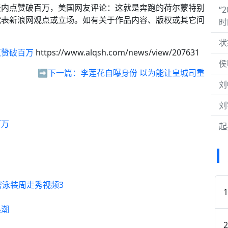
天内点赞破百万，美国网友评论：这就是奔跑的荷尔蒙特别
“
代表新浪网观点或立场。如有关于作品内容、版权或其它问
时
状
点赞破百万
https://www.alqsh.com/news/view/207631
侯
➡️下一篇：
李莲花自曝身份 以为能让皇城司重
刘
刘
百万
起
？
迈阿密泳装周走秀视频3
热潮