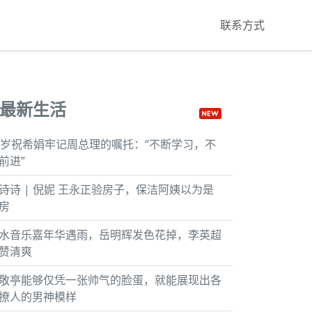
联系方式
最新生活
8岁祝希娟牢记周总理的嘱托：“不断学习，不
前进”
诗诗 | 倪妮 王永正验房子，保洁阿姨以为是
房
水音乐嘉年华遇雨，岳明辉发色花掉，李英超
赞清爽
敬亭能够仅凭一张帅气的脸蛋，就能展现出各
撩人的男神模样