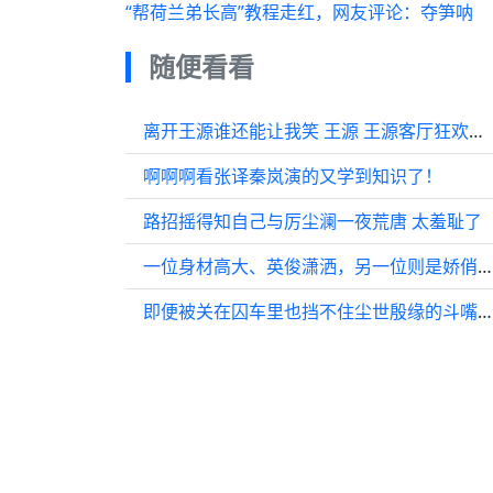
“帮荷兰弟长高”教程走红，网友评论：夺笋呐
随便看看
离开王源谁还能让我笑 王源 王源客厅狂欢巡演 演唱会 幽默时刻 王源
啊啊啊看张译秦岚演的又学到知识了！
路招摇得知自己与厉尘澜一夜荒唐 太羞耻了
一位身材高大、英俊潇洒，另一位则是娇俏美丽、动人心弦…
即便被关在囚车里也挡不住尘世殷缘的斗嘴拌架！Angelababy 马天宇 马天宇