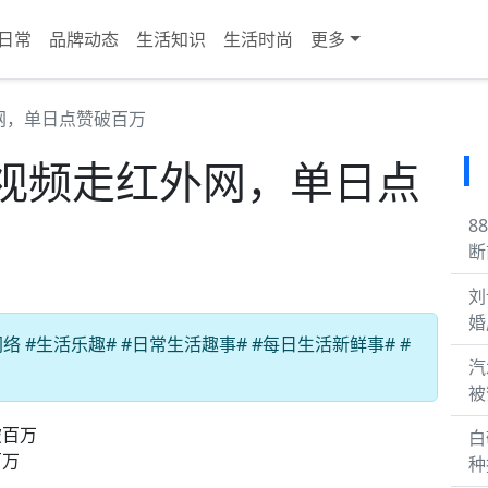
日常
品牌动态
生活知识
生活时尚
更多
网，单日点赞破百万
视频走红外网，单日点
8
断
刘
婚
#生活乐趣# #日常生活趣事# #每日生活新鲜事# #
汽
被
白
百万
种