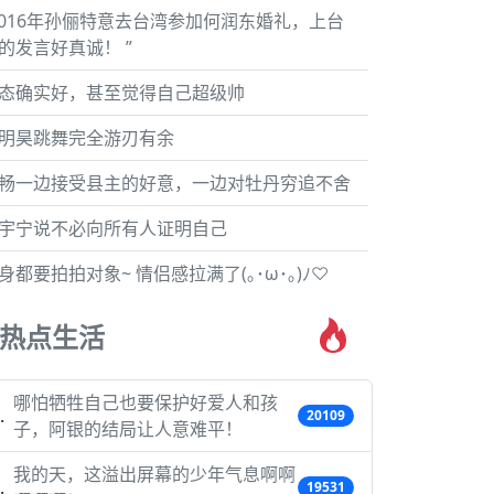
2016年孙俪特意去台湾参加何润东婚礼，上台
的发言好真诚！ ”
态确实好，甚至觉得自己超级帅
明昊跳舞完全游刃有余
畅一边接受县主的好意，一边对牡丹穷追不舍
宇宁说不必向所有人证明自己
身都要拍拍对象~ 情侣感拉满了(｡･ω･｡)ﾉ♡
热点生活
哪怕牺牲自己也要保护好爱人和孩
20109
子，阿银的结局让人意难平！
我的天，这溢出屏幕的少年气息啊啊
19531