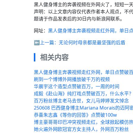
黑人健身博主的奔袭视频在外网火了，短短一
声明：以上文章内容仅代表作者本人观点，不
题请于作品发表后的30日内与新浪网联系。
网址：
黑人健身博主奔袭视频走红外网，单日
⬅️上一篇：
无论何时母亲都是最坚强的后盾
相关内容
黑人健身博主奔袭视频走红外网，单日点赞破
刷到一个博博外网播放破千万的视频
华晨宇这个造型点赞破百万，一周的时间
成毅《赴山海》纯打戏点赞破百万，什么水平
百万粉丝博主老马去世，女儿马婷婷发文悼念
250608 巴西健身博主Mariana Morais的
恭喜朱志鑫《等你的回答》点赞破100w
博主豪哥哥印巴冲突视频走红，全球掀起模仿
她火遍外网欧冠官方女主持人，外网百万粉丝