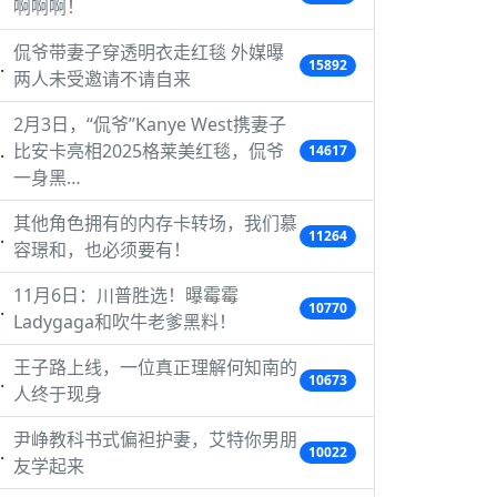
啊啊啊！
侃爷带妻子穿透明衣走红毯 外媒曝
15892
两人未受邀请不请自来
2月3日，“侃爷”Kanye West携妻子
比安卡亮相2025格莱美红毯，侃爷
14617
一身黑…
其他角色拥有的内存卡转场，我们慕
11264
容璟和，也必须要有！
11月6日：川普胜选！曝霉霉
10770
Ladygaga和吹牛老爹黑料！
王子路上线，一位真正理解何知南的
10673
人终于现身
尹峥教科书式偏袒护妻，艾特你男朋
10022
友学起来