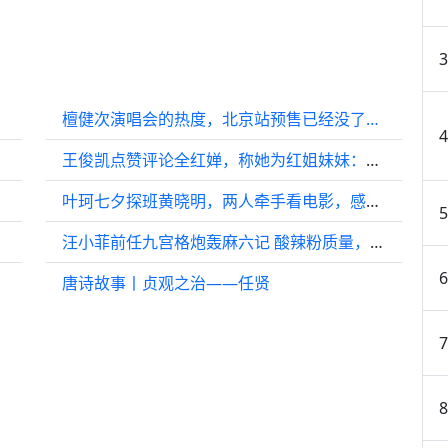
檀健次演唱会的热度，北京站预售已经没了…
王俊凯点赞评论全红婵，称她为红姐妹妹：水花消失术超帅
叶珂七夕探班黄晓明，两人牵手看电影，感情稳定！
汪小菲前任九宫格炮轰麻六记 酸辣粉质量，张兰、CEO连夜控告造谣
唐诗故事丨贞观之治——任贤