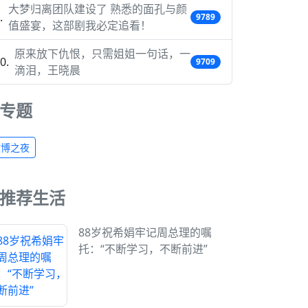
大梦归离团队建设了 熟悉的面孔与颜
9789
值盛宴，这部剧我必定追看！
原来放下仇恨，只需姐姐一句话，一
9709
滴泪，王晓晨
专题
微博之夜
推荐生活
88岁祝希娟牢记周总理的嘱
托：“不断学习，不断前进”