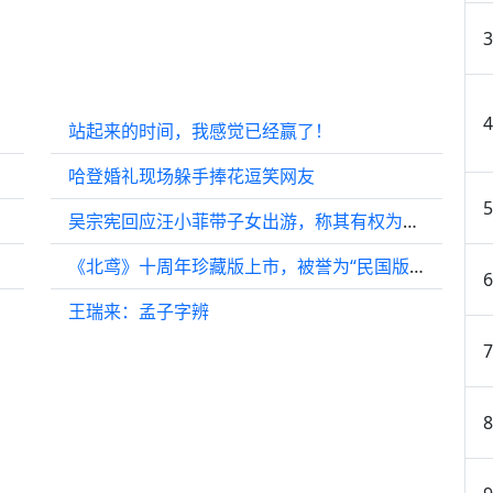
站起来的时间，我感觉已经赢了！
哈登婚礼现场躲手捧花逗笑网友
吴宗宪回应汪小菲带子女出游，称其有权为孩子拍照
《北鸢》十周年珍藏版上市，被誉为“民国版《红楼梦》”
王瑞来：孟子字辨