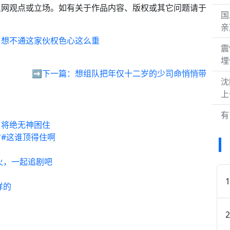
浪网观点或立场。如有关于作品内容、版权或其它问题请于
国
亲
，想不通这家伙权色心这么重
震
埋
➡️下一篇：
想组队把年仅十二岁的少司命悄悄带
沈
上
有
，将绝无神困住
#这谁顶得住啊
火，一起追剧吧
样的