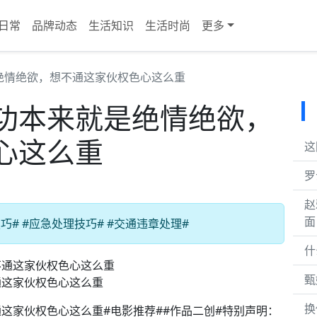
日常
品牌动态
生活知识
生活时尚
更多
绝情绝欲，想不通这家伙权色心这么重
功本来就是绝情绝欲，
心这么重
这
罗
赵
面
# #应急处理技巧# #交通违章处理#
什
甄
通这家伙权色心这么重
换
这家伙权色心这么重#电影推荐##作品二创#特别声明：