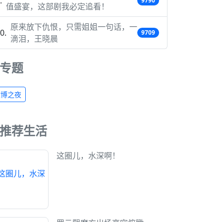
9790
值盛宴，这部剧我必定追看！
原来放下仇恨，只需姐姐一句话，一
9709
滴泪，王晓晨
专题
微博之夜
推荐生活
这圈儿，水深啊！