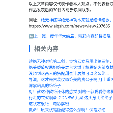
以上文章内容仅代表作者本人观点，不代表新
作品发表后的30日内与新浪网联系。
网址：
绝无神练得绝无神功本来就是绝情绝欲
https://www.alqsh.com/news/view/207635
⬅️上一篇：
度年华大结局，精彩内容即将揭晓
相关内容
趁绝无神对抗第二剑，步惊云立马用出第三剑
绝美颜值权恩妃绝美舞台太燃了权恩妃火辣身材
没想到这两人的搭配甜蜜汁居然可以这么绝…
导演，这才是古装仪态绝美的贵公子啊 月上重
陈紫函真的绝绝子！
对！就这种欲绝还休的感觉 对咯～就爱看你这
行走的衣架啊@LGDNBW-九尾 这头身比绝绝子
这状态很绝！电影解密
救命！原来伏笔隐藏得这么深啊！伏笔好绝