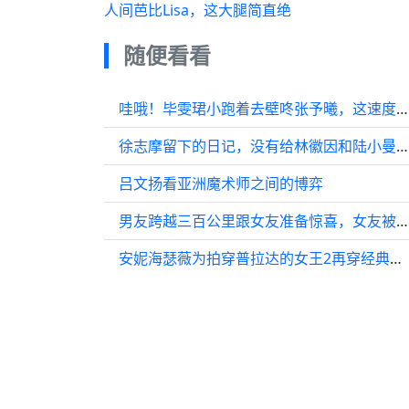
人间芭比Lisa，这大腿简直绝
随便看看
哇哦！毕雯珺小跑着去壁咚张予曦，这速度这激情，今晚八点我准备好被甜晕了！
徐志摩留下的日记，没有给林徽因和陆小曼，而是给了凌叔华
吕文扬看亚洲魔术师之间的博弈
男友跨越三百公里跟女友准备惊喜，女友被惊喜到没反应过来！
安妮海瑟薇为拍穿普拉达的女王2再穿经典蓝毛衣