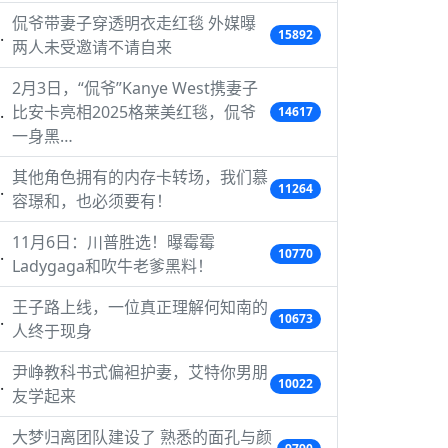
侃爷带妻子穿透明衣走红毯 外媒曝
15892
两人未受邀请不请自来
2月3日，“侃爷”Kanye West携妻子
比安卡亮相2025格莱美红毯，侃爷
14617
一身黑…
其他角色拥有的内存卡转场，我们慕
11264
容璟和，也必须要有！
11月6日：川普胜选！曝霉霉
10770
Ladygaga和吹牛老爹黑料！
王子路上线，一位真正理解何知南的
10673
人终于现身
尹峥教科书式偏袒护妻，艾特你男朋
10022
友学起来
大梦归离团队建设了 熟悉的面孔与颜