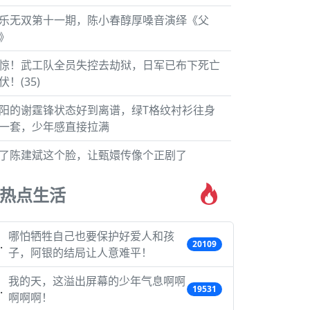
乐无双第十一期，陈小春醇厚嗓音演绎《父
》
惊！武工队全员失控去劫狱，日军已布下死亡
伏！(35)
阳的谢霆锋状态好到离谱，绿T格纹衬衫往身
一套，少年感直接拉满
了陈建斌这个脸，让甄嬛传像个正剧了
热点生活
哪怕牺牲自己也要保护好爱人和孩
20109
子，阿银的结局让人意难平！
我的天，这溢出屏幕的少年气息啊啊
19531
啊啊啊！