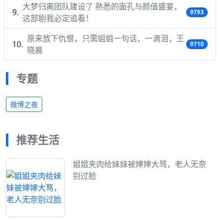
大梦归离团队建设了 熟悉的面孔与颜值盛宴，
9793
这部剧我必定追看！
原来放下仇恨，只需姐姐一句话，一滴泪，王
9710
晓晨
专题
微博之夜
推荐生活
姐姐夹肉给妹妹被婶婶大骂，老人无奈
别过脸