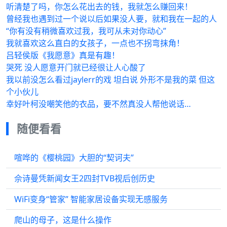
听清楚了吗，你怎么花出去的钱，我就怎么赚回来！
曾经我也遇到过一个说以后如果没人要，就和我在一起的人
“你有没有稍微喜欢过我，我可从未对你动心”
我就喜欢这么直白的女孩子，一点也不拐弯抹角！
吕轻侯版《我愿意》真是有趣！
哭死 没人愿意开门就已经很让人心酸了
我以前没怎么看过jaylerr的戏 坦白说 外形不是我的菜 但这
个小伙儿
幸好叶柯没嘲笑他的衣品，要不然真没人帮他说话…
随便看看
喧哗的《樱桃园》大胆的“契诃夫”
佘诗曼凭新闻女王2四封TVB视后创历史
WiFi变身“管家” 智能家居设备实现无感服务
爬山的母子，这是什么操作