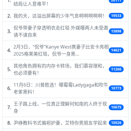
20111
结局让人意难平！
我的天，这溢出屏幕的少年气息啊啊啊啊啊！
19533
侃爷带妻子穿透明衣走红毯 外媒曝两人未受邀
15898
请不请自来
2月3日，“侃爷”Kanye West携妻子比安卡亮相
14621
2025格莱美红毯，侃爷一身黑…
其他角色拥有的内存卡转场，我们慕容璟和，
11266
也必须要有！
11月6日：川普胜选！曝霉霉Ladygaga和吹牛
10773
老爹黑料！
王子路上线，一位真正理解何知南的人终于现
10675
身
尹峥教科书式偏袒护妻，艾特你男朋友学起来
10026