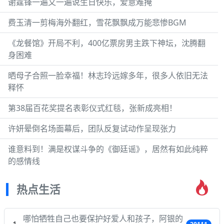
谢霆锋一遍又一遍说生日快乐，爱意难掩
费玉清一剪梅海外翻红，雪花飘飘成万能悲惨BGM
《龙餐馆》开局不利，400亿票房男主跌下神坛，沈腾翻
身困难
晒母子合照一脸幸福！林志玲远嫁多年，很多人依旧无法
释怀
第38届百花奖提名表彰仪式红毯，张新成亮相！
许妍晕倒名场面幕后，团队反复试动作呈现张力
谁意料到！满是权谋斗争的《御廷谣》，居然有如此纯粹
的感情线
热点生活
哪怕牺牲自己也要保护好爱人和孩子，阿银的