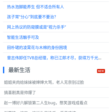
热水泡脚能养生 但不适合所有人
孩子常“分心”到底要不要治？
网上热议的防窥膜或是“视力杀手”
智能生活触手可及
田朴珺的凌霄花与木棉的身份困境
曾志伟卸任TVB总经理，称已江郎才尽，获得万千光辉荣誉传奇奖
最新生活
姐姐夹肉给妹妹被婶婶大骂，老人无奈别过脸
搞喜剧真是帅爆了
赵一博好六解锁第二人生bug，憋笑游戏成看点