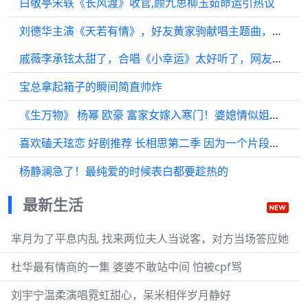
白敬亭宋轶《长风渡》收官,顾九思柳玉茹命运引热议
刘德华主演《天若有情》，好友黄家驹献唱主题曲，一火就是30年
戚薇李承铉太甜了，合唱《小幸运》太好听了，网友：狗粮吃饱了
宝总拿起箱子的瞬间简直帅炸
《生万物》 杨幂 欧豪 富家女嫁入寒门！婆媳情似姐妹花，老公是贴心棉袄
喜欢磕夭玹恋 好剧推荐 长相思第二季 因为一个片段看了整部剧 古装
杨静澜急了！最纯爱的时候表白都要趁热的
最新生活
芈月为了平息内乱 找来两位夫人当说客，对方当场答应她
杜华最有情商的一集 婆婆不敢站中间 怕被cpf骂
刘宇宁温柔演唱霓虹甜心，呆米相伴岁月静好