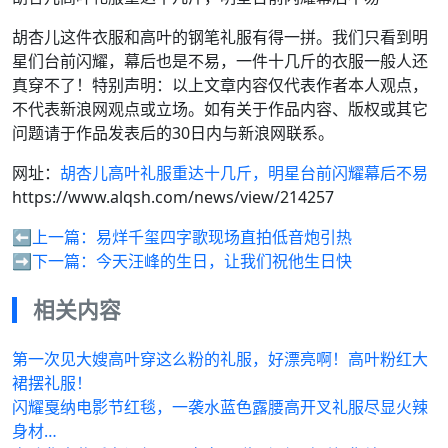
胡杏儿这件衣服和高叶的钢笔礼服有得一拼。我们只看到明
星们台前闪耀，幕后也是不易，一件十几斤的衣服一般人还
真穿不了！特别声明：以上文章内容仅代表作者本人观点，
不代表新浪网观点或立场。如有关于作品内容、版权或其它
问题请于作品发表后的30日内与新浪网联系。
网址：
胡杏儿高叶礼服重达十几斤，明星台前闪耀幕后不易
https://www.alqsh.com/news/view/214257
⬅️上一篇：
易烊千玺四字歌现场直拍低音炮引热
➡️下一篇：
今天汪峰的生日，让我们祝他生日快
相关内容
第一次见大嫂高叶穿这么粉的礼服，好漂亮啊！高叶粉红大
裙摆礼服！
闪耀戛纳电影节红毯，一袭水蓝色露腰高开叉礼服尽显火辣
身材…