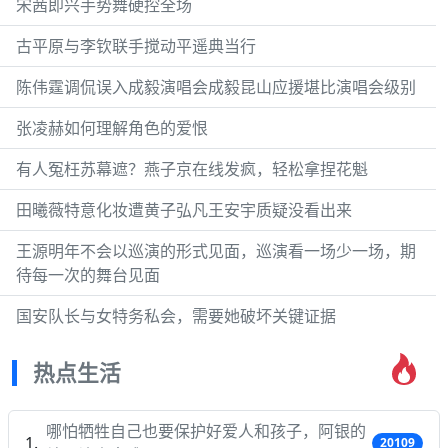
宋茜即兴手势舞硬控全场
古平原与李钦联手搅动平遥典当行
陈伟霆调侃误入成毅演唱会成毅昆山应援堪比演唱会级别
张凌赫如何理解角色的爱恨
有人冤枉苏幕遮？燕子京在线发疯，轻松拿捏花魁
田曦薇特意化妆遭黄子弘凡王安宇质疑没看出来
王源明年不会以巡演的形式见面，巡演看一场少一场，期
待每一次的舞台见面
国安队长与女特务私会，需要她破坏关键证据
热点生活
哪怕牺牲自己也要保护好爱人和孩子，阿银的
20109