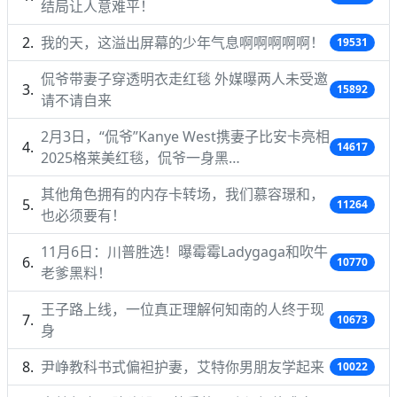
结局让人意难平！
我的天，这溢出屏幕的少年气息啊啊啊啊啊！
19531
侃爷带妻子穿透明衣走红毯 外媒曝两人未受邀
15892
请不请自来
2月3日，“侃爷”Kanye West携妻子比安卡亮相
14617
2025格莱美红毯，侃爷一身黑…
其他角色拥有的内存卡转场，我们慕容璟和，
11264
也必须要有！
11月6日：川普胜选！曝霉霉Ladygaga和吹牛
10770
老爹黑料！
王子路上线，一位真正理解何知南的人终于现
10673
身
尹峥教科书式偏袒护妻，艾特你男朋友学起来
10022