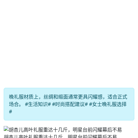
晚礼服材质上，丝绸和缎面通常更具闪耀感，适合正式
场合。 #生活知识# #时尚搭配建议# #女士晚礼服选择
#
胡杏儿高叶礼服重达十几斤，明星台前闪耀幕后不易