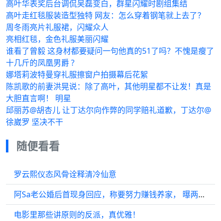
高叶华表奖后台调侃吴磊变白，群星闪耀时剧组集结
高叶走红毯服装造型独特 网友：怎么穿着钢笔就上去了？
周冬雨亮片礼服裙，闪耀众人
亮相红毯，金色礼服美丽闪耀
谁看了曾毅 这身材都要疑问一句他真的51了吗？不愧是瘦了
十几斤的凤凰男爵 ?
娜塔莉波特曼穿礼服擦窗户拍摄幕后花絮
陈凯歌的前妻洪晃说：除了高叶，其他明星都不让发！真是
大胆直言啊！ 明星
邱丽苏@胡杏儿 让丁达尔向作弊的同学赔礼道歉，丁达尔@
徐崴罗 坚决不干
随便看看
罗云熙仪态风骨诠释清冷仙意
阿Sa老公婚后首现身回应，称要努力赚钱养家， 曝两人已在泰国举行婚礼！
电影里那些讲原则的反派，真优雅！