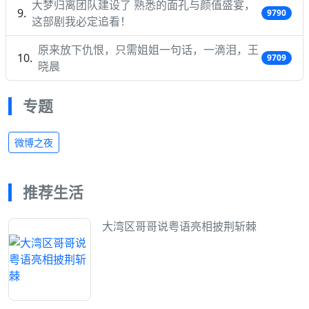
大梦归离团队建设了 熟悉的面孔与颜值盛宴，
9790
这部剧我必定追看！
原来放下仇恨，只需姐姐一句话，一滴泪，王
9709
晓晨
专题
微博之夜
推荐生活
大湾区哥哥说粤语亮相披荆斩棘