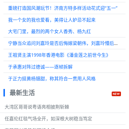
重磅打造国风潮玩节！济南方特多样活动花式迎“五一”
我一个女的我也爱看，美得让人妒忌不起来
大宅门里，最烈的两个女人香秀、杨九红
宁静当众追问刘嘉玲是否后悔嫁梁朝伟，刘嘉玲懵后真诚回应
王祖贤主演1998年香港电影《潘金莲之前世今生》
于承惠对阵过德诚——逐帧拆解
于正力挺黄杨钿甜，称其符合一贯用人风格
最新生活
大湾区哥哥说粤语亮相披荆斩棘
任嘉伦红毯气场全开，如深根大树稳当笃定