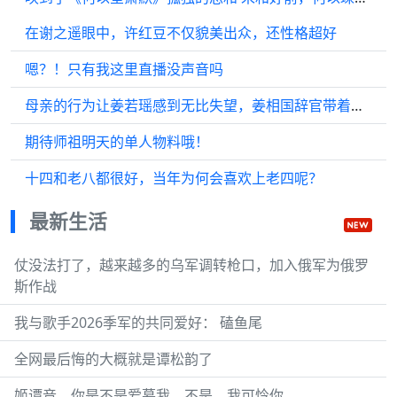
在谢之遥眼中，许红豆不仅貌美出众，还性格超好
嗯？！只有我这里直播没声音吗
母亲的行为让姜若瑶感到无比失望，姜相国辞官带着女儿离开了繁华的京城
期待师祖明天的单人物料哦！
十四和老八都很好，当年为何会喜欢上老四呢？
最新生活
仗没法打了，越来越多的乌军调转枪口，加入俄军为俄罗
斯作战
我与歌手2026季军的共同爱好： 磕鱼尾
全网最后悔的大概就是谭松韵了
姬谭音，你是不是爱慕我，不是，我可怜你