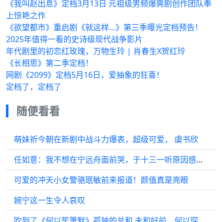
《我叫赵出息》定档3月13日 元祖级男频爆爽剧创作团队奉
上惊艳之作
《欲望都市》重启剧《就这样…》第三季曝光定档预告！
2025年值得一看的史诗级现代战争影片
年代剧里的初恋红玫瑰，万物生玲 | 肖春生X贺红玲
《长相思》第二季定档！
网剧《2099》定档5月16日，爱抽象的狂喜！
定档了，定档了
随便看看
萌妹祈今朝在新剧中战斗力爆表，超级可爱， 虞书欣
任如意：我不想在宁远舟面前哭，于十三一听原因感动了
可爱的冲天小女警骆珉敏前来报道！颜值真是亮眼
婉宁这一生令人哀叹
吹到了《何以笙箫默》孤独的总和 未和好前，何以琛每天都是愁眉苦脸， 古风