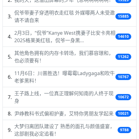
侃爷带妻子穿透明衣走红毯 外媒曝两人未受邀
15885
请不请自来
2月3日，“侃爷”Kanye West携妻子比安卡亮相
14610
2025格莱美红毯，侃爷一身黑…
其他角色拥有的内存卡转场，我们慕容璟和，
11262
也必须要有！
11月6日：川普胜选！曝霉霉Ladygaga和吹牛
10767
老爹黑料！
王子路上线，一位真正理解何知南的人终于现
10672
身
尹峥教科书式偏袒护妻，艾特你男朋友学起来
10021
大梦归离团队建设了 熟悉的面孔与颜值盛宴，
9788
这部剧我必定追看！