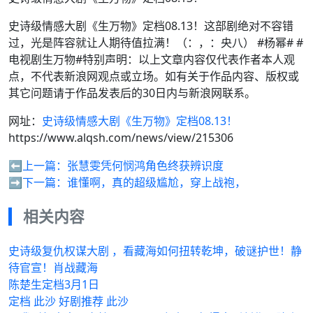
史诗级情感大剧《生万物》定档08.13！这部剧绝对不容错
过，光是阵容就让人期待值拉满！（：，：央八） #杨幂# #
电视剧生万物#特别声明：以上文章内容仅代表作者本人观
点，不代表新浪网观点或立场。如有关于作品内容、版权或
其它问题请于作品发表后的30日内与新浪网联系。
网址：
史诗级情感大剧《生万物》定档08.13！
https://www.alqsh.com/news/view/215306
⬅️上一篇：
张慧雯凭何悯鸿角色终获辨识度
➡️下一篇：
谁懂啊，真的超级尴尬，穿上战袍，
相关内容
史诗级复仇权谋大剧 ，看藏海如何扭转乾坤，破谜护世！静
待官宣！肖战藏海
陈楚生定档3月1日
定档 此沙 好剧推荐 此沙