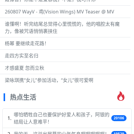
260807 WayV - 鸢(Vision Wings) MV Teaser @ MV
谁懂啊！听完结尾总觉得心里慌慌的，他的唱腔太有魔
力，像被咒语悄悄裹挟住
杨幂 要继续走花路！
走四方实至名归
才感盛夏 忽而立秋
梁咏琪携“女儿”参加活动，“女儿”很可爱啊
热点生活
哪怕牺牲自己也要保护好爱人和孩子，阿银的
20106
结局让人意难平！
我的天，这溢出屏幕的少年气息啊啊啊啊啊！
19529