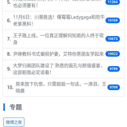
11264
也必须要有！
11月6日：川普胜选！曝霉霉Ladygaga和吹牛
10769
老爹黑料！
王子路上线，一位真正理解何知南的人终于现
10673
身
尹峥教科书式偏袒护妻，艾特你男朋友学起来
10022
大梦归离团队建设了 熟悉的面孔与颜值盛宴，
9789
这部剧我必定追看！
原来放下仇恨，只需姐姐一句话，一滴泪，王
9709
晓晨
专题
微博之夜