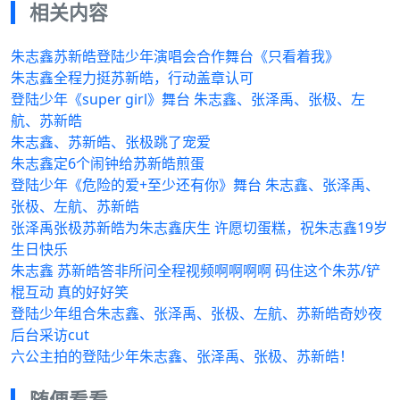
相关内容
朱志鑫苏新皓登陆少年演唱会合作舞台《只看着我》
朱志鑫全程力挺苏新皓，行动盖章认可
登陆少年《super girl》舞台 朱志鑫、张泽禹、张极、左
航、苏新皓
朱志鑫、苏新皓、张极跳了宠爱
朱志鑫定6个闹钟给苏新皓煎蛋
登陆少年《危险的爱+至少还有你》舞台 朱志鑫、张泽禹、
张极、左航、苏新皓
张泽禹张极苏新皓为朱志鑫庆生 许愿切蛋糕，祝朱志鑫19岁
生日快乐
朱志鑫 苏新皓答非所问全程视频啊啊啊啊 码住这个朱苏/铲
棍互动 真的好好笑
登陆少年组合朱志鑫、张泽禹、张极、左航、苏新皓奇妙夜
后台采访cut
六公主拍的登陆少年朱志鑫、张泽禹、张极、苏新皓！
随便看看