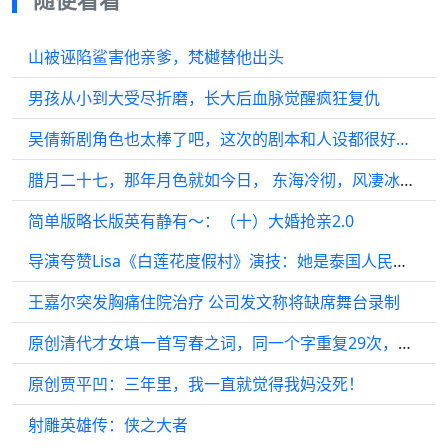
山被诬陷鲨害他亲爹，梵樾替他出头
男孩从小到大受尽折磨，长大后血脉觉醒疯狂复仇
吴倩新剧角色也太棒了吧，这次的剧本和人设都很好…
腊月二十七，那年月色就如今日， 东海冷彻，风凄冰骨， 少师入深海…
简单版略长版英有静有～：（十）大婚抢亲2.0
导演夸赞Lisa《白莲花度假村》演技：她是泰国人民的骄傲
王嘉尔突发胸痛住院治疗 公司发文称将缺席舞台录制
原创清代才女填一首写春之词，同一个字重复29次，胡适直接质疑是伪作
原创贾平凹：三年里，我一直就觉得我妈没死！
射雕英雄传：侠之大者