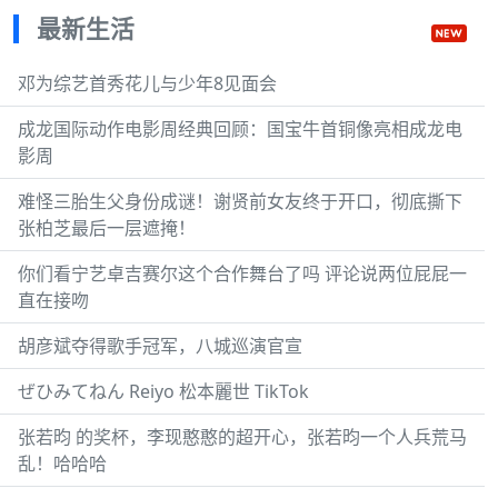
最新生活
邓为综艺首秀花儿与少年8见面会
成龙国际动作电影周经典回顾：国宝牛首铜像亮相成龙电
影周
难怪三胎生父身份成谜！谢贤前女友终于开口，彻底撕下
张柏芝最后一层遮掩！
你们看宁艺卓吉赛尔这个合作舞台了吗 评论说两位屁屁一
直在接吻
胡彦斌夺得歌手冠军，八城巡演官宣
ぜひみてねん Reiyo 松本麗世 TikTok
张若昀 的奖杯，李现憨憨的超开心，张若昀一个人兵荒马
乱！哈哈哈