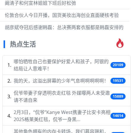
阚清子和何宣林姐姐下班后好松弛
伦敦合伙人今日开播，国货美妆出海创业直面硬核考验
胡彦斌夺冠后感谢韩磊：总决赛两套衣服都是韩磊安排的
热点生活
哪怕牺牲自己也要保护好爱人和孩子，阿银的
20109
结局让人意难平！
我的天，这溢出屏幕的少年气息啊啊啊啊啊！
19531
侃爷带妻子穿透明衣走红毯 外媒曝两人未受邀
15889
请不请自来
2月3日，“侃爷”Kanye West携妻子比安卡亮相
14614
2025格莱美红毯，侃爷一身黑…
其他角色拥有的内存卡转场，我们慕容璟和，