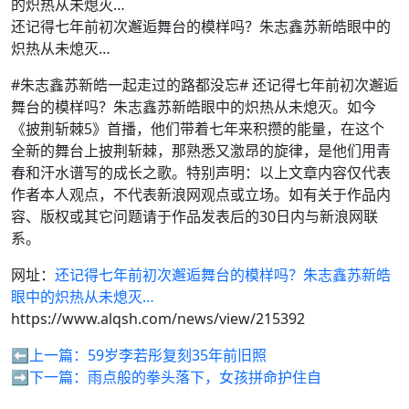
还记得七年前初次邂逅舞台的模样吗？朱志鑫苏新皓眼中的
炽热从未熄灭…
#朱志鑫苏新皓一起走过的路都没忘# 还记得七年前初次邂逅
舞台的模样吗？朱志鑫苏新皓眼中的炽热从未熄灭。如今
《披荆斩棘5》首播，他们带着七年来积攒的能量，在这个
全新的舞台上披荆斩棘，那熟悉又激昂的旋律，是他们用青
春和汗水谱写的成长之歌。特别声明：以上文章内容仅代表
作者本人观点，不代表新浪网观点或立场。如有关于作品内
容、版权或其它问题请于作品发表后的30日内与新浪网联
系。
网址：
还记得七年前初次邂逅舞台的模样吗？朱志鑫苏新皓
眼中的炽热从未熄灭…
https://www.alqsh.com/news/view/215392
⬅️上一篇：
59岁李若彤复刻35年前旧照
➡️下一篇：
雨点般的拳头落下，女孩拼命护住自