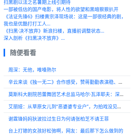
扫黑剧以法之名暑期上线引期待
一部被低估的国产电影，将人性的欲望和黑暗狠狠扒开
《法证先锋6》扫楼黄宗泽现场说：这是一部很经典的剧，
我也是优酷打打工人…
《扫黑·决不放弃》新浪扫楼，直播前调整状态…
深入剖析《扫黑决不放弃》…
随便看看
周深：无他，唯嗓熟尔
辛云来谈《独一无二》合作感受，赞蒋勤勤表演稳、陈明昊创新不断
莫斯科大剧院芭蕾舞团艺术总监马哈尔·瓦泽耶夫：深圳原创舞剧《咏春》的演出令人惊叹
艾丽娅：从草原女儿到“恶婆婆专业户”，为拍戏没见父亲最后一面
谢霆锋妈妈狄波拉过生日为何请张柏芝不请王菲
台上打镲的女孩好松弛啊，网友：最后那下怎么做到的