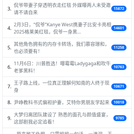
侃爷带妻子穿透明衣走红毯 外媒曝两人未受邀
15872
请不请自来
2月3日，“侃爷”Kanye West携妻子比安卡亮相
14601
2025格莱美红毯，侃爷一身黑…
其他角色拥有的内存卡转场，我们慕容璟和，
11258
也必须要有！
11月6日：川普胜选！曝霉霉Ladygaga和吹牛
10763
老爹黑料！
王子路上线，一位真正理解何知南的人终于现
10671
身
尹峥教科书式偏袒护妻，艾特你男朋友学起来
10018
大梦归离团队建设了 熟悉的面孔与颜值盛宴，
9785
这部剧我必定追看！
原来放下仇恨，只需姐姐一句话，一滴泪，王