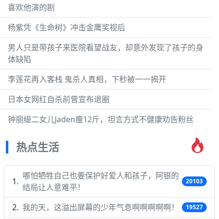
喜欢他演的剧
杨紫凭《生命树》冲击金鹰奖视后
男人只是带孩子来医院看望战友，却意外发现了孩子的身
体缺陷
李莲花再入客栈 鬼杀人真相，下秒被一一揭开
日本女网红自杀前曾宣布退圈
钟丽缇二女儿Jaden瘦12斤，坦言方式不健康劝告粉丝
热点生活
哪怕牺牲自己也要保护好爱人和孩子，阿银的
20103
结局让人意难平！
我的天，这溢出屏幕的少年气息啊啊啊啊啊！
19527