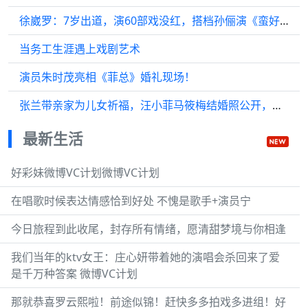
徐崴罗：7岁出道，演60部戏没红，搭档孙俪演《蛮好的人生》火了
当务工生涯遇上戏剧艺术
演员朱时茂亮相《菲总》婚礼现场！
张兰带亲家为儿女祈福，汪小菲马筱梅结婚照公开，女方3套婚服
最新生活
好彩妹微博VC计划微博VC计划
在唱歌时候表达情感恰到好处 不愧是歌手+演员宁
今日旅程到此收尾，封存所有情绪，愿清甜梦境与你相逢
我们当年的ktv女王：庄心妍带着她的演唱会杀回来了爱
是千万种答案 微博VC计划
那就恭喜罗云熙啦！前途似锦！赶快多多拍戏多进组！好