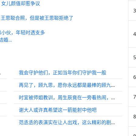
，女儿颜值却惹争议
与王思聪合照，但是被王思聪拒绝了
似小伙，年轻时透支多
结婚…
员女性觉醒！
我会守护他们，正如当年你们守护我一般
再见了，顾九思，愿你永远都是最棒的顾九思，长风渡 再见
时宜被师姐教训，周生辰竟在一旁看热闹，真是太腹黑了
人庆生
谢大人或许真希望这一箭能射中他吧
范丞丞的表演实在让人出戏，这么精彩的剧集在他登场时只能选择快进观看