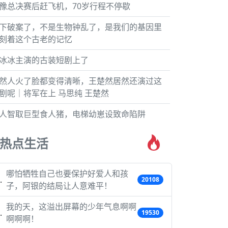
豫总决赛后赶飞机，70岁行程不停歇
下破案了，不是生物钟乱了，是我们的基因里
刻着这个古老的记忆
冰冰主演的古装短剧上了
然人火了脸都变得清晰，王楚然居然还演过这
剧呢｜将军在上 马思纯 王楚然
人智取巨型食人猪，电梯幼崽设致命陷阱
热点生活
哪怕牺牲自己也要保护好爱人和孩
20108
子，阿银的结局让人意难平！
我的天，这溢出屏幕的少年气息啊啊
19530
啊啊啊！