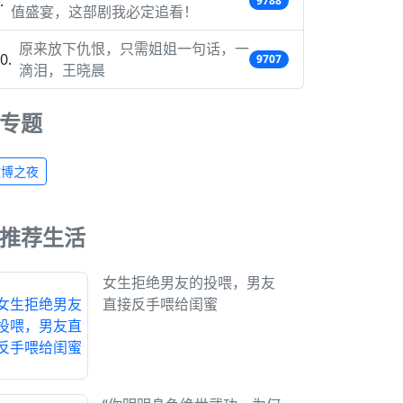
9788
值盛宴，这部剧我必定追看！
原来放下仇恨，只需姐姐一句话，一
9707
滴泪，王晓晨
专题
微博之夜
推荐生活
女生拒绝男友的投喂，男友
直接反手喂给闺蜜