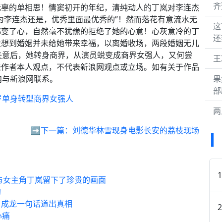
齐
无辜的单相思！情窦初开的年纪，清纯动人的丁岚对李连杰
为李连杰还是，优秀里面最优秀的”！然而落花有意流水无
这
都变了心，自然毫不犹豫的拒绝了她的心意！心灰意冷的丁
还
没想到婚姻并未给她带来幸福，以离婚收场，两段婚姻无儿
失意后，她转身商界，从演员蜕变成商界女强人，又何尝
王
表作者本人观点，不代表新浪网观点或立场。如有关于作品
内与新浪网联系。
果
部
岁单身转型商界女强人
两
➡️下一篇：
刘德华林雪现身电影长安的荔枝现场
，与女主角丁岚留下了珍贵的画面
约
？成龙一句话道出真相
心痛