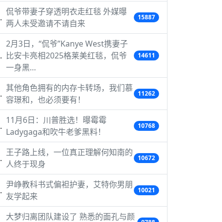
侃爷带妻子穿透明衣走红毯 外媒曝
15887
两人未受邀请不请自来
2月3日，“侃爷”Kanye West携妻子
比安卡亮相2025格莱美红毯，侃爷
14611
一身黑…
其他角色拥有的内存卡转场，我们慕
11262
容璟和，也必须要有！
11月6日：川普胜选！曝霉霉
10768
Ladygaga和吹牛老爹黑料！
王子路上线，一位真正理解何知南的
10672
人终于现身
尹峥教科书式偏袒护妻，艾特你男朋
10021
友学起来
大梦归离团队建设了 熟悉的面孔与颜