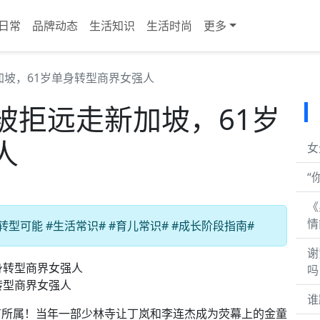
日常
品牌动态
生活知识
生活时尚
更多
坡，61岁单身转型商界女强人
被拒远走新加坡，61岁
人
女
“
《
情
型可能 #生活常识# #育儿常识# #成长阶段指南#
谢
吗
转型商界女强人
谁
有所属！当年一部少林寺让丁岚和李连杰成为荧幕上的金童