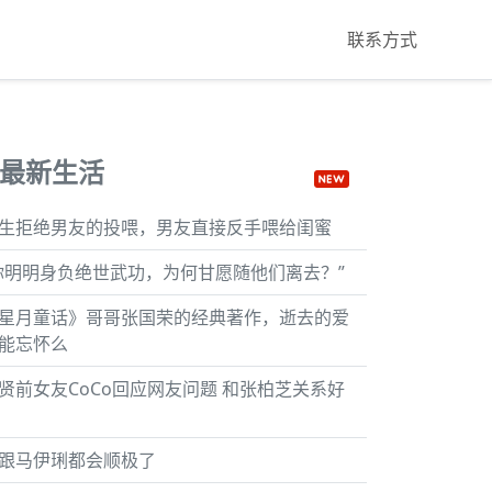
联系方式
最新生活
生拒绝男友的投喂，男友直接反手喂给闺蜜
你明明身负绝世武功，为何甘愿随他们离去？”
星月童话》哥哥张国荣的经典著作，逝去的爱
能忘怀么
贤前女友CoCo回应网友问题 和张柏芝关系好
跟马伊琍都会顺极了