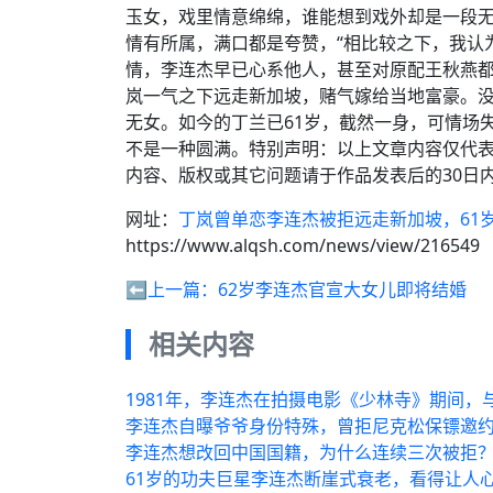
玉女，戏里情意绵绵，谁能想到戏外却是一段
情有所属，满口都是夸赞，“相比较之下，我认
情，李连杰早已心系他人，甚至对原配王秋燕
岚一气之下远走新加坡，赌气嫁给当地富豪。
无女。如今的丁兰已61岁，截然一身，可情场
不是一种圆满。特别声明：以上文章内容仅代
内容、版权或其它问题请于作品发表后的30日
网址：
丁岚曾单恋李连杰被拒远走新加坡，61
https://www.alqsh.com/news/view/216549
⬅️上一篇：
62岁李连杰官宣大女儿即将结婚
相关内容
1981年，李连杰在拍摄电影《少林寺》期间
李连杰自曝爷爷身份特殊，曾拒尼克松保镖邀
李连杰想改回中国国籍，为什么连续三次被拒
61岁的功夫巨星李连杰断崖式衰老，看得让人