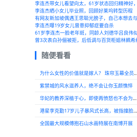
李连杰带女儿看望向太，61岁状态回归精神好
李连杰晒小女儿毕业照，回顾好莱坞转型历程
有网友新加坡偶遇王思聪光膀子，自己本想去
李连杰曝19岁女儿曾患抑郁症要自杀
61岁李连杰一脸老年斑，同龄人刘德华吕良伟
曾3次表白孙俪被拒，后低调与百货柜姐林姵希
随便看看
为什么女性的价值就是嫁人？ 珠帘玉幕全
紫禁城的风水滋养人，绝不会让你玉颜憔悴
华妃的教养深植于心，即使再愤怒也不会为难苏培盛
港星李克勤17岁儿子暴风式长高，被指撞脸刘翔，同家
全国最大规模傅抱石山水画特展在南博开展