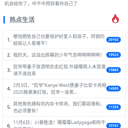
机会给你了，中不中用就看你自己了
热点生活
哪怕牺牲自己也要保护好爱人和孩子，阿银的
20102
结局让人意难平！
我的天，这溢出屏幕的少年气息啊啊啊啊啊！
19523
侃爷带妻子穿透明衣走红毯 外媒曝两人未受邀
15865
请不请自来
2月3日，“侃爷”Kanye West携妻子比安卡亮相
14595
2025格莱美红毯，侃爷一身黑…
其他角色拥有的内存卡转场，我们慕容璟和，
11255
也必须要有！
11月6日：川普胜选！曝霉霉Ladygaga和吹牛
10761