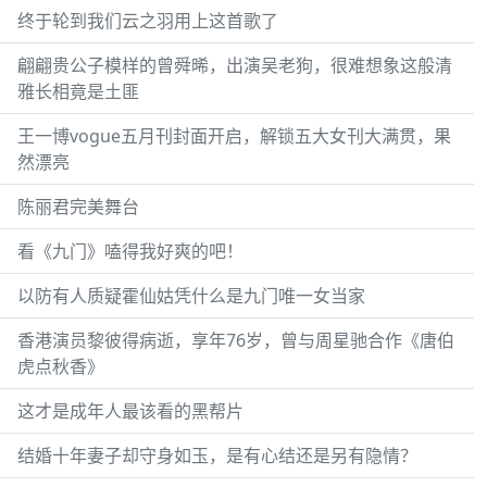
终于轮到我们云之羽用上这首歌了
翩翩贵公子模样的曾舜晞，出演吴老狗，很难想象这般清
雅长相竟是土匪
王一博vogue五月刊封面开启，解锁五大女刊大满贯，果
然漂亮
陈丽君完美舞台
看《九门》嗑得我好爽的吧！
以防有人质疑霍仙姑凭什么是九门唯一女当家
香港演员黎彼得病逝，享年76岁，曾与周星驰合作《唐伯
虎点秋香》
这才是成年人最该看的黑帮片
结婚十年妻子却守身如玉，是有心结还是另有隐情？