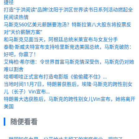
捷径
打造“于洪阅读”品牌!沈阳于洪区世界读书日系列活动燃起全
民阅读热情
马斯克560亿美元薪酬要泡汤？特斯拉第八大股东将投票反
对“天价薪酬方案”
和马斯克见面当天，阿根廷总统米莱宣布与女友分手
泰勒·斯威夫特宣布支持哈里斯竞选美国总统，马斯克破防：
好吧，你赢了！
艾梅柏·希尔德：令世界首富马斯克情深受伤，马斯克仍对她
难以割舍
哇唧唧哇正式宣布打造电影版《偷偷藏不住》…
当地时间11月7日，特朗普获胜后，埃隆·马斯克的跨性别女
儿（长子）Vin宣布…
特朗普大选获胜后，马斯克的跨性别女儿Vin宣布，她将离开
美国
随便看看