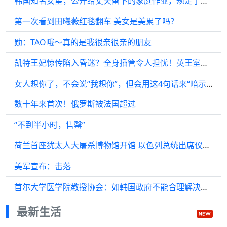
韩国知名女星，公开给丈夫留下的家庭作业，规定了每天要做的事情
第一次看到田曦薇红毯翻车 美女是美累了吗？
勋：TAO哦～真的是我很亲很亲的朋友
凯特王妃惊传陷入昏迷？全身插管令人担忧！英王室该何去何从？
女人想你了，不会说“我想你”，但会用这4句话来“暗示”你！
数十年来首次！俄罗斯被法国超过
“不到半小时，售罄”
荷兰首座犹太人大屠杀博物馆开馆 以色列总统出席仪式抗议声不断
美军宣布：击落
首尔大学医学院教授协会：如韩国政府不能合理解决辞职事件 教授将集体辞职
最新生活