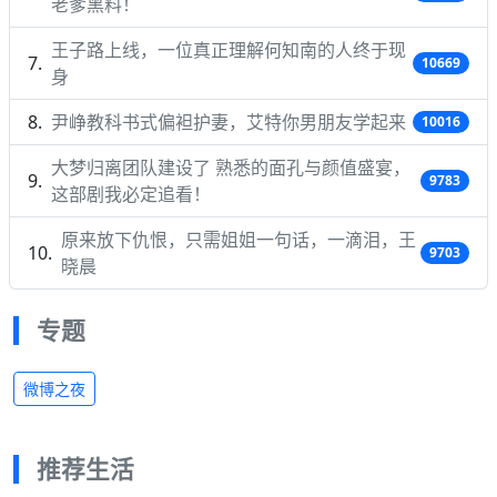
老爹黑料！
王子路上线，一位真正理解何知南的人终于现
10669
身
尹峥教科书式偏袒护妻，艾特你男朋友学起来
10016
大梦归离团队建设了 熟悉的面孔与颜值盛宴，
9783
这部剧我必定追看！
原来放下仇恨，只需姐姐一句话，一滴泪，王
9703
晓晨
专题
微博之夜
推荐生活