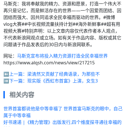
马斯克：我将奉献我的精力、资源和愿景，打造一个伟大不
再只是记忆，而是鲜活存在的世界——一个因爱而团结、因
团结而强大、因共同追求全民幸福而驱动的世界。#微博
vlog大赛##中长视频流量扶持计划##海外新鲜事##超有用
视频大赛#特别声明：以上文章内容仅代表作者本人观点，
不代表新浪网观点或立场。如有关于作品内容、版权或其它
问题请于作品发表后的30日内与新浪网联系。
网址：
马斯克宣布将投入精力资源打造全民幸福世界
https://www.alqsh.com/news/view/217215
⬅️上一篇：
梁清然又贡献了经典语录，为那些不
➡️下一篇：
现实版《西虹市首富》上演，女生3
相关内容
世界首富都说他是中等幸福了 世界首富马斯克的眼中，自己
属于中等幸福
好书速递 |《精力管理》出版发行,四个维度探寻通往幸福的