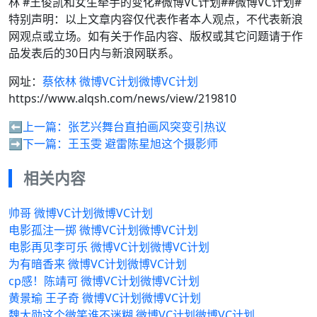
林 #王俊凯和女生牵手的变化#微博VC计划##微博VC计划#
特别声明：以上文章内容仅代表作者本人观点，不代表新浪
网观点或立场。如有关于作品内容、版权或其它问题请于作
品发表后的30日内与新浪网联系。
网址：
蔡依林 微博VC计划微博VC计划
https://www.alqsh.com/news/view/219810
⬅️上一篇：
张艺兴舞台直拍画风突变引热议
➡️下一篇：
王玉雯 避雷陈星旭这个摄影师
相关内容
帅哥 微博VC计划微博VC计划
电影孤注一掷 微博VC计划微博VC计划
电影再见李可乐 微博VC计划微博VC计划
为有暗香来 微博VC计划微博VC计划
cp感！陈靖可 微博VC计划微博VC计划
黄景瑜 王子奇 微博VC计划微博VC计划
魏大勋这个微笑谁不迷糊 微博VC计划微博VC计划