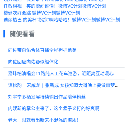
任敏相视一笑的瞬间谁懂！微博VC计划微博VC计划
檀健次好会跳 微博VC计划微博VC计划
迪丽热巴 的奖杯“拐跑”啊哈哈哈！微博VC计划微博VC计划
随便看看
向佐带向佑合体直播全程袒护弟弟
向佐回应向佑疑似躯体化
潘玮柏演唱会11路纯人工花车巡游，近距离互动暖心
谭松韵 | 宋威龙 | 张新成 女孩知道大哥晚上要做噩梦，贴心陪他一起睡！
刘宇宁多栖发展持续输出作品陪伴粉丝
内娱新的掌公主来了，这个孟子义打的好爽啊
老大一眼就看出新来小混混的潜质！