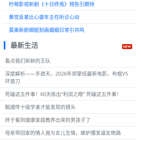
柠萌影视新剧《十日终焉》预告引期待
黄觉反差比心盛年主任听诊心动
莫离新剧细腻刻画婚姻日常引共鸣
最新生活
看点我们新鲜的王队
深度解析——手遮天，2026年郑掌班最新电影，布棍VS
环首刀
死磕这五件事！60天练出“利润之眼” 死磕这五件事！
甄嬛传十级学者才能发现的镜头
终于看到健康家庭教养出来的男孩子了
母亲带回家的情人竟与女儿生情，嫉妒爆发逼女绝路