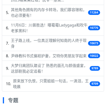
其他角色拥有的内存卡转场，我们慕容璟和，
11264
也必须要有！
11月6日：川普胜选！曝霉霉Ladygaga和吹牛
10770
老爹黑料！
王子路上线，一位真正理解何知南的人终于现
10673
身
尹峥教科书式偏袒护妻，艾特你男朋友学起来
10022
大梦归离团队建设了 熟悉的面孔与颜值盛宴，
9789
这部剧我必定追看！
原来放下仇恨，只需姐姐一句话，一滴泪，王
9709
晓晨
专题