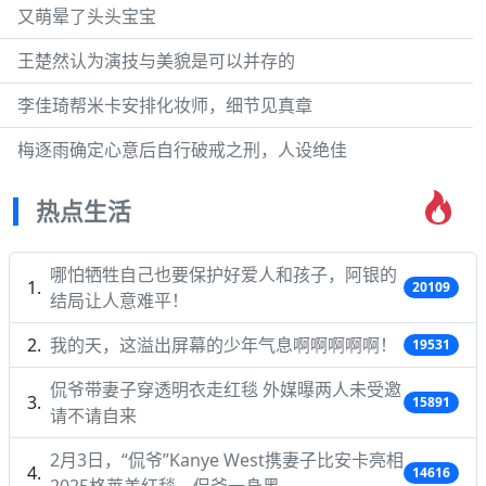
又萌晕了头头宝宝
王楚然认为演技与美貌是可以并存的
李佳琦帮米卡安排化妆师，细节见真章
梅逐雨确定心意后自行破戒之刑，人设绝佳
热点生活
哪怕牺牲自己也要保护好爱人和孩子，阿银的
20109
结局让人意难平！
我的天，这溢出屏幕的少年气息啊啊啊啊啊！
19531
侃爷带妻子穿透明衣走红毯 外媒曝两人未受邀
15891
请不请自来
2月3日，“侃爷”Kanye West携妻子比安卡亮相
14616
2025格莱美红毯，侃爷一身黑…