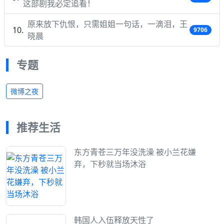
这部剧我必定追看！
原来放下仇恨，只需姐姐一句话，一滴泪，王
9706
晓晨
专题
微博之夜
推荐生活
东方青苍三万年没洗澡 被小兰花嫌
弃，下秒就当场沐浴
韩国人入伍释放天性了