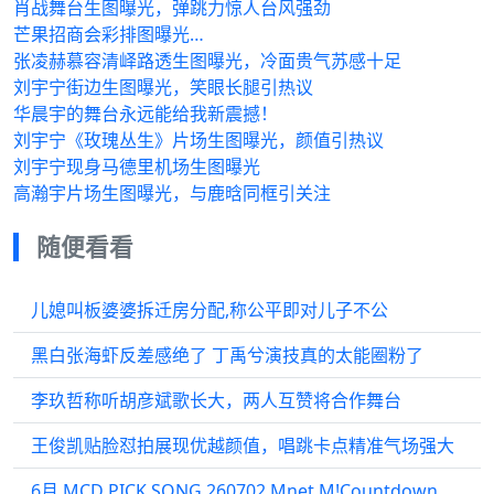
肖战舞台生图曝光，弹跳力惊人台风强劲
芒果招商会彩排图曝光…
张凌赫慕容清峄路透生图曝光，冷面贵气苏感十足
刘宇宁街边生图曝光，笑眼长腿引热议
华晨宇的舞台永远能给我新震撼！
刘宇宁《玫瑰丛生》片场生图曝光，颜值引热议
刘宇宁现身马德里机场生图曝光
高瀚宇片场生图曝光，与鹿晗同框引关注
随便看看
儿媳叫板婆婆拆迁房分配,称公平即对儿子不公
黑白张海虾反差感绝了 丁禹兮演技真的太能圈粉了
李玖哲称听胡彦斌歌长大，两人互赞将合作舞台
王俊凯贴脸怼拍展现优越颜值，唱跳卡点精准气场强大
6月 MCD PICK SONG 260702 Mnet M!Countdown