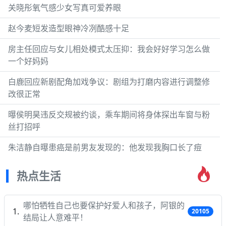
关晓彤氧气感少女写真可爱养眼
赵今麦短发造型眼神冷冽酷感十足
房主任回应与女儿相处模式太压抑：我会好好学习怎么做
一个好妈妈
白鹿回应新剧配角加戏争议：剧组为打磨内容进行调整修
改很正常
曝侯明昊违反交规被约谈，乘车期间将身体探出车窗与粉
丝打招呼
朱洁静自曝患癌是前男友发现的：他发现我胸口长了痘
热点生活
哪怕牺牲自己也要保护好爱人和孩子，阿银的
20105
结局让人意难平！