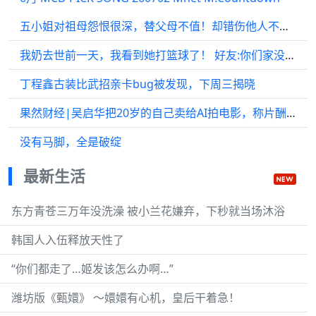
五小姐对祖母怨恨很深，替父母不值！却错伤他人不知所措
我奶去世前一天，我看到她打篮球了！ 好友:你们家没那偏财命
丁程鑫古装比武招亲卡bug被发现，下周三揭晓
果然财经|吴启华把20岁的自己卖给AI拍电影，称片酬不错
没有马脚，全是破绽
最新生活
东方青苍三万年没洗澡 被小兰花嫌弃，下秒就当场沐浴
韩国人入伍释放天性了
“你们都走了…姬发该怎么办啊…”
潍坊版《甄嬛》 ～嬛嬛有心机，皇后干着急！