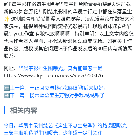
#华晨宇彩排路透生图# #华晨宇舞台能量感好绝#火速加载
新鲜の舞台野花！刚结束彩排的华晨宇行走中都在抖落星尘
✨ 这侧脸骨相妥妥撕漫人照进现实，凌乱发丝都在散发艺术
家氛围，捕捉到神级回眸定格光影暴击！现场姐妹速看@华
晨宇yu工作室 有粮快放啊啊啊！特别声明：以上文章内容仅
代表作者本人观点，不代表新浪网观点或立场。如有关于作
品内容、版权或其它问题请于作品发表后的30日内与新浪网
联系。
网址：
华晨宇彩排生图曝光，舞台能量感十足
https://www.alqsh.com/news/view/220426
⬅️上一篇：
于正回应与林心如闹掰称后来挺好，
➡️下一篇：
杨幂蓝盈莹生万物对手戏,绣绣银子
相关内容
今日，华晨宇录制综艺《声生不息宝岛季》的路透图曝光…
王安宇顺毛造型生图曝光，少年感十足引关注