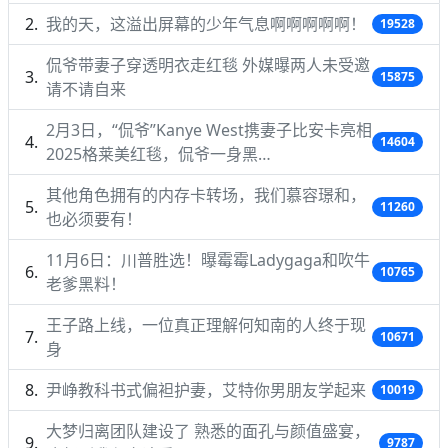
我的天，这溢出屏幕的少年气息啊啊啊啊啊！
19528
侃爷带妻子穿透明衣走红毯 外媒曝两人未受邀
15875
请不请自来
2月3日，“侃爷”Kanye West携妻子比安卡亮相
14604
2025格莱美红毯，侃爷一身黑…
其他角色拥有的内存卡转场，我们慕容璟和，
11260
也必须要有！
11月6日：川普胜选！曝霉霉Ladygaga和吹牛
10765
老爹黑料！
王子路上线，一位真正理解何知南的人终于现
10671
身
尹峥教科书式偏袒护妻，艾特你男朋友学起来
10019
大梦归离团队建设了 熟悉的面孔与颜值盛宴，
9787