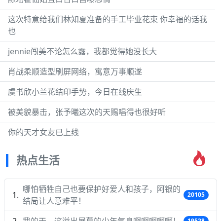
这次特意给我们林知夏准备的手工毕业花束 你幸福的话我
也
jennie闯美不论怎么露，我都觉得她没长大
肖战柔顺造型刷屏网络，寓意万事顺遂
虞书欣小兰花结印手势，今日在线庆生
被美貌暴击，张予曦这次的天赐唱得也很好听
你的天才女友已上线
热点生活
哪怕牺牲自己也要保护好爱人和孩子，阿银的
20105
结局让人意难平！
我的天，这溢出屏幕的少年气息啊啊啊啊啊！
19528