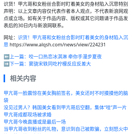
识货！甲亢哥和女粉丝合影时盯着美女的身材陷入沉思特别
声明：以上文章内容仅代表作者本人观点，不代表新浪网观
点或立场。如有关于作品内容、版权或其它问题请于作品发
表后的30日内与新浪网联系。
网址：
识货！甲亢哥和女粉丝合影时盯着美女的身材陷入沉
思
https://www.alqsh.com/news/view/224231
⬅️上一篇：
咬一口热恋冰淇淋 牵你手漫步夏夜
➡️下一篇：
窦骁宋轶同吃柠檬反应反差大
相关内容
甲亢哥一脸震惊在美女胸前签名，美女还时不时摸摸他的脑
袋
没见过男人？韩国美女看到甲亢哥后空翻，集体“哇”声一片
甲亢哥成都现场被求婚
甲亢哥今晚直播或是最后一场
当甲亢哥收到粉丝的礼物，意识到自己被欺骗，立刻怒火中