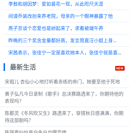
李敖和胡因梦：爱如昙花一现，从此咫尺天涯
间谍乔装改扮来养老院，母亲的一个眼神暴露了他
燕子京谈个恋爱也是娇起来了，求着被端午养
昨晚的三个奖含金量都好高，发言简直汪小姐上身…
宋茜表示，张佳宁一定是喜欢她本人，张佳宁就是喜欢她！
最新生活
宋祖儿 杏仙小心地打听着赤练的命门，她要至他于死地
黄子弘凡今日录制《歌手》总决赛路透来了，你期待他的
表现吗？
陈都灵《冬风吹又生》路透来了，穿搭秋日感满满，你期
待这部剧吗？
陈瑶霍仙姑直白告白自曝恋情