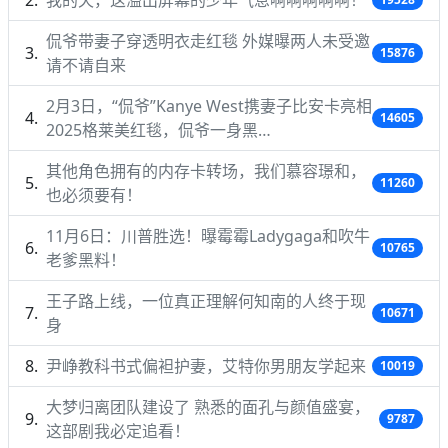
侃爷带妻子穿透明衣走红毯 外媒曝两人未受邀
15876
请不请自来
2月3日，“侃爷”Kanye West携妻子比安卡亮相
14605
2025格莱美红毯，侃爷一身黑…
其他角色拥有的内存卡转场，我们慕容璟和，
11260
也必须要有！
11月6日：川普胜选！曝霉霉Ladygaga和吹牛
10765
老爹黑料！
王子路上线，一位真正理解何知南的人终于现
10671
身
尹峥教科书式偏袒护妻，艾特你男朋友学起来
10019
大梦归离团队建设了 熟悉的面孔与颜值盛宴，
9787
这部剧我必定追看！