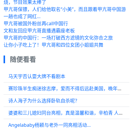
烧，节目效果太棒了
甲亢哥保镖，人们给他取名“小美”，而且跟着甲亢哥中国游
一趟也成了网红…
甲亢哥被国外粉丝再call中国行
文和友回应甲亢哥直播遇霸座老板
甲亢哥的中国行：一场打破西方滤镜的文化弥合之旅
让你小子吃上了！甲亢哥和四位女团小姐姐共舞
随便看看
马天宇否认耍大牌不看剧本
赛珍珠半生痴迷徐志摩，爱而不得后远赴美国，晚年穿着旗袍离世
诗人海子为什么选择卧轨自杀呢？
婆婆和三儿媳妇同台亮相，真是温馨和谐，辛柏青 人世间
Angelababy杨颖与老外一同亮相活动…