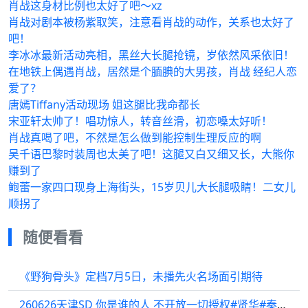
肖战这身材比例也太好了吧～xz
肖战对剧本被杨紫取笑，注意看肖战的动作，关系也太好了
吧！
李冰冰最新活动亮相，黑丝大长腿抢镜，岁依然风采依旧！
在地铁上偶遇肖战，居然是个腼腆的大男孩，肖战 经纪人恋
爱了？
唐嫣Tiffany活动现场 姐这腿比我命都长
宋亚轩太帅了！唱功惊人，转音丝滑，初恋嗓太好听！
肖战真喝了吧，不然是怎么做到能控制生理反应的啊
吴千语巴黎时装周也太美了吧！这腿又白又细又长，大熊你
赚到了
鲍蕾一家四口现身上海街头，15岁贝儿大长腿吸睛！二女儿
顺拐了
随便看看
《野狗骨头》定档7月5日，未播先火名场面引期待
260626天津SD 你是谁的人 不开放一切授权#贤华#秦霄贤何九华