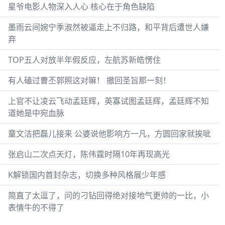
星爷电影人物深入人心 核心在于角色缺陷
墨雨云间婉宁季淑然被逼走上不归路，和平背后遭世人嫌
弃
TOP五人对放半年假反应，左航苏新皓愣住
有人磕过曹丕郭照这对嘛！ 撤回圣旨那一刻！
上官不让凌云飞动孟廷辉，英寡试图孟廷辉，孟廷辉不知
道她是中宛血脉
童文洁把磊儿接来 公婆说他影响方一凡，方圆回家就挨呲
张启山二次点天灯，陈伟霆时隔10年再现高光
K解锁国内首封杂志，切换多种风格展少年感
简直了太逗了，问的刁钻回得绝对接地气更帅的一比，小
表情牛的不得了