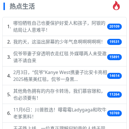
热点生活
哪怕牺牲自己也要保护好爱人和孩子，阿银的
20109
结局让人意难平！
我的天，这溢出屏幕的少年气息啊啊啊啊啊！
19531
侃爷带妻子穿透明衣走红毯 外媒曝两人未受邀
15891
请不请自来
2月3日，“侃爷”Kanye West携妻子比安卡亮相
14614
2025格莱美红毯，侃爷一身黑…
其他角色拥有的内存卡转场，我们慕容璟和，
11264
也必须要有！
11月6日：川普胜选！曝霉霉Ladygaga和吹牛
10769
老爹黑料！
王子路上线，一位真正理解何知南的人终于现