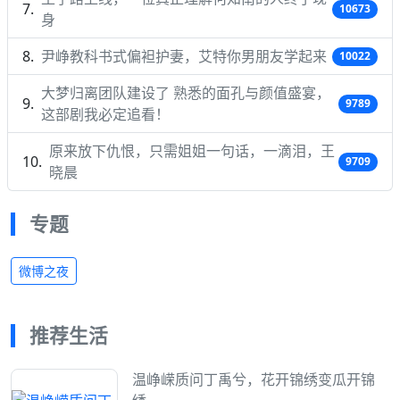
10673
身
尹峥教科书式偏袒护妻，艾特你男朋友学起来
10022
大梦归离团队建设了 熟悉的面孔与颜值盛宴，
9789
这部剧我必定追看！
原来放下仇恨，只需姐姐一句话，一滴泪，王
9709
晓晨
专题
微博之夜
推荐生活
温峥嵘质问丁禹兮，花开锦绣变瓜开锦