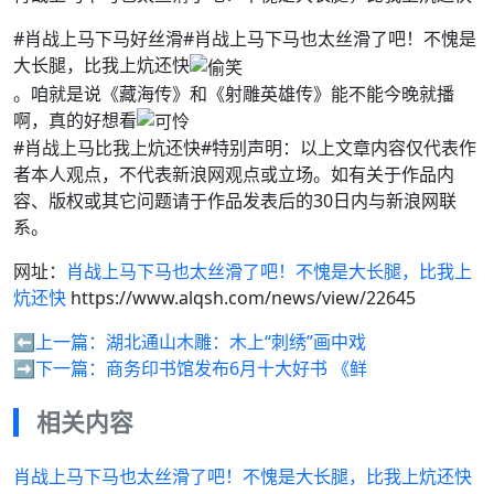
#肖战上马下马好丝滑#肖战上马下马也太丝滑了吧！不愧是
大长腿，比我上炕还快
。咱就是说《藏海传》和《射雕英雄传》能不能今晚就播
啊，真的好想看
#肖战上马比我上炕还快#特别声明：以上文章内容仅代表作
者本人观点，不代表新浪网观点或立场。如有关于作品内
容、版权或其它问题请于作品发表后的30日内与新浪网联
系。
网址：
肖战上马下马也太丝滑了吧！不愧是大长腿，比我上
炕还快
https://www.alqsh.com/news/view/22645
⬅️上一篇：
湖北通山木雕：木上“刺绣”画中戏
➡️下一篇：
商务印书馆发布6月十大好书 《鲜
相关内容
肖战上马下马也太丝滑了吧！不愧是大长腿，比我上炕还快