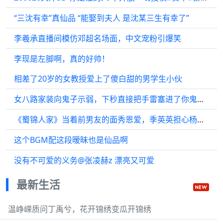
“三沈有幸”真仙品 “能娶到夫人 是沈某三生有幸了”
李羲承直播间模仿邓超名场面，中文宠粉引爆笑
李现是左脚啊，真的好帅！
相差了20岁的女教授爱上了傻白甜的男学生小伙
女八路家装向鬼子示弱，下秒直接把手雷塞进了你鬼子嘴巴里
《蜀锦人家》当着前男友的面秀恩爱，季英英担心杨静澜出事想跟着他
这个BGM配这段暧昧也是仙品啊
没有不可爱的义务@张凌赫z 漂亮又可爱
最新生活
温峥嵘质问丁禹兮，花开锦绣变瓜开锦绣