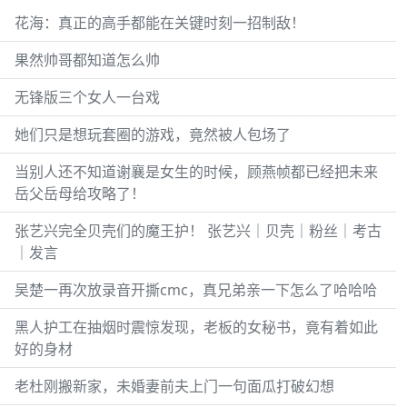
花海：真正的高手都能在关键时刻一招制敌！
果然帅哥都知道怎么帅
无锋版三个女人一台戏
她们只是想玩套圈的游戏，竟然被人包场了
当别人还不知道谢襄是女生的时候，顾燕帧都已经把未来
岳父岳母给攻略了！
张艺兴完全贝壳们的魔王护！ 张艺兴｜贝壳｜粉丝｜考古
｜发言
吴楚一再次放录音开撕cmc，真兄弟亲一下怎么了哈哈哈
黑人护工在抽烟时震惊发现，老板的女秘书，竟有着如此
好的身材
老杜刚搬新家，未婚妻前夫上门一句面瓜打破幻想