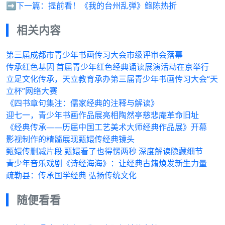
➡️下一篇：
提前看！《我的台州乱弹》鲍陈热折
相关内容
第三届成都市青少年书画传习大会市级评审会落幕
传承红色基因 首届青少年红色经典诵读展演活动在京举行
立足文化传承，天立教育承办第三届青少年书画传习大会“天
立杯”网络大赛
《四书章句集注：儒家经典的注释与解读》
迎七一，青少年书画作品展亮相陶然亭慈悲庵革命旧址
《经典传承——历届中国工艺美术大师经典作品展》开幕
影视制作的精髓展现甄嬛传经典镜头
甄嬛传删减片段 甄嬛看了也得愣两秒 深度解读隐藏细节
青少年音乐戏剧《诗经海海》：让经典古籍焕发新生力量
疏勒县：传承国学经典 弘扬传统文化
随便看看