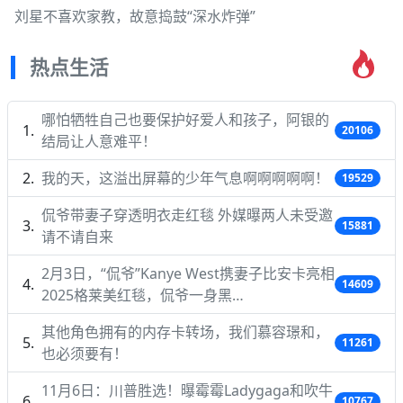
刘星不喜欢家教，故意捣鼓“深水炸弹”
热点生活
哪怕牺牲自己也要保护好爱人和孩子，阿银的
20106
结局让人意难平！
我的天，这溢出屏幕的少年气息啊啊啊啊啊！
19529
侃爷带妻子穿透明衣走红毯 外媒曝两人未受邀
15881
请不请自来
2月3日，“侃爷”Kanye West携妻子比安卡亮相
14609
2025格莱美红毯，侃爷一身黑…
其他角色拥有的内存卡转场，我们慕容璟和，
11261
也必须要有！
11月6日：川普胜选！曝霉霉Ladygaga和吹牛
10767