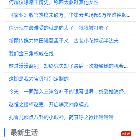
何超仪曝赌王情史，称四太驱赶其他女性
《家业》收官热度未破万，华策云包场超5万座难挽颓势
估计现在最难受的就是向太了，狠狠被打脸了！
新丽传媒力捧田曦薇孟子义，古装小花撑起半边天
我们金三角权威在线
熬过漫漫离别，却终究失却了最后一次凝望她的机会，楚朝 楚岺
这期是我为宝贝特别定制的
今天，一同踏入三津谷叶子的银幕世界，感受她演绎生涯中的璀璨光芒！
赵恒之接棒赵吏，开启爆笑抽象模式！
孔雪儿那点八卦的小眼神，简直呼之欲出哈哈哈
最新生活