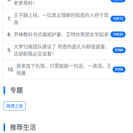
老爹黑料！
王子路上线，一位真正理解何知南的人终于现
10672
身
尹峥教科书式偏袒护妻，艾特你男朋友学起来
10020
大梦归离团队建设了 熟悉的面孔与颜值盛宴，
9788
这部剧我必定追看！
原来放下仇恨，只需姐姐一句话，一滴泪，王
9706
晓晨
专题
微博之夜
推荐生活