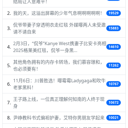
结局让人意难平！
我的天，这溢出屏幕的少年气息啊啊啊啊啊！
19529
侃爷带妻子穿透明衣走红毯 外媒曝两人未受邀
15883
请不请自来
2月3日，“侃爷”Kanye West携妻子比安卡亮相
14610
2025格莱美红毯，侃爷一身黑…
其他角色拥有的内存卡转场，我们慕容璟和，
11262
也必须要有！
11月6日：川普胜选！曝霉霉Ladygaga和吹牛
10767
老爹黑料！
王子路上线，一位真正理解何知南的人终于现
10672
身
尹峥教科书式偏袒护妻，艾特你男朋友学起来
10021