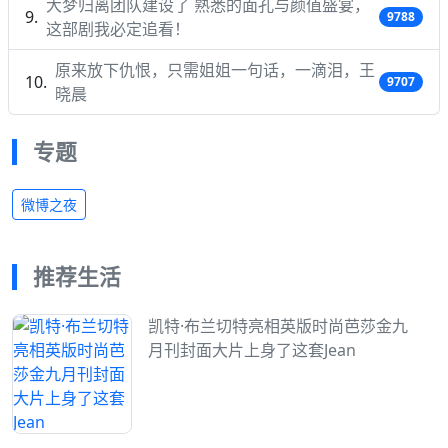
大梦归离团队建设了 熟悉的面孔与颜值盛宴，
9788
这部剧我必定追看！
原来放下仇恨，只需姐姐一句话，一滴泪，王
9707
晓晨
专题
微博之夜
推荐生活
凯特·布兰切特亮相英版时尚芭莎金九
月刊封面大片上身了这套Jean