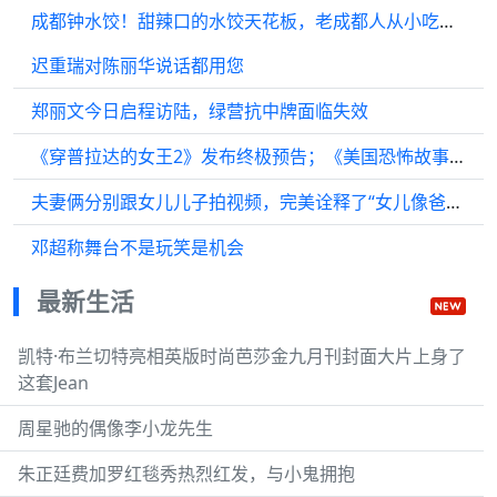
成都钟水饺！甜辣口的水饺天花板，老成都人从小吃到大
迟重瑞对陈丽华说话都用您
郑丽文今日启程访陆，绿营抗中牌面临失效
《穿普拉达的女王2》发布终极预告；《美国恐怖故事》第13季开拍
夫妻俩分别跟女儿儿子拍视频，完美诠释了“女儿像爸爸，儿子像妈妈”！
邓超称舞台不是玩笑是机会
最新生活
凯特·布兰切特亮相英版时尚芭莎金九月刊封面大片上身了
这套Jean
周星驰的偶像李小龙先生
朱正廷费加罗红毯秀热烈红发，与小鬼拥抱