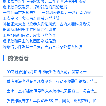
虞书欣争议事件持续发酵，工作室删评控评引质疑
虞书欣争议发酵：掉粉背后的舆论迷局
一念江南首发预告？！ 一念风云诡谲，一念江南静好
王安宇《一念江南》古装造型获赞
孙怡张大大虞书欣卷入舆论风波，圈内人爆料引热议
田曦薇新剧男主许凯陷恋情风波
王鹤棣被指背锅，虞书欣陷争议
虞书欣和男主的氛围圈吻戏路透
释永信事件发酵十二天，天后王菲意外卷入风波
随便看看
00花饶嘉迪是月鳞绮纪最出色的女配，没有之一
香港资深老戏骨罕现身聚会，行动不便需靠轮椅，曾演“童年噩梦”
太惨！25岁捕鱼明星坠入冰海挣扎无果身亡，母亲含泪发声
郭碧婷赢麻了！喜提438亿遗产，网友：比奚梦瑶，聪明多了...