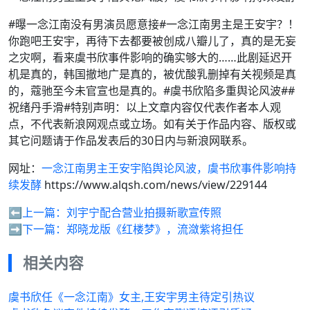
#曝一念江南没有男演员愿意接#一念江南男主是王安宇？！
你跑吧王安宇，再待下去都要被创成八瓣儿了，真的是无妄
之灾啊，看来虞书欣事件影响的确实够大的……此剧延迟开
机是真的，韩国撤地广是真的，被优酸乳删掉有关视频是真
的，蔻驰至今未官宣也是真的。#虞书欣陷多重舆论风波##
祝绪丹手滑#特别声明：以上文章内容仅代表作者本人观
点，不代表新浪网观点或立场。如有关于作品内容、版权或
其它问题请于作品发表后的30日内与新浪网联系。
网址：
一念江南男主王安宇陷舆论风波，虞书欣事件影响持
续发酵
https://www.alqsh.com/news/view/229144
⬅️上一篇：
刘宇宁配合营业拍摄新歌宣传照
➡️下一篇：
郑晓龙版《红楼梦》，流潋紫将担任
相关内容
虞书欣任《一念江南》女主,王安宇男主待定引热议