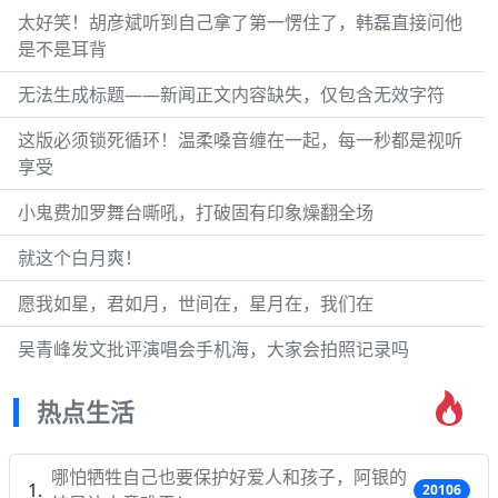
太好笑！胡彦斌听到自己拿了第一愣住了，韩磊直接问他
是不是耳背
无法生成标题——新闻正文内容缺失，仅包含无效字符
这版必须锁死循环！温柔嗓音缠在一起，每一秒都是视听
享受
小鬼费加罗舞台嘶吼，打破固有印象燥翻全场
就这个白月爽！
愿我如星，君如月，世间在，星月在，我们在
吴青峰发文批评演唱会手机海，大家会拍照记录吗
热点生活
哪怕牺牲自己也要保护好爱人和孩子，阿银的
20106