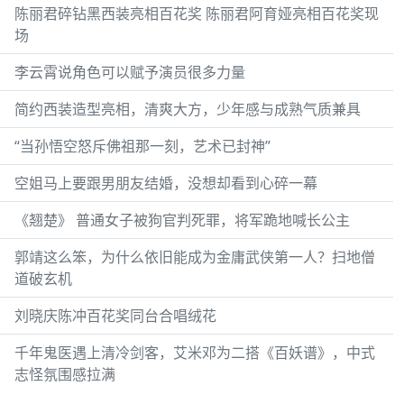
陈丽君碎钻黑西装亮相百花奖 陈丽君阿育娅亮相百花奖现
场
李云霄说角色可以赋予演员很多力量
简约西装造型亮相，清爽大方，少年感与成熟气质兼具
“当孙悟空怒斥佛祖那一刻，艺术已封神”
空姐马上要跟男朋友结婚，没想却看到心碎一幕
《翘楚》 普通女子被狗官判死罪，将军跪地喊长公主
郭靖这么笨，为什么依旧能成为金庸武侠第一人？扫地僧
道破玄机
刘晓庆陈冲百花奖同台合唱绒花
千年鬼医遇上清冷剑客，艾米邓为二搭《百妖谱》，中式
志怪氛围感拉满