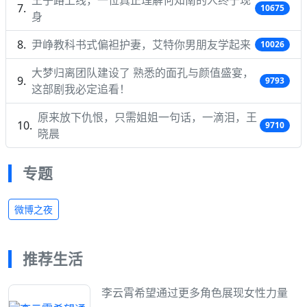
10675
身
尹峥教科书式偏袒护妻，艾特你男朋友学起来
10026
大梦归离团队建设了 熟悉的面孔与颜值盛宴，
9793
这部剧我必定追看！
原来放下仇恨，只需姐姐一句话，一滴泪，王
9710
晓晨
专题
微博之夜
推荐生活
李云霄希望通过更多角色展现女性力量