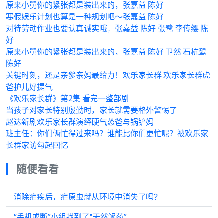
原来小舅你的紧张都是装出来的，张嘉益 陈好
寒假娱乐计划也算是一种规划吧～张嘉益 陈好
对待劳动作业也要认真诚实哦，张嘉益 陈好 张鹭 李传缨 陈
好
原来小舅你的紧张都是装出来的，张嘉益 陈好 卫然 石杭鹭
陈好
关键时刻，还是亲爹亲妈最给力！欢乐家长群 欢乐家长群虎
爸护儿好提气
《欢乐家长群》第2集 看完一整部剧
当孩子对家长特别殷勤时，家长就需要格外警惕了
赵达新剧欢乐家长群演绎硬气怂爸与锅铲妈
班主任：你们俩忙得过来吗？谁能比你们更忙呢？被欢乐家
长群家访勾起回忆
随便看看
消除疟疾后，疟原虫就从环境中消失了吗？
“手机戒断”小组找到了“天然解药”