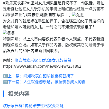
#欢乐家长群2# 里对女儿刘果宝是真说不了一句狠话，哪怕
是老婆让他在女儿玩手机的事情上唱红脸也还是一点厉害不
起来就差把“我是被你妈胁迫的”写脸上了
对女儿真的就是捧在手里怕摔了，含在嘴里怕化了有这样的
老爸和这么可爱的女儿，一时之间不知道该羡慕谁了！
特别声明：以上文章内容仅代表作者本人观点，不代表新浪
网观点或立场。如有关于作品内容、版权或其它问题请于作
品发表后的30日内与新浪网联系。
网址：
张嘉益欢乐家长群2演女儿奴获赞
https://www.alqsh.com/news/view/231862
⬅️上一篇：
闻知秋表白韶华被夏初截胡了
➡️下一篇：
人生就像游乐场，孩童羡慕成人的自
相关内容
欢乐家长群2揭秘果宁性格突变之谜