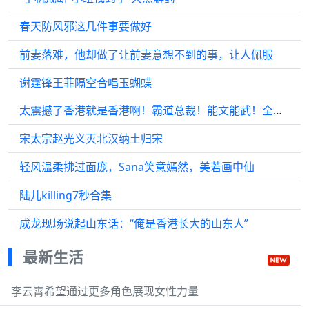
春天防风邪这几件事要做好
前妻落难，他却做了让前妻意想不到的事，让人佩服
谢霆锋王菲隔空合唱玉蝴蝶
太震撼了香港就是香港啊！霸道总裁！能文能武！全能全才！除了他还有谁？
宋太宗赵光义灭北汉纳土归宋
轻风温柔拂过面庞，Sana笑意嫣然，美若画中仙
陆儿killing7秒合集
成龙现场说起山东话：“俺是香港长大的山东人”
最新生活
李云霄希望通过更多角色展现女性力量