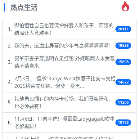
热点生活
哪怕牺牲自己也要保护好爱人和孩子，阿银的
20111
结局让人意难平！
我的天，这溢出屏幕的少年气息啊啊啊啊啊！
19533
侃爷带妻子穿透明衣走红毯 外媒曝两人未受邀
15898
请不请自来
2月3日，“侃爷”Kanye West携妻子比安卡亮相
14622
2025格莱美红毯，侃爷一身黑…
其他角色拥有的内存卡转场，我们慕容璟和，
11266
也必须要有！
11月6日：川普胜选！曝霉霉Ladygaga和吹牛
10773
老爹黑料！
王子路上线，一位真正理解何知南的人终于现