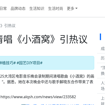
日常
品牌动态
生活知识
生活时尚
更多
窝》引热议
”清唱《小酒窝》引热议
成
历
植技巧# #园艺DIY项目#
“
换
025大湾区电影音乐晚会录制期间清唱歌曲《小酒窝》的画
！”。据悉，她在本次晚会中还与歌手解晓东合作带来了表
人
场
https://www.alqsh.com/news/view/233582
上
就