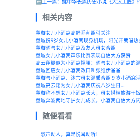
⬅️上一篇：
姚中华长篇历史小说《大汉工匠》
相关内容
董璇女儿小酒窝高舒乔萌照引关注
董璇携9岁女儿小酒窝现身机场，阳光开朗唱热
董璇晒与女儿小酒窝及友人母女合照
董璇女儿小酒窝声乐比赛表现自信大方获赞
高云翔疑似为小酒窝撑腰：晒与女儿小酒窝的
董璇回应女儿小酒窝改口叫张维伊爸爸
董璇与小酒窝、沐言母女温馨合照 9 岁小酒窝
董璇高云翔为女儿小酒窝庆祝八岁生日…
董璇称不想女儿小酒窝长大，母女搭档旅游干
董璇奔波两地守护女儿成长，小酒窝自信大方
随便看看
歌声动人，真是悦耳动听！