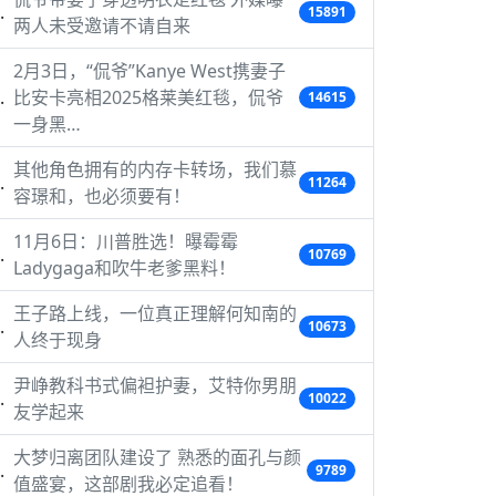
15891
两人未受邀请不请自来
2月3日，“侃爷”Kanye West携妻子
比安卡亮相2025格莱美红毯，侃爷
14615
一身黑…
其他角色拥有的内存卡转场，我们慕
11264
容璟和，也必须要有！
11月6日：川普胜选！曝霉霉
10769
Ladygaga和吹牛老爹黑料！
王子路上线，一位真正理解何知南的
10673
人终于现身
尹峥教科书式偏袒护妻，艾特你男朋
10022
友学起来
大梦归离团队建设了 熟悉的面孔与颜
9789
值盛宴，这部剧我必定追看！