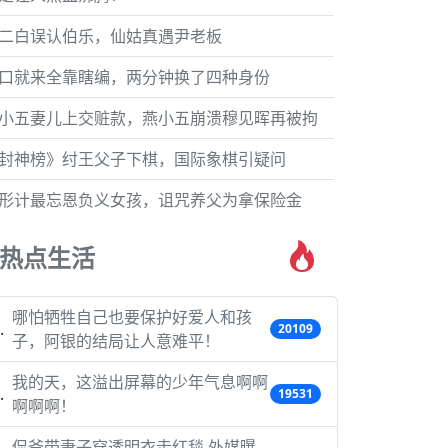
二白误认伯乐，仙姑真遇尹老板
口就来全靠瞎编，两分钟换了四种身份
小五妻儿上交赃款，燕小五崩溃穆见晖再被拘
封神榜》纣王父子下棋，国际象棋引疑问
形计最忘恩负义女孩，诅咒养父为拿保险金
热点生活
哪怕牺牲自己也要保护好爱人和孩
20109
子，阿银的结局让人意难平！
我的天，这溢出屏幕的少年气息啊啊
19531
啊啊啊！
侃爷带妻子穿透明衣走红毯 外媒曝