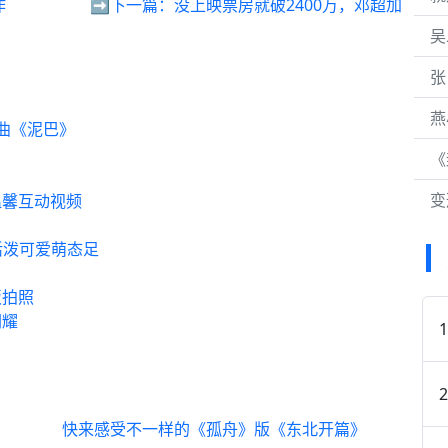
作
➡️下一篇：
没上映票房就破2400万，邓超加
吴
张
燕
曲《泥巴》
《
变
温馨互动视频
活泼可爱萌态足
饭拍照
闪耀
快来感受不一样的《孤舟》版《东北开篇》