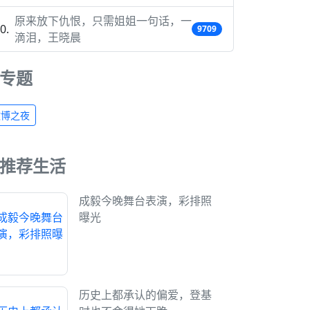
原来放下仇恨，只需姐姐一句话，一
9709
滴泪，王晓晨
专题
微博之夜
推荐生活
成毅今晚舞台表演，彩排照
曝光
历史上都承认的偏爱，登基