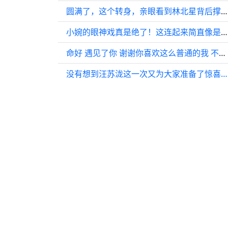
圆满了，这个转身，亲眼看到林北星背后撑伞的是张万森，这个惊喜足够震撼
小婉的眼神戏真是绝了！这连起来简直像是一部大片！年度喜剧大赛总决赛
命好 遇见了你 谢谢你喜欢这么普通的我 不要慌太阳下山还有月光
没有想到汪苏泷这一次又为大家准备了惊喜…