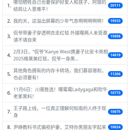
哪怕牺牲自己也要保护好爱人和孩子，阿银的
20111
结局让人意难平！
我的天，这溢出屏幕的少年气息啊啊啊啊啊！
19533
侃爷带妻子穿透明衣走红毯 外媒曝两人未受邀
15898
请不请自来
2月3日，“侃爷”Kanye West携妻子比安卡亮相
14619
2025格莱美红毯，侃爷一身黑…
其他角色拥有的内存卡转场，我们慕容璟和，
11266
也必须要有！
11月6日：川普胜选！曝霉霉Ladygaga和吹牛
10773
老爹黑料！
王子路上线，一位真正理解何知南的人终于现
10675
身
尹峥教科书式偏袒护妻，艾特你男朋友学起来
10024