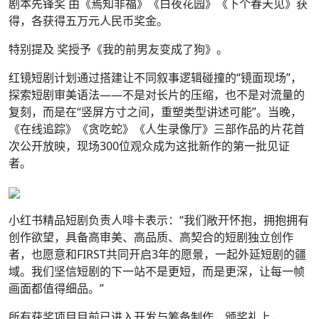
剧本先锋奖 由《焉知非福》《白夜花园》《下个春天见》获
得，各获得五万元人民币奖金。
特别提及 奖授予《我的前男友变成了狗》。
红镜短剧计划通过搭建让不同叙事逻辑碰撞的“镜面现场”，
探索短剧审美语法——不是对长片的压缩，也不是对流量的
复刻，而是在“竖屏方寸之间，重塑类型讲述可能”。当晚，
《在线追踪》《贪吃蛇》《人生录像厅》三部作品的片花首
次公开放映，现场300位观众成为这批新作的第一批见证
者。
小红书精品短剧负责人啡卡表示：“我们敞开怀抱，拥抱拥有
创作欲望，具备高审美、高品质、高契合的短剧独立创作
者，也愿意和FIRST共同开启3年的愿景，一起外延短剧的疆
域。我们坚信短剧的下一站不是更短，而是更深，让每一帧
画面都值得细品。”
所有获奖项目目前已进入开发与筹备制作，颁奖礼上，