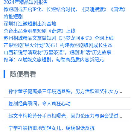
2024年精品短剧报告
微短剧或开启IP化、长短结合时代，《灵魂摆渡》《唐诡》
将推短剧
深圳打造微短剧出海基地
总台出品全明星短剧《奇迹》上线
苏州相城精品文旅微短剧《冯梦龙回乡记》全网上线
芒果短剧“星火计划”发布！构建微短剧编剧成长生态
山西新锐导演取材“万里茶道”，短剧讲“活”历史故事
佟洋：AI赋能文旅短剧，勾勒高品质内容新纪元
随便看看
孙怡董子健离婚三年境遇悬殊，男方活跃颁奖礼女方转型网剧
复刻经典瞬间，令人疯狂心动
赵文卓梅艳芳分手真相曝光，因舆论压力与误会错过姻缘
宁学祥被指重地契轻女儿，绣绣狠话反抗