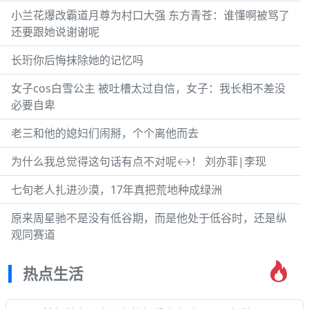
小兰花爆改霸道月尊为村口大强 东方青苍：谁懂啊被骂了
还要跟她说谢谢呢
长珩你后悔抹除她的记忆吗
女子cos白雪公主 被吐槽太过自信，女子：我长相不差没
必要自卑
老三和他的媳妇们闹掰，个个离他而去
为什么我总觉得这句话有点不对呢‍↔️！ 刘亦菲|李现
七旬老人扎进沙漠，17年真把荒地种成绿洲
原来周星驰不是没有低谷期，而是他处于低谷时，还是纵
观同赛道
热点生活