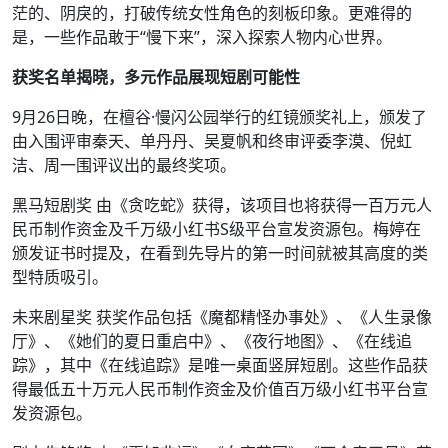
茫的、阴戾的，打破传统女性角色的刻板印象。更难得的
是，一些作品敢于“慢下来”，深入探索人物内心世界。
获奖名单揭晓，多元作品展现短剧可能性
9月26日晚，在檀谷·慢闪公园举行的红镜颁奖礼上，颁发了
由入围评审秦天、单丹丹、吴夏帆和终审评委李漠、倪虹
洁、周一围评议出的最终奖项。
黑马短剧奖 由《贪吃蛇》获得，该项目也将获得一百万元人
民币制作资金及千万级小红书S级平台宣发资源包。梅婷在
颁发证书时提及，在看到先导片的第一时间就被其高度的类
型特质吸引。
未来剧星奖 获奖作品包括《魔都精怪办事处》、《人生录像
厅》、《她们的夏日重启中》、《夜行地图》、《在线追
踪》，其中《在线追踪》是唯一桌面竖屏短剧。这些作品获
得最低五十万元人民币制作资金及价值百万级小红书平台宣
发资源包。