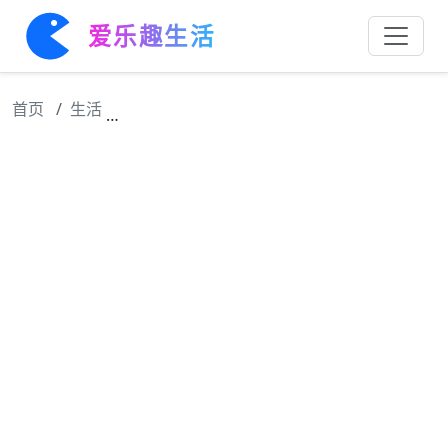
爱乐趣生活
首页
生活
FIRSTx小红书「红镜短剧计划」颁奖礼落幕