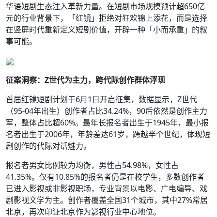
华语短剧生态注入革新力量。在短剧市场规模预计超650亿
元的行业背景下，「红镜」拒绝对狂欢锦上添花，而是选择
在竖屏时代重新定义短剧价值，开辟一种「小而承重」的叙
事可能。
征案洞察：Z世代为主力，跨代际创作群体浮现
首届红镜短剧计划于6月1日开启征集，数据显示，Z世代
（95-04年出生）创作者占比34.24%，90后依然是创作主力
军，整体占比超60%。最年长报名者出生于1945年，最小报
名者出生于2006年，年龄差达61岁，跨越半个世纪，体现短
剧创作的代际对话魅力。
报名者男女比例较为均衡，男性占54.98%，女性占
41.35%。仅有10.85%的报名者仍是在校学生，多数创作者
已进入影视或非影视职场，专业背景以电影、广电编导、戏
剧影视文学为主。创作者覆盖全国31个城市，其中27%常居
北京，再次印证北京作为影视行业中心地位。