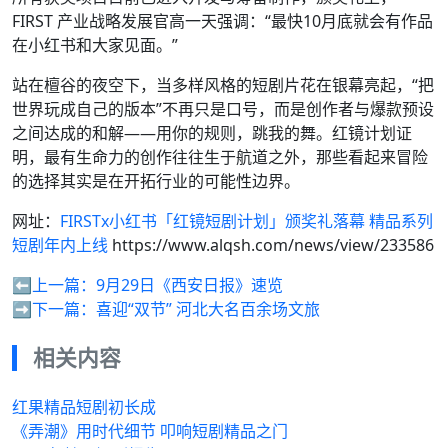
FIRST 产业战略发展官高一天强调：“最快10月底就会有作品
在小红书和大家见面。”
站在檀谷的夜空下，当多样风格的短剧片花在银幕亮起，“把
世界玩成自己的版本”不再只是口号，而是创作者与爆款预设
之间达成的和解——用你的规则，跳我的舞。红镜计划证
明，最有生命力的创作往往生于航道之外，那些看起来冒险
的选择其实是在开拓行业的可能性边界。
网址：
FIRSTx小红书「红镜短剧计划」颁奖礼落幕 精品系列
短剧年内上线
https://www.alqsh.com/news/view/233586
⬅️上一篇：
9月29日《西安日报》速览
➡️下一篇：
喜迎“双节” 河北大名百余场文旅
相关内容
红果精品短剧初长成
《弄潮》用时代细节 叩响短剧精品之门