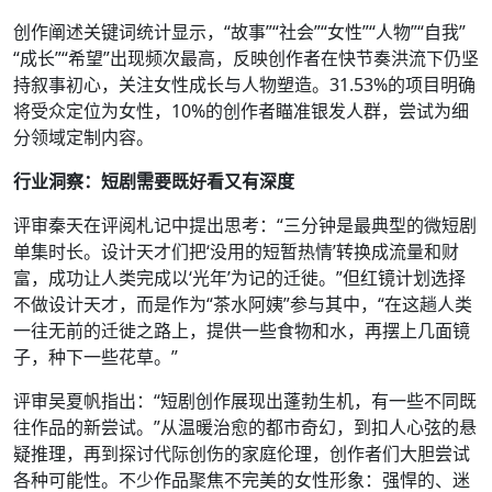
创作阐述关键词统计显示，“故事”“社会”“女性”“人物”“自我”
“成长”“希望”出现频次最高，反映创作者在快节奏洪流下仍坚
持叙事初心，关注女性成长与人物塑造。31.53%的项目明确
将受众定位为女性，10%的创作者瞄准银发人群，尝试为细
分领域定制内容。
行业洞察：短剧需要既好看又有深度
评审秦天在评阅札记中提出思考：“三分钟是最典型的微短剧
单集时长。设计天才们把‘没用的短暂热情’转换成流量和财
富，成功让人类完成以‘光年’为记的迁徙。”但红镜计划选择
不做设计天才，而是作为“茶水阿姨”参与其中，“在这趟人类
一往无前的迁徙之路上，提供一些食物和水，再摆上几面镜
子，种下一些花草。”
评审吴夏帆指出：“短剧创作展现出蓬勃生机，有一些不同既
往作品的新尝试。”从温暖治愈的都市奇幻，到扣人心弦的悬
疑推理，再到探讨代际创伤的家庭伦理，创作者们大胆尝试
各种可能性。不少作品聚焦不完美的女性形象：强悍的、迷