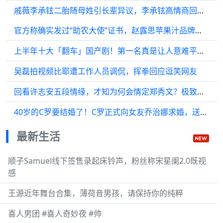
戚薇李承铉二胎随母姓引长辈异议，李承铉高情商回应化解矛盾
官方称确实发过“助农大使”证书，赵露思苹果汁品牌方晒高清证书，此前扫描图公章不清晰遭“假助农”质疑
上半年十大「翻车」国产剧！第一名真是让人意难平！六姊妹 漂白
吴磊拍视频比耶遭工作人员调侃，挥拳回应逗笑网友
回看许志安五段情缘，才知为何会情定郑秀文？极致的爱融化他的心房
40岁的C罗要结婚了！C罗正式向女友乔治娜求婚，送上估值超百万美元的大钻戒
最新生活
顺子Samuel线下签售录起床铃声，粉丝称宋星阑2.0既视
感
王源近年舞台合集，薄荷音男孩，请保持你的纯粹
喜人男团 #喜人奇妙夜 #帅