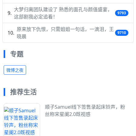
大梦归离团队建设了 熟悉的面孔与颜值盛宴，
9793
这部剧我必定追看！
原来放下仇恨，只需姐姐一句话，一滴泪，王
9710
晓晨
专题
微博之夜
推荐生活
顺子Samuel线下签售录起床铃声，粉
丝称宋星阑2.0既视感