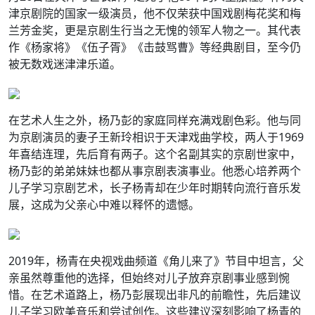
津京剧院的国家一级演员，他不仅荣获中国戏剧梅花奖和梅
兰芳金奖，更是京剧生行当之无愧的领军人物之一。其代表
作《杨家将》《伍子胥》《击鼓骂曹》等经典剧目，至今仍
被无数戏迷津津乐道。
在艺术人生之外，杨乃彭的家庭同样充满戏剧色彩。他与同
为京剧演员的妻子王新玲相识于天津戏曲学校，两人于1969
年喜结连理，先后育有两子。这个名副其实的京剧世家中，
杨乃彭的弟弟妹妹也都从事京剧表演事业。他悉心培养两个
儿子学习京剧艺术，长子杨青却在少年时期转向流行音乐发
展，这成为父亲心中难以释怀的遗憾。
2019年，杨青在央视戏曲频道《角儿来了》节目中坦言，父
亲虽然尊重他的选择，但始终对儿子放弃京剧事业感到惋
惜。在艺术道路上，杨乃彭展现出非凡的前瞻性，先后建议
儿子学习欧美音乐和尝试创作。这些建议深刻影响了杨青的