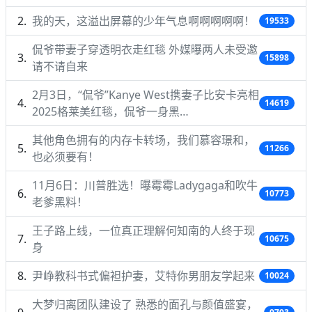
我的天，这溢出屏幕的少年气息啊啊啊啊啊！
19533
侃爷带妻子穿透明衣走红毯 外媒曝两人未受邀
15898
请不请自来
2月3日，“侃爷”Kanye West携妻子比安卡亮相
14619
2025格莱美红毯，侃爷一身黑…
其他角色拥有的内存卡转场，我们慕容璟和，
11266
也必须要有！
11月6日：川普胜选！曝霉霉Ladygaga和吹牛
10773
老爹黑料！
王子路上线，一位真正理解何知南的人终于现
10675
身
尹峥教科书式偏袒护妻，艾特你男朋友学起来
10024
大梦归离团队建设了 熟悉的面孔与颜值盛宴，