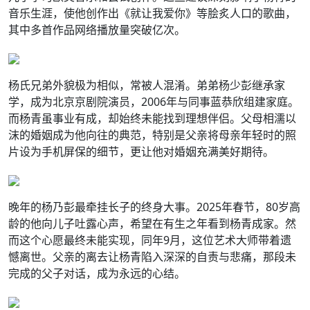
音乐生涯，使他创作出《就让我爱你》等脍炙人口的歌曲，
其中多首作品网络播放量突破亿次。
杨氏兄弟外貌极为相似，常被人混淆。弟弟杨少彭继承家
学，成为北京京剧院演员，2006年与同事蓝恭欣组建家庭。
而杨青虽事业有成，却始终未能找到理想伴侣。父母相濡以
沫的婚姻成为他向往的典范，特别是父亲将母亲年轻时的照
片设为手机屏保的细节，更让他对婚姻充满美好期待。
晚年的杨乃彭最牵挂长子的终身大事。2025年春节，80岁高
龄的他向儿子吐露心声，希望在有生之年看到杨青成家。然
而这个心愿最终未能实现，同年9月，这位艺术大师带着遗
憾离世。父亲的离去让杨青陷入深深的自责与悲痛，那段未
完成的父子对话，成为永远的心结。