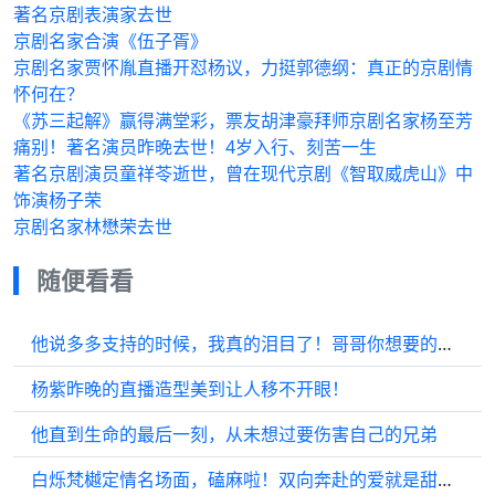
著名京剧表演家去世
京剧名家合演《伍子胥》
京剧名家贾怀胤直播开怼杨议，力挺郭德纲：真正的京剧情
怀何在？
《苏三起解》赢得满堂彩，票友胡津豪拜师京剧名家杨至芳
痛别！著名演员昨晚去世！4岁入行、刻苦一生
著名京剧演员童祥苓逝世，曾在现代京剧《智取威虎山》中
饰演杨子荣
京剧名家林懋荣去世
随便看看
他说多多支持的时候，我真的泪目了！哥哥你想要的一定会如愿以偿！
杨紫昨晚的直播造型美到让人移不开眼！
他直到生命的最后一刻，从未想过要伤害自己的兄弟
白烁梵樾定情名场面，磕麻啦！双向奔赴的爱就是甜！白鹿敖瑞鹏