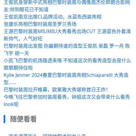
王俊凯身穿新中式亮相巴黎时装周与偶像周杰伦郎朗合影网
友:帅到眼花已不知道
王俊凯南京出席CL品牌活动，水蓝色西装亮相
张康乐亮相巴黎时装周圣罗兰秀场
王源巴黎时装周MIUMIU大秀看秀出场CUT 王源蓝色外套清
新帅气，人气好旺
巴黎时装周出发图 你最期待谁的造型王俊凯 吴磊 罗一舟 陈
飞宇 胡一天
小凯飞巴黎的机场路透来咯 不知道这次的看秀造型会是什么
狠狠期待住啦
Kylie Jenner 2024春夏巴黎时装周亮相Schiaparelli 大秀造
型……
巴黎时装周拉开帷幕，欧莱雅大秀堪称首日王炸！
今晚飞往巴黎参加时装周看秀，钟姐这次又会带来什么看秀
look呢
随便看看