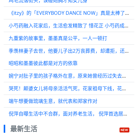
鸡毛流落街头，误碰她胸才知女儿身
《itzy》的「EVERYBODY DANCE NOW」真是太棒了，让人忍不住跟着节奏舞动起来
小芍药融入花家后，生活愈发精致了 惜花芷 小芍药成为花家人后…
九重紫的故事里，墨墨真是公平，一人一顿打
季羡林妻子去世，他要儿子出2万丧葬费，却遭拒，还被断绝父子关系，13年没来往
昭昭和墨墨彼此都是对方的依靠
婉宁对肚子里的孩子格外在意，原来她曾经历过失去孩子的痛楚
哭死！颠婆女儿将母亲活活气死，花家祖母下线，花芷为祖母报仇
端午想要做琉璃生意，就代表和郑家作对
倪萍自曝生活中不合群，面对养老生活， 倪萍首选居家养老
最新生活