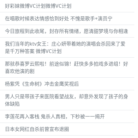
好彩妹微博VC计划微博VC计划
在唱歌时候表达情感恰到好处 不愧是歌手+演员宁
今日旅程到此收尾，封存所有情绪，愿清甜梦境与你相逢
我们当年的ktv女王：庄心妍带着她的演唱会杀回来了爱
是千万种答案 微博VC计划
那就恭喜罗云熙啦！前途似锦！赶快多多拍戏多进组！好
喜欢他演的剧
杨紫凭《生命树》冲击金鹰奖视后
男人只是带孩子来医院看望战友，却意外发现了孩子的身
体缺陷
李莲花再入客栈 鬼杀人真相，下秒被一一揭开
日本女网红自杀前曾宣布退圈