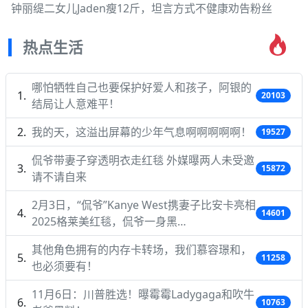
钟丽缇二女儿Jaden瘦12斤，坦言方式不健康劝告粉丝
热点生活
哪怕牺牲自己也要保护好爱人和孩子，阿银的
20103
结局让人意难平！
我的天，这溢出屏幕的少年气息啊啊啊啊啊！
19527
侃爷带妻子穿透明衣走红毯 外媒曝两人未受邀
15872
请不请自来
2月3日，“侃爷”Kanye West携妻子比安卡亮相
14601
2025格莱美红毯，侃爷一身黑…
其他角色拥有的内存卡转场，我们慕容璟和，
11258
也必须要有！
11月6日：川普胜选！曝霉霉Ladygaga和吹牛
10763