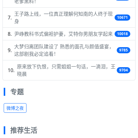
老爹黑料！
王子路上线，一位真正理解何知南的人终于现
10671
身
尹峥教科书式偏袒护妻，艾特你男朋友学起来
10018
大梦归离团队建设了 熟悉的面孔与颜值盛宴，
9785
这部剧我必定追看！
原来放下仇恨，只需姐姐一句话，一滴泪，王
9704
晓晨
专题
微博之夜
推荐生活