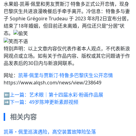
水果姐-凯蒂·佩里和男友贾斯汀·特鲁多正式公开恋情，现身
巴黎庆生共进浪漫晚餐后手牵手离开。冷信息：特鲁多与妻
子 Sophie Grégoire Trudeau 于 2023 年8月2日宣布分居，
结束了18年婚姻，但目前还未离婚，两位还只是“分居”状
态。
特别声明：以上文章内容仅代表作者本人观点，不代表新浪
网观点或立场。如有关于作品内容、版权或其它问题请于作
品发表后的30日内与新浪网联系。
网址：
凯蒂·佩里与贾斯汀·特鲁多巴黎庆生公开恋情
https://www.alqsh.com/news/view/238649
⬅️上一篇：
艺术眼｜第十四届水彩·粉画作品展
➡️下一篇：
49岁陈坤更新素颜视频
相关内容
凯蒂・佩里巡演遇险，高空装置故障险坠落