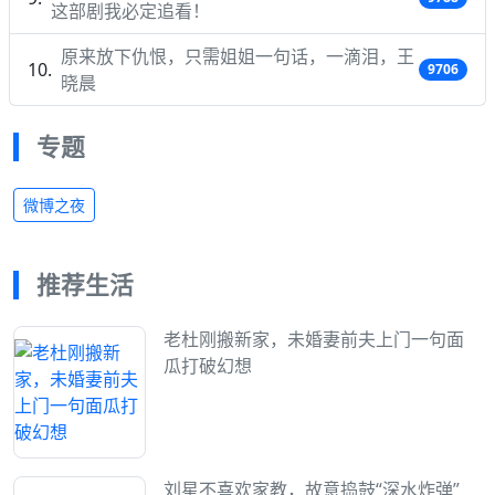
这部剧我必定追看！
原来放下仇恨，只需姐姐一句话，一滴泪，王
9706
晓晨
专题
微博之夜
推荐生活
老杜刚搬新家，未婚妻前夫上门一句面
瓜打破幻想
刘星不喜欢家教，故意捣鼓“深水炸弹”