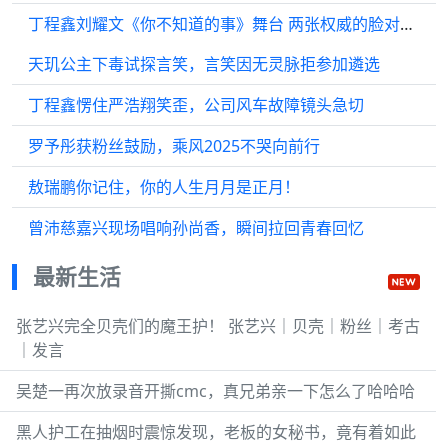
丁程鑫刘耀文《你不知道的事》舞台 两张权威的脸对我眼睛太好了，震撼美味
天玑公主下毒试探言笑，言笑因无灵脉拒参加遴选
丁程鑫愣住严浩翔笑歪，公司风车故障镜头急切
罗予彤获粉丝鼓励，乘风2025不哭向前行
敖瑞鹏你记住，你的人生月月是正月！
曾沛慈嘉兴现场唱响孙尚香，瞬间拉回青春回忆
最新生活
张艺兴完全贝壳们的魔王护！ 张艺兴｜贝壳｜粉丝｜考古
｜发言
吴楚一再次放录音开撕cmc，真兄弟亲一下怎么了哈哈哈
黑人护工在抽烟时震惊发现，老板的女秘书，竟有着如此