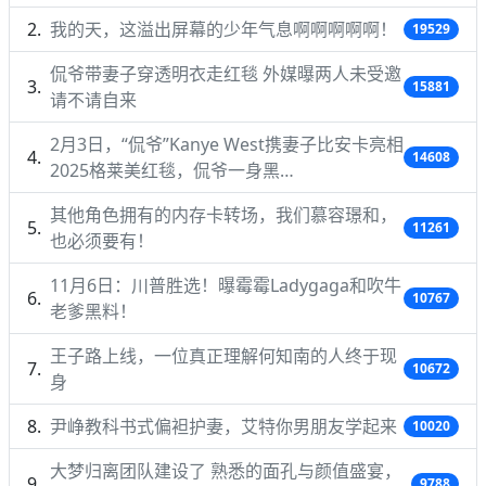
我的天，这溢出屏幕的少年气息啊啊啊啊啊！
19529
侃爷带妻子穿透明衣走红毯 外媒曝两人未受邀
15881
请不请自来
2月3日，“侃爷”Kanye West携妻子比安卡亮相
14608
2025格莱美红毯，侃爷一身黑…
其他角色拥有的内存卡转场，我们慕容璟和，
11261
也必须要有！
11月6日：川普胜选！曝霉霉Ladygaga和吹牛
10767
老爹黑料！
王子路上线，一位真正理解何知南的人终于现
10672
身
尹峥教科书式偏袒护妻，艾特你男朋友学起来
10020
大梦归离团队建设了 熟悉的面孔与颜值盛宴，
9788