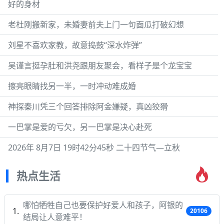
好的身材
老杜刚搬新家，未婚妻前夫上门一句面瓜打破幻想
刘星不喜欢家教，故意捣鼓“深水炸弹”
吴谨言挺孕肚和洪尧跟朋友聚会，看样子是个龙宝宝
擦亮眼睛找另一半，一时冲动难成婚
神探秦川凭三个回答排除阿金嫌疑，真凶狡猾
一巴掌是爱的亏欠，另一巴掌是决心赴死
2026年 8月7日 19时42分45秒 二十四节气—立秋
热点生活
哪怕牺牲自己也要保护好爱人和孩子，阿银的
20106
结局让人意难平！