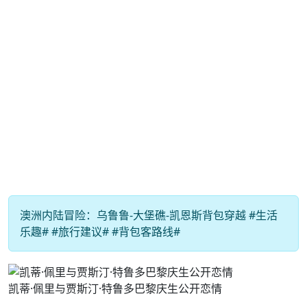
澳洲内陆冒险：乌鲁鲁-大堡礁-凯恩斯背包穿越 #生活
乐趣# #旅行建议# #背包客路线#
凯蒂·佩里与贾斯汀·特鲁多巴黎庆生公开恋情