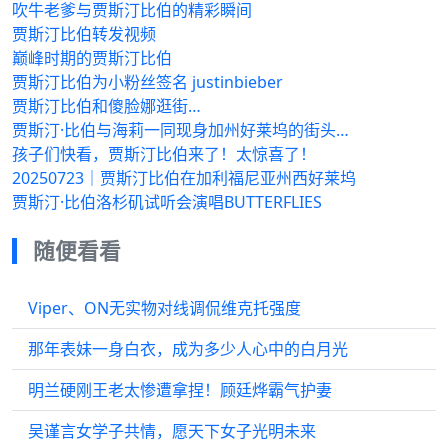
吹牛老爹与贾斯汀比伯的精彩瞬间
贾斯汀比伯转发视频
巅峰时期的贾斯汀比伯
贾斯汀比伯为小粉丝签名 justinbieber
贾斯汀比伯和傻脸娜逛街…
贾斯汀·比伯与海莉一同现身加州好莱坞的街头…
孩子们快看，贾斯汀比伯来了！太惊喜了！
20250723｜贾斯汀比伯在加利福尼亚州西好莱坞
贾斯汀·比伯洛杉矶试听会演唱BUTTERFLIES
随便看看
Viper、ON无实物对线调侃维克托强度
那年表妹一身白衣，成为多少人心中的白月光
明兰硬刚王老太惨遭拿捏！顾廷烨霸气护妻
吴谨言女学子共情，愿天下女子光明未来