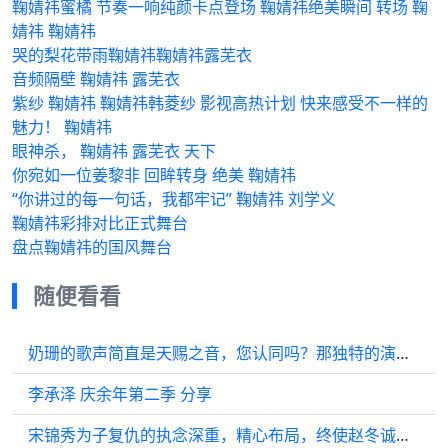
鞠婧祎蜜橘 节奏一响纯颜卡点登场 鞠婧祎绝美瞬间 转场 鞠
婧祎 鞠婧祎
哭的梨花带雨鞠婧祎鞠婧祎露芜衣
音频隔壁 鞠婧祎 露芜衣
紫纱 鞠婧祎 鞠婧祎韩菱纱 影视高热计划 快来感受不一样的
魅力！ 鞠婧祎
眼神杀， 鞠婧祎 露芜衣 天下
你宛如一位姜黎非 回眸转身 绝美 鞠婧祎
“你讲过的每一句话，我都牢记” 鞠婧祎 刘学义
鞠婧祎彩排对比正式舞台
盘点鞠婧祎的国风舞台
随便看看
奶珊的歌声简直是天赐之音，您认同吗？那独特的演唱方式实在令人捧腹
李承泽 庆余年第二季 分享
宋锦秀为子复仇的执念深重，精心布局，终使赵冬诚落入法网，正义得以彰显