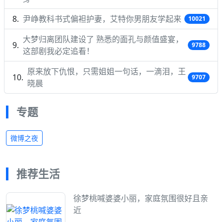
尹峥教科书式偏袒护妻，艾特你男朋友学起来
10021
大梦归离团队建设了 熟悉的面孔与颜值盛宴，
9788
这部剧我必定追看！
原来放下仇恨，只需姐姐一句话，一滴泪，王
9707
晓晨
专题
微博之夜
推荐生活
徐梦桃喊婆婆小丽，家庭氛围很好且亲
近