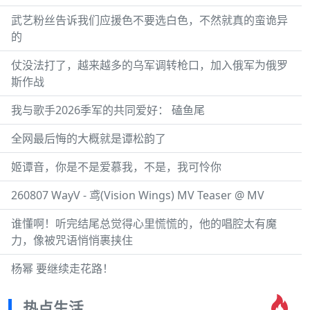
武艺粉丝告诉我们应援色不要选白色，不然就真的蛮诡异
的
仗没法打了，越来越多的乌军调转枪口，加入俄军为俄罗
斯作战
我与歌手2026季军的共同爱好： 磕鱼尾
全网最后悔的大概就是谭松韵了
姬谭音，你是不是爱慕我，不是，我可怜你
260807 WayV - 鸢(Vision Wings) MV Teaser @ MV
谁懂啊！听完结尾总觉得心里慌慌的，他的唱腔太有魔
力，像被咒语悄悄裹挟住
杨幂 要继续走花路！
热点生活