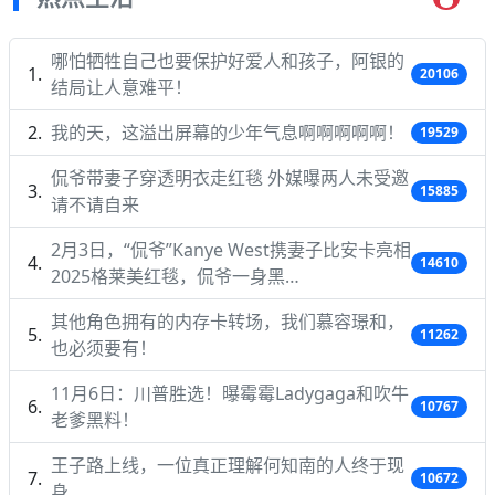
哪怕牺牲自己也要保护好爱人和孩子，阿银的
20106
结局让人意难平！
我的天，这溢出屏幕的少年气息啊啊啊啊啊！
19529
侃爷带妻子穿透明衣走红毯 外媒曝两人未受邀
15885
请不请自来
2月3日，“侃爷”Kanye West携妻子比安卡亮相
14610
2025格莱美红毯，侃爷一身黑…
其他角色拥有的内存卡转场，我们慕容璟和，
11262
也必须要有！
11月6日：川普胜选！曝霉霉Ladygaga和吹牛
10767
老爹黑料！
王子路上线，一位真正理解何知南的人终于现
10672
身