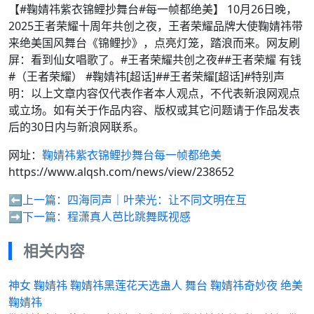
【#鞠婧祎紫衣锦鲤抄舞台#每一帧都绝美】 ​10月26日晚，
2025王者荣耀十周年共创之夜，王者荣耀品牌大使鞠婧祎带
来绝美国风舞台《锦鲤抄》，点亮灯笼，踏浪而来。网友刷
屏：看到仙女唱歌了。#王者荣耀共创之夜##王者荣耀 有钱
#（王者荣耀） #鞠婧祎[超话]##王者荣耀[超话]#特别声
明：以上文章内容仅代表作者本人观点，不代表新浪网观点
或立场。如有关于作品内容、版权或其它问题请于作品发表
后的30日内与新浪网联系。
网址：
鞠婧祎紫衣锦鲤抄舞台每一帧都绝美
https://www.alqsh.com/news/view/238652
⬅️上一篇：
四海同声｜叶荣光：让不同文明在互
➡️下一篇：
程潇真人芭比跳舞既视感
相关内容
神女 鞠婧祎 鞠婧祎黑莲花天选蛊人 舞台 鞠婧祎奇妙夜 绝美
鞠婧祎