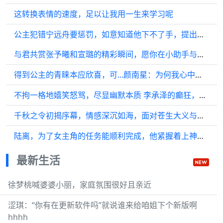
这转换表情的速度，足以让我用一生来学习呢
公主犯错宁远舟要惩罚，如意知道他下不了手，提出她来
与君共赏张予曦和宣璐的精彩瞬间，愿你在小助手与小助手的陪伴下…
得到公主的青睐本应欣喜，可...颜南星：为何我心中这般不是滋味！
不拘一格地嬉笑怒骂，尽显幽默本质 李承泽的癫狂，刘端端的诙谐
千秋之令初揭序幕，情感深沉如海，面对苍生大义与命中挚爱，何去何从…
陆离，为了女主角的任务能顺利完成，他紧握着上神炽热的灵火…
最新生活
徐梦桃喊婆婆小丽，家庭氛围很好且亲近
涩琪：“你有在更新软件吗”就说谁来给咱姐下个新版啊
hhhh