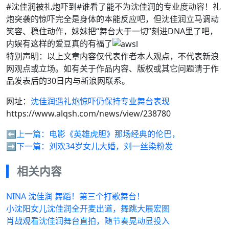
#沈佳润被礼炮吓到#谁看了能不为沈佳润的专业度动容！礼
炮突袭的惊吓完全是身体的本能反应吧，但沈佳润立马调动
笑容、稳住动作，妹妹把“舞台大于一切”刻进DNA里了吧，
内娱有这样的爱豆真的有福了
特别声明：以上文章内容仅代表作者本人观点，不代表新浪
网观点或立场。如有关于作品内容、版权或其它问题请于作
品发表后的30日内与新浪网联系。
网址：
沈佳润遇礼炮惊吓仍保持专业舞台表现
https://www.alqsh.com/news/view/238780
⬅️上一篇：
电影《英雄虎胆》那场经典的伦巴，
➡️下一篇：
刘欢34岁女儿大婚，刘一丝染粉发
相关内容
NINA 沈佳润 舞蹈！第三个打歌舞台！
小沈阳女儿沈佳润全开麦出道，舞跳大展宏图
肖战观看沈佳润舞台直拍，随节奏晃动显投入