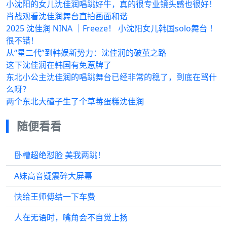
小沈阳的女儿沈佳润唱跳好牛，真的很专业镜头感也很好！
肖战观看沈佳润舞台直拍画面和谐
2025 沈佳润 NINA ｜Freeze！ 小沈阳女儿韩国solo舞台 ！
很不错！
从“星二代”到韩娱新势力：沈佳润的破茧之路
这下沈佳润在韩国有免惹牌了
东北小公主沈佳润的唱跳舞台已经非常的稳了，到底在骂什
么呀？
两个东北大碴子生了个草莓蛋糕沈佳润
随便看看
卧槽超绝怼脸 美我两跳！
A妹高音疑震碎大屏幕
快给王师傅结一下车费
人在无语时，嘴角会不自觉上扬