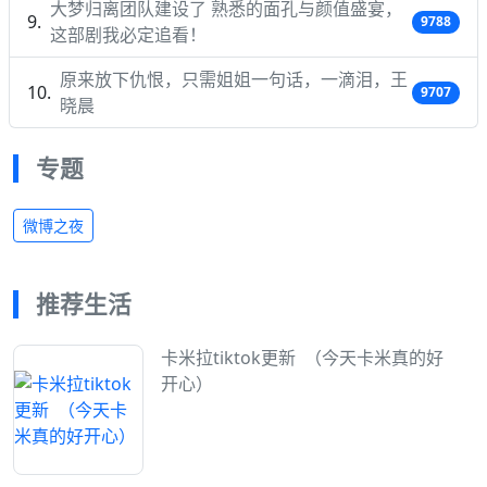
大梦归离团队建设了 熟悉的面孔与颜值盛宴，
9788
这部剧我必定追看！
原来放下仇恨，只需姐姐一句话，一滴泪，王
9707
晓晨
专题
微博之夜
推荐生活
卡米拉tiktok更新 ​​​​ （今天卡米真的好
开心）