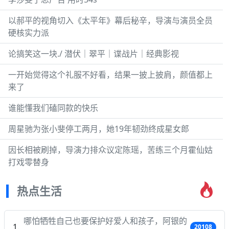
以郝平的视角切入《太平年》幕后秘辛，导演与演员全员
硬核实力派
论搞笑这一块./ 潜伏｜翠平｜谍战片｜经典影视
一开始觉得这个礼服不好看，结果一披上披肩，颜值都上
来了
谁能懂我们磕同款的快乐
周星驰为张小斐停工两月，她19年韧劲终成星女郎
因长相被刷掉，导演力排众议定陈瑶，苦练三个月霍仙姑
打戏零替身
热点生活
哪怕牺牲自己也要保护好爱人和孩子，阿银的
20108