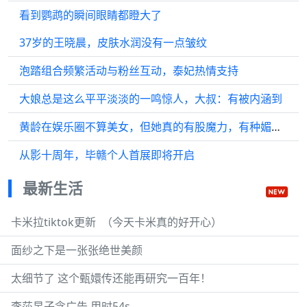
看到鹦鹉的瞬间眼睛都瞪大了
37岁的王晓晨，皮肤水润没有一点皱纹
泡踏组合频繁活动与粉丝互动，泰妃热情支持
大娘总是这么平平淡淡的一鸣惊人，大叔：有被内涵到
黄龄在娱乐圈不算美女，但她真的有股魔力，有种媚到骨子里的感觉
从影十周年，毕赣个人首展即将开启
最新生活
卡米拉tiktok更新 ​​​​ （今天卡米真的好开心）
面纱之下是一张张绝世美颜
太细节了 这个甄嬛传还能再研究一百年！
李莎旻子念广告 用时54s