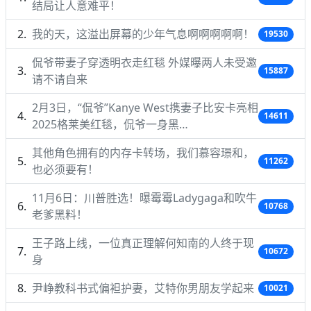
结局让人意难平！
我的天，这溢出屏幕的少年气息啊啊啊啊啊！
19530
侃爷带妻子穿透明衣走红毯 外媒曝两人未受邀
15887
请不请自来
2月3日，“侃爷”Kanye West携妻子比安卡亮相
14611
2025格莱美红毯，侃爷一身黑…
其他角色拥有的内存卡转场，我们慕容璟和，
11262
也必须要有！
11月6日：川普胜选！曝霉霉Ladygaga和吹牛
10768
老爹黑料！
王子路上线，一位真正理解何知南的人终于现
10672
身
尹峥教科书式偏袒护妻，艾特你男朋友学起来
10021