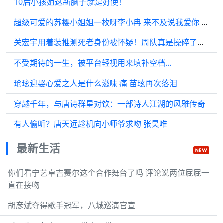
10后小孩姐这新脑子就是好使！
超级可爱的苏樱小姐姐一枚呀李小冉 来不及说我爱你 苏樱
关宏宇用着装推测死者身份被怀疑！周队真是操碎了心！
不受期待的一生，被平台轻视用来填补空档…
玱玹迎娶心爱之人是什么滋味 痛 苗玹再次落泪
穿越千年，与唐诗群星对饮：一部诗人江湖的风雅传奇
有人偷听？唐天远趁机向小师爷求吻 张昊唯
最新生活
你们看宁艺卓吉赛尔这个合作舞台了吗 评论说两位屁屁一
直在接吻
胡彦斌夺得歌手冠军，八城巡演官宣