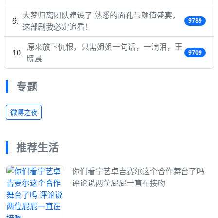
大梦归离团队建设了 熟悉的面孔与颜值盛宴，
9789
这部剧我必定追看！
原来放下仇恨，只需姐姐一句话，一滴泪，王
9709
晓晨
专题
微博之夜
推荐生活
你们看宁艺卓吉赛尔这个合作舞台了吗
评论说两位屁屁一直在接吻