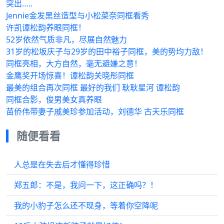
突出…..
Jennie金发黑丝造型与小松菜奈同框看秀
许凯谭松韵养眼同框！
52岁依然气质非凡，尽展自然魅力
31岁的松坂庆子与29岁的田中裕子同框，美的势均力敌！
同框亮相，大方自然，毫无避嫌之意！
金鹰奖开场惊喜！谭松韵关晓彤同框
最美的组合再次同框 最好的我们 耿耿星河 谭松韵
同框合影，俊男美女真养眼
苗侨伟带妻子戚美珍参加活动，刘德华 古天乐同框
随便看看
人总是在失去后才懂得珍惜
郑五郎：不是，我问一下，这正确吗？！
我的小豹子怎么还不现身，等着你空降呢