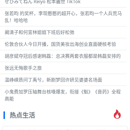
ぜひみてねん Reiyo 松本麗世 TikTok
张若昀 的奖杯，李现憨憨的超开心，张若昀一个人兵荒马
乱！哈哈哈
阚清子和何宣林姐姐下班后好松弛
伦敦合伙人今日开播，国货美妆出海创业直面硬核考验
胡彦斌夺冠后感谢韩磊：总决赛两套衣服都是韩磊安排的
张远无悔歌手之旅
温峥嵘质问丁禹兮，新剧梦回许妍见婆婆名场面
小鬼费加罗压轴舞台核嗓爆发，衔接《魁》《音药》全程
高能
热点生活