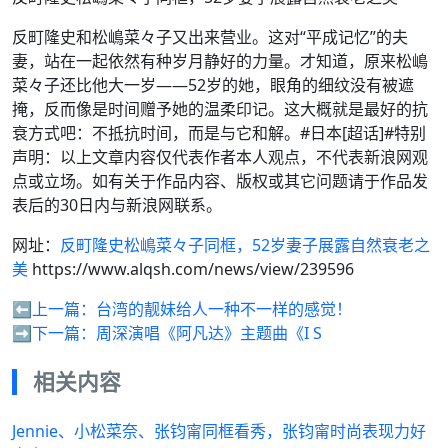
反町隆史和松嶋菜々子又出来营业。这对“平成记忆”的夫
妻，站在一起依然有种岁月静好的力量。才知道，原来松嶋
菜々子还比他大一岁——52岁的她，眼角的细纹没有被遮
掩，反而像是时间赠予她的温柔印记。这大概就是最好的抗
衰方式吧：不抵抗时间，而是与它和解。#日本[超话]#特别
声明：以上文章内容仅代表作者本人观点，不代表新浪网观
点或立场。如有关于作品内容、版权或其它问题请于作品发
表后的30日内与新浪网联系。
网址：
反町隆史松嶋菜々子同框，52岁妻子展露自然衰老之
美
https://www.alqsh.com/news/view/239596
⬅️上一篇：
台湾的靓妹给人一种不一样的感觉！
➡️下一篇：
周深演唱《阿凡达》主题曲《I S
相关内容
Jennie、小松菜奈、张钧甯同框看秀，张钧甯时尚表现力好