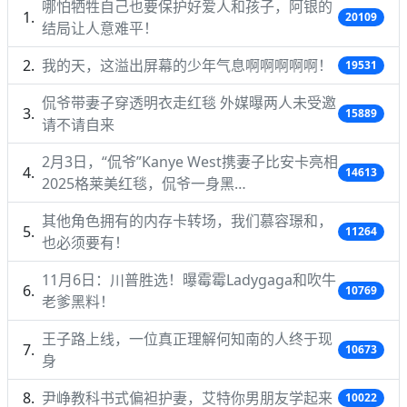
哪怕牺牲自己也要保护好爱人和孩子，阿银的
20109
结局让人意难平！
我的天，这溢出屏幕的少年气息啊啊啊啊啊！
19531
侃爷带妻子穿透明衣走红毯 外媒曝两人未受邀
15889
请不请自来
2月3日，“侃爷”Kanye West携妻子比安卡亮相
14613
2025格莱美红毯，侃爷一身黑…
其他角色拥有的内存卡转场，我们慕容璟和，
11264
也必须要有！
11月6日：川普胜选！曝霉霉Ladygaga和吹牛
10769
老爹黑料！
王子路上线，一位真正理解何知南的人终于现
10673
身
尹峥教科书式偏袒护妻，艾特你男朋友学起来
10022