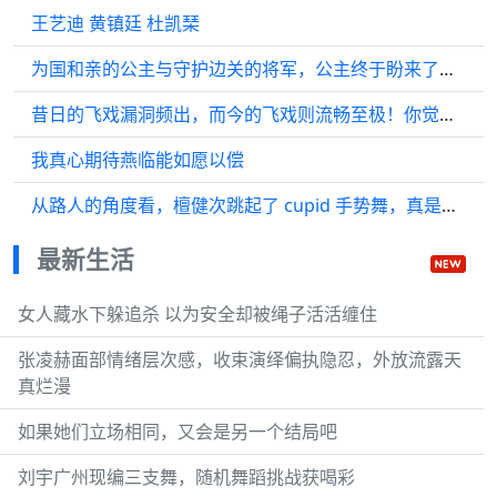
王艺迪 黄镇廷 杜凯琹
为国和亲的公主与守护边关的将军，公主终于盼来了她心仪、纵横沙场的将军燕临前来救援，燕临，战事结束后便迎娶公主吧…
昔日的飞戏漏洞频出，而今的飞戏则流畅至极！你觉得哪个更吸引人呢？
我真心期待燕临能如愿以偿
从路人的角度看，檀健次跳起了 cupid 手势舞，真是魅力四射！
最新生活
女人藏水下躲追杀 以为安全却被绳子活活缠住
张凌赫面部情绪层次感，收束演绎偏执隐忍，外放流露天
真烂漫
如果她们立场相同，又会是另一个结局吧
刘宇广州现编三支舞，随机舞蹈挑战获喝彩