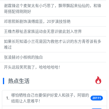
谢霆锋这个麦架太有小巧思了，飘带飘起来仙仙的，和锋
哥搭配得刚刚好
邓恩熙新剧饰演傅庭芸，20岁演技惊艳
王橹杰穆祉丞家族运动会无意识彼此划入世界
如果长珩知道小兰花是因为救他才认识的东方青苍该有多
难过
张凌赫对小核桃的独白
开头这段笑死我了，哈哈哈哈哈！
热点生活
哪怕牺牲自己也要保护好爱人和孩子，阿银的
20111
结局让人意难平！