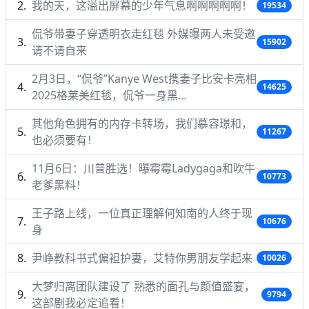
我的天，这溢出屏幕的少年气息啊啊啊啊啊！
19534
侃爷带妻子穿透明衣走红毯 外媒曝两人未受邀
15902
请不请自来
2月3日，“侃爷”Kanye West携妻子比安卡亮相
14625
2025格莱美红毯，侃爷一身黑…
其他角色拥有的内存卡转场，我们慕容璟和，
11267
也必须要有！
11月6日：川普胜选！曝霉霉Ladygaga和吹牛
10773
老爹黑料！
王子路上线，一位真正理解何知南的人终于现
10676
身
尹峥教科书式偏袒护妻，艾特你男朋友学起来
10026
大梦归离团队建设了 熟悉的面孔与颜值盛宴，
9794
这部剧我必定追看！