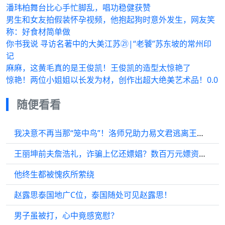
潘玮柏舞台比心手忙脚乱，唱功稳健获赞
男生和女友拍假装怀孕视频，他抱起狗时意外发生，网友笑
称：好食材简单做
你书我说 寻访名著中的大美江苏㉑|“老饕”苏东坡的常州印
记
麻麻，这黄毛真的是王俊凯！王俊凯的造型太惊艳了
惊艳！两位小姐姐以长发为材，创作出超大绝美艺术品！0.0
随便看看
我决意不再当那“笼中鸟”！洛师兄助力易文君逃离王府，终于与叶鼎之重逢！
王丽坤前夫詹浩礼，诈骗上亿还嫖娼？数百万元嫖资，惊呆网友！
他终生都被愧疚所萦绕
赵露思泰国地广C位，泰国随处可见赵露思！
男子虽被打，心中竟感宽慰？