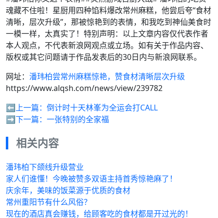
魂藏不住啦！星厨用四种馅料爆改常州麻糕，他尝后夸“食材
清晰，层次升级”，那被惊艳到的表情，和我吃到神仙美食时
一模一样，太真实了！特别声明：以上文章内容仅代表作者
本人观点，不代表新浪网观点或立场。如有关于作品内容、
版权或其它问题请于作品发表后的30日内与新浪网联系。
网址：
潘玮柏尝常州麻糕惊艳，赞食材清晰层次升级
https://www.alqsh.com/news/view/239782
⬅️上一篇：
倒计时十天林峯为全运会打CALL
➡️下一篇：
一张特别的全家福
相关内容
潘玮柏下颌线升级营业
家人们谁懂！今晚被赞多双语主持首秀惊艳麻了！
庆余年，美味的饭菜源于优质的食材
常州重阳节有什么风俗？
现在的酒店真会赚钱，给顾客吃的食材都是开过光的！