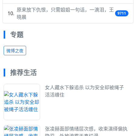
原来放下仇恨，只需姐姐一句话，一滴泪，王
9711
晓晨
专题
微博之夜
推荐生活
女人藏水下躲追杀 以为安全却被绳子
活活缠住
张凌赫面部情绪层次感，收束演绎偏执
隐忍，外放流露天真烂漫