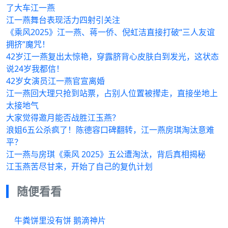
了大车江一燕
江一燕舞台表现活力四射引关注
《乘风2025》江一燕、蒋一侨、倪虹洁直接打破“三人友谊
拥挤”魔咒！
42岁江一燕复出太惊艳，穿露脐背心皮肤白到发光，这状态
说24岁我都信！
42岁女演员江一燕官宣离婚
江一燕回大理只抢到站票，占别人位置被撵走，直接坐地上
太接地气
大家觉得邀月能否战胜江玉燕？
浪姐6五公杀疯了！陈德容口碑翻转，江一燕房琪淘汰意难
平？
江一燕与房琪《乘风 2025》五公遭淘汰，背后真相揭秘
江玉燕苦尽甘来，开始了自己的复仇计划
随便看看
牛粪饼里没有饼 鹅滴神片