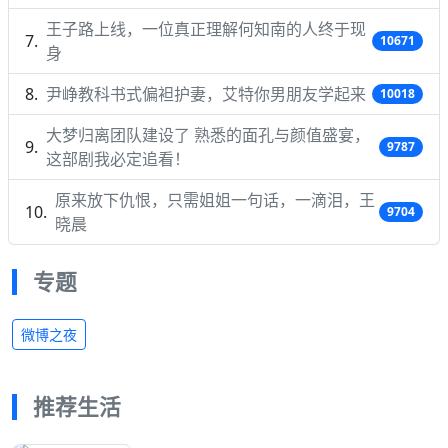
王子路上线，一位真正理解何知南的人终于现
10671
身
尹峥教科书式偏袒护妻，艾特你男朋友学起来
10018
大梦归离团队建设了 熟悉的面孔与颜值盛宴，
9787
这部剧我必定追看！
原来放下仇恨，只需姐姐一句话，一滴泪，王
9704
晓晨
专题
微博之夜
推荐生活