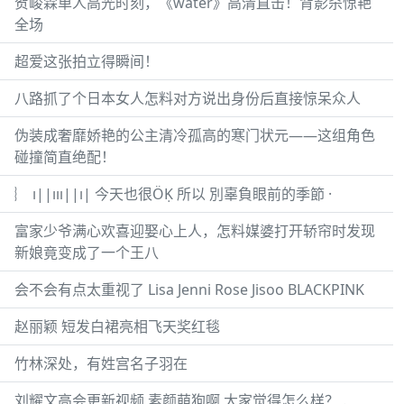
贺峻霖单人高光时刻，《water》高清直击！背影杀惊艳
全场
超爱这张拍立得瞬间！
八路抓了个日本女人怎料对方说出身份后直接惊呆众人
伪装成奢靡娇艳的公主清冷孤高的寒门状元——这组角色
碰撞简直绝配！
︴ ı||ııı||ı| 今天也很ÖḲ 所以 別辜負眼前的季節 ·
富家少爷满心欢喜迎娶心上人，怎料媒婆打开轿帘时发现
新娘竟变成了一个王八
会不会有点太重视了 Lisa Jenni Rose Jisoo BLACKPINK
赵丽颖 短发白裙亮相飞天奖红毯
竹林深处，有姓宫名子羽在
刘耀文高会更新视频 素颜萌狗啊 大家觉得怎么样？ .