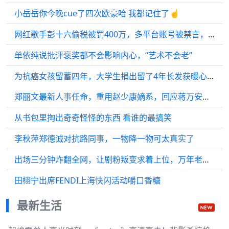
小岳岳你今晚cue了四次欧豪哈 我都记住了☝️
网红歌手彭十六偷税被罚400万，多平台账号被禁言，事业彻底凉凉
单依纯说批评褒奖都不会影响内心，“艺术不会老”
为抗癌女孩留蓄四年，大学生捐出留了4年长发获暖心礼物
郑丽文最新人事任命，重用赵少康嫡系，回应蒋万安我是台湾人
从书包里掏出奇奇怪怪的东西 看谁的最搞笑
李秋萍郑德诚对抗路同事，一物降一物可太真实了
出场三分钟炸翻全网，让剧粉叛变求着上位，万年老二代旭要升咖的节奏
田栩宁出席FENDI上海快闪活动嚼口香糖
最新生活