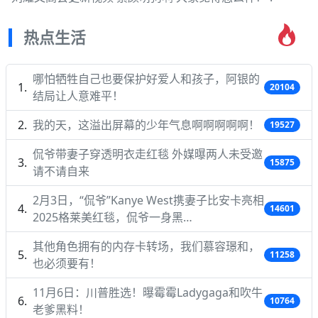
热点生活
哪怕牺牲自己也要保护好爱人和孩子，阿银的
20104
结局让人意难平！
我的天，这溢出屏幕的少年气息啊啊啊啊啊！
19527
侃爷带妻子穿透明衣走红毯 外媒曝两人未受邀
15875
请不请自来
2月3日，“侃爷”Kanye West携妻子比安卡亮相
14601
2025格莱美红毯，侃爷一身黑…
其他角色拥有的内存卡转场，我们慕容璟和，
11258
也必须要有！
11月6日：川普胜选！曝霉霉Ladygaga和吹牛
10764
老爹黑料！