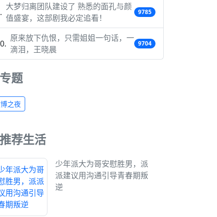
大梦归离团队建设了 熟悉的面孔与颜
9785
值盛宴，这部剧我必定追看！
原来放下仇恨，只需姐姐一句话，一
9704
滴泪，王晓晨
专题
微博之夜
推荐生活
少年派大为哥安慰胜男，派
派建议用沟通引导青春期叛
逆