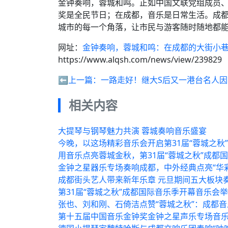
金钟奏响，蓉城和鸣。正如中国文联党组成员
奖是全民节日；在成都，音乐是日常生活。成都
城市的每一个角落，让市民与游客随时随地都
网址：
金钟奏响，蓉城和鸣：在成都的大街小
https://www.alqsh.com/news/view/239829
⬅️上一篇：
一路走好！继大S后又一港台名人因
相关内容
大提琴与钢琴魅力共演 蓉城奏响音乐盛宴
今晚，以这场精彩音乐会开启第31届“蓉城之秋
用音乐点亮蓉城金秋，第31届“蓉城之秋”成都
金钟之星器乐专场奏响成都，中外经典点亮“华
成都街头艺人带来新年乐章 元旦期间五大板块
第31届“蓉城之秋”成都国际音乐季开幕音乐会
张也、刘和刚、石倚洁点赞“蓉城之秋”：成都
第十五届中国音乐金钟奖金钟之星声乐专场音