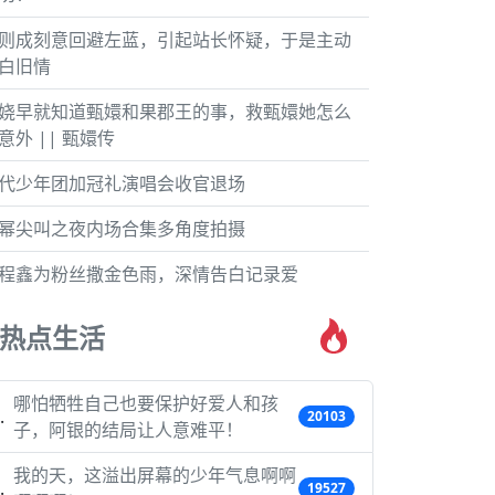
则成刻意回避左蓝，引起站长怀疑，于是主动
白旧情
娆早就知道甄嬛和果郡王的事，救甄嬛她怎么
意外 || 甄嬛传
代少年团加冠礼演唱会收官退场
幂尖叫之夜内场合集多角度拍摄
程鑫为粉丝撒金色雨，深情告白记录爱
热点生活
哪怕牺牲自己也要保护好爱人和孩
20103
子，阿银的结局让人意难平！
我的天，这溢出屏幕的少年气息啊啊
19527