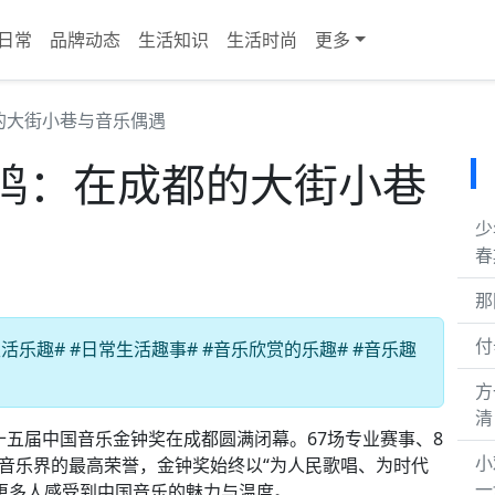
日常
品牌动态
生活知识
生活时尚
更多
的大街小巷与音乐偶遇
鸣：在成都的大街小巷
少
春
那
付
乐趣# #日常生活趣事# #音乐欣赏的乐趣# #音乐趣
方
清
十五届中国音乐金钟奖在成都圆满闭幕。67场专业赛事、8
小
国音乐界的最高荣誉，金钟奖始终以“为人民歌唱、为时代
一
更多人感受到中国音乐的魅力与温度。