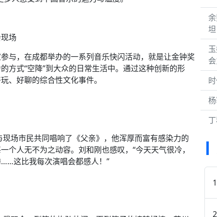
余
坦
会现场
玉
家参与，在成都举办的一系列音乐快闪活动，就是让金钟奖
会
的方式“空降”到大众的日常生活中。通过这种创新的形
好玩、好聊的综合性文化事件。
时
杨
丁
身与现场市民共同唱响了《父亲》，他浑厚而富有感染力的
一个人无不为之动容。刘和刚也感叹，“今天天气很冷，
……这比我每次演唱会都感人！”