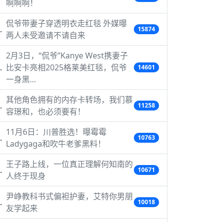
啊啊啊！
侃爷带妻子穿透明衣走红毯 外媒曝
15874
两人未受邀请不请自来
2月3日，“侃爷”Kanye West携妻子
比安卡亮相2025格莱美红毯，侃爷
14601
一身黑…
其他角色拥有的内存卡转场，我们慕
11258
容璟和，也必须要有！
11月6日：川普胜选！曝霉霉
10763
Ladygaga和吹牛老爹黑料！
王子路上线，一位真正理解何知南的
10671
人终于现身
尹峥教科书式偏袒护妻，艾特你男朋
10018
友学起来