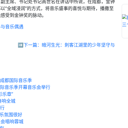
、副主席、书记处书记高世名在讲话中所说，在成都，金钟
以“全域浸润”的方式，将音乐盛事的喜悦与期待，播撒至
能感受到金钟奖的脉动。
巷与音乐偶遇
➡️下一篇：
暗河生光：刺客江湖里的少年坚守与
”成都国际音乐季
国际音乐季开幕音乐会举行
彩乐章”
奏响全城
举行
音乐氛围很好
乐会唱响蓉城