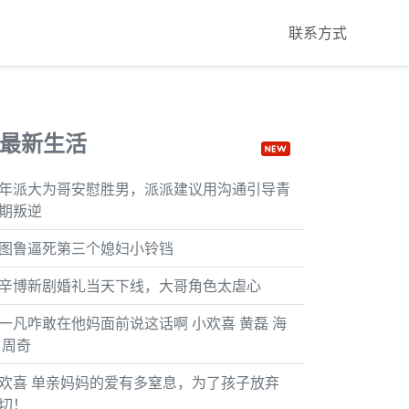
联系方式
最新生活
年派大为哥安慰胜男，派派建议用沟通引导青
期叛逆
图鲁逼死第三个媳妇小铃铛
辛博新剧婚礼当天下线，大哥角色太虐心
一凡咋敢在他妈面前说这话啊 小欢喜 黄磊 海
 周奇
欢喜 单亲妈妈的爱有多窒息，为了孩子放弃
切！