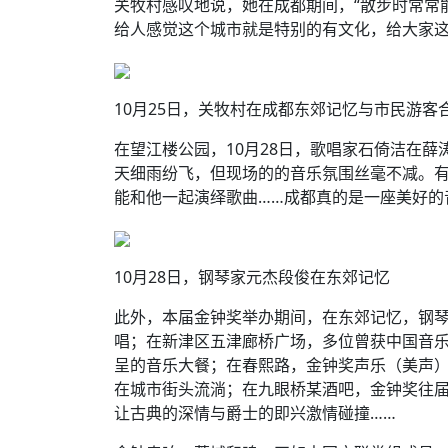
关牧村感叹地说，她在成都期间，“散步时常常
给人感觉这个城市就是特别的有文化，给大家这
10月25日，关牧村在成都东郊记忆与市民游客
在望江楼公园，10月28日，歌唱家石倚洁在
天细雨纷飞，但现场的的音乐氛围丝毫不减。有
能和他一起演绎歌曲……成都真的是一座美好的
10月28日，钢琴家元杰段俊在东郊记忆
此外，本届金钟奖举办期间，在东郊记忆，钢
唱；在新津区五津廊桥广场，多位曾获中国音
呈的音乐大餐；在春熙路，金钟奖声乐（美声
在城市街头流淌；在九眼桥某酒吧，金钟奖往
让古典的深情与爵士的即兴激情碰撞……