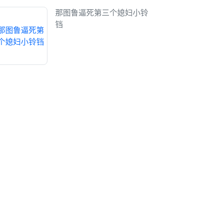
那图鲁逼死第三个媳妇小铃
铛