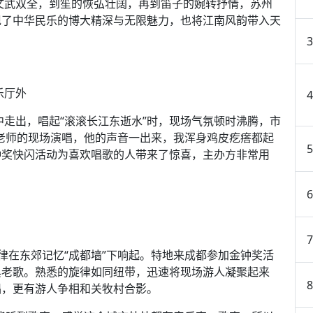
的文武双全，到笙的恢弘壮阔，再到笛子的婉转抒情，苏州
现了中华民乐的博大精深与无限魅力，也将江南风韵带入天
乐厅外
中走出，唱起“滚滚长江东逝水”时，现场气氛顿时沸腾，市
老师的现场演唱，他的声音一出来，我浑身鸡皮疙瘩都起
钟奖快闪活动为喜欢唱歌的人带来了惊喜，主办方非常用
旋律在东郊记忆“成都墙”下响起。特地来成都参加金钟奖活
典老歌。熟悉的旋律如同纽带，迅速将现场游人凝聚起来
唱，更有游人争相和关牧村合影。