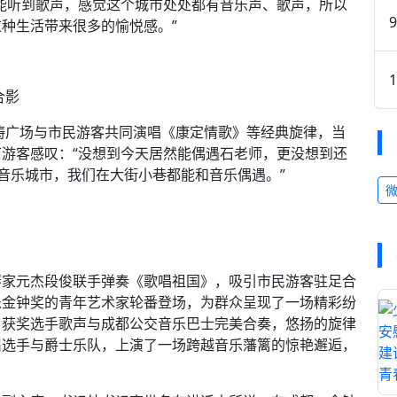
能听到歌声，感觉这个城市处处都有音乐声、歌声，所以
种生活带来很多的愉悦感。”
合影
薛涛广场与市民游客共同演唱《康定情歌》等经典旋律，当
游客感叹：“没想到今天居然能偶遇石老师，更没想到还
音乐城市，我们在大街小巷都能和音乐偶遇。”
琴家元杰段俊联手弹奏《歌唱祖国》，吸引市民游客驻足合
乐金钟奖的青年艺术家轮番登场，为群众呈现了一场精彩纷
）获奖选手歌声与成都公交音乐巴士完美合奏，悠扬的旋律
届选手与爵士乐队，上演了一场跨越音乐藩篱的惊艳邂逅，