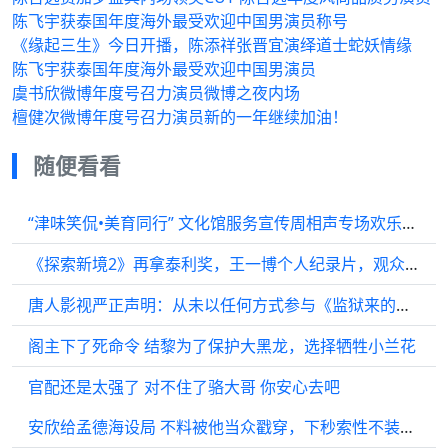
陈飞宇获泰国年度海外最受欢迎中国男演员称号
《缘起三生》今日开播，陈添祥张晋宜演绎道士蛇妖情缘
陈飞宇获泰国年度海外最受欢迎中国男演员
虞书欣微博年度号召力演员微博之夜内场
檀健次微博年度号召力演员新的一年继续加油！
随便看看
“津味笑侃•美育同行” 文化馆服务宣传周相声专场欢乐开演
《探索新境2》再拿泰利奖，王一博个人纪录片，观众评分高达9.9
唐人影视严正声明：从未以任何方式参与《监狱来的妈妈》投资、制作、宣发等事务
阁主下了死命令 结黎为了保护大黑龙，选择牺牲小兰花
官配还是太强了 对不住了骆大哥 你安心去吧
安欣给孟德海设局 不料被他当众戳穿，下秒索性不装了！