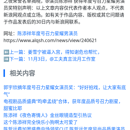
之夜荣誉名单揭晓，@演员陈添祥 获得年度号召力星耀男演
员奖特别声明：以上文章内容仅代表作者本人观点，不代表
新浪网观点或立场。如有关于作品内容、版权或其它问题请
于作品发表后的30日内与新浪网联系。
网址：
陈添祥年度号召力星耀男演员
https://www.alqsh.com/news/view/240621
⬅️上一篇：
姜雪宁被逼入宫，得知谢危也帮忙，
➡️下一篇：
11月3日，@工夫真言沈月工作室
相关内容
郭宇欣摘年度号召力星耀女演员奖：“好好拍戏，让大家有底
气”
电视剧品质盛典“昀牵孟绕”合体，获年度品质号召力剧星，
甜蜜比耶
陈添祥《夜色寄情人》金丝眼镜造型引热议
这个陈添祥完全快乐小狗啊太可爱了
陈哲远费加罗盛典内场领奖CUT 陈哲远年度风尚品质男演员