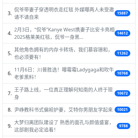
侃爷带妻子穿透明衣走红毯 外媒曝两人未受邀
15887
请不请自来
2月3日，“侃爷”Kanye West携妻子比安卡亮相
14612
2025格莱美红毯，侃爷一身黑…
其他角色拥有的内存卡转场，我们慕容璟和，
11262
也必须要有！
11月6日：川普胜选！曝霉霉Ladygaga和吹牛
10768
老爹黑料！
王子路上线，一位真正理解何知南的人终于现
10672
身
尹峥教科书式偏袒护妻，艾特你男朋友学起来
10021
大梦归离团队建设了 熟悉的面孔与颜值盛宴，
9788
这部剧我必定追看！