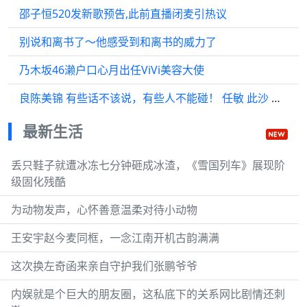
邵子恒520发新歌预告,此前直播闭麦引热议
别说和离书了～他感受到和离书的威力了
乃木坂46濑户口心月出任ViVi美容大使
良陈美锦 有些话不该说，有些人不能碰！ 任敏 此沙 左叶
最新生活
丢只鞋子就遭冰冻七分钟砸成冰渣，《雪国列车》展现阶
级固化残酷
为动物发声，心怀善意温柔对待小动物
王安宇赵今麦同框，一念江南开机古韵满满
这次换左奇函来亲自守护我们张鹏爷爷
内娱就是个巨大的朋友圈，这私底下的关系网比剧情还刺