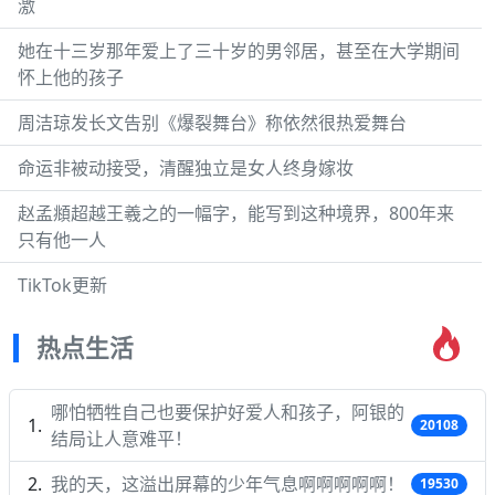
激
她在十三岁那年爱上了三十岁的男邻居，甚至在大学期间
怀上他的孩子
周洁琼发长文告别《爆裂舞台》称依然很热爱舞台
命运非被动接受，清醒独立是女人终身嫁妆
赵孟頫超越王羲之的一幅字，能写到这种境界，800年来
只有他一人
TikTok更新
热点生活
哪怕牺牲自己也要保护好爱人和孩子，阿银的
20108
结局让人意难平！
我的天，这溢出屏幕的少年气息啊啊啊啊啊！
19530