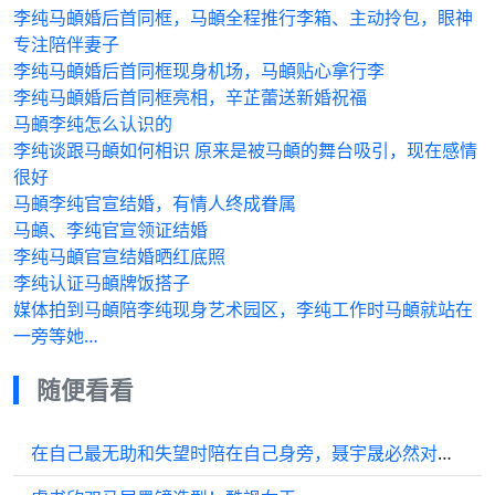
李纯马頔婚后首同框，马頔全程推行李箱、主动拎包，眼神
专注陪伴妻子
李纯马頔婚后首同框现身机场，马頔贴心拿行李
李纯马頔婚后首同框亮相，辛芷蕾送新婚祝福
马頔李纯怎么认识的
李纯谈跟马頔如何相识 原来是被马頔的舞台吸引，现在感情
很好
马頔李纯官宣结婚，有情人终成眷属
马頔、李纯官宣领证结婚
李纯马頔官宣结婚晒红底照
李纯认证马頔牌饭搭子
媒体拍到马頔陪李纯现身艺术园区，李纯工作时马頔就站在
一旁等她…
随便看看
在自己最无助和失望时陪在自己身旁，聂宇晟必然对谈静死心塌地