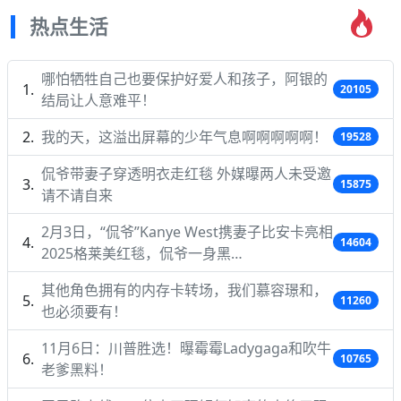
热点生活
哪怕牺牲自己也要保护好爱人和孩子，阿银的
20105
结局让人意难平！
我的天，这溢出屏幕的少年气息啊啊啊啊啊！
19528
侃爷带妻子穿透明衣走红毯 外媒曝两人未受邀
15875
请不请自来
2月3日，“侃爷”Kanye West携妻子比安卡亮相
14604
2025格莱美红毯，侃爷一身黑…
其他角色拥有的内存卡转场，我们慕容璟和，
11260
也必须要有！
11月6日：川普胜选！曝霉霉Ladygaga和吹牛
10765
老爹黑料！