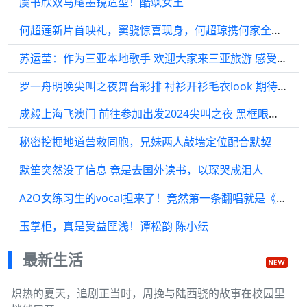
虞书欣双马尾墨镜造型！酷飒女王
何超莲新片首映礼，窦骁惊喜现身，何超琼携何家全员到场支持
苏运莹：作为三亚本地歌手 欢迎大家来三亚旅游 感受阳光沙滩
罗一舟明晚尖叫之夜舞台彩排 衬衫开衫毛衣look 期待直播！
成毅上海飞澳门 前往参加出发2024尖叫之夜 黑框眼镜+米色套装好帅！期待明天
秘密挖掘地道营救同胞，兄妹两人敲墙定位配合默契
默笙突然没了信息 竟是去国外读书，以琛哭成泪人
A2O女练习生的vocal担来了！竟然第一条翻唱就是《MELODY》！
玉掌柜，真是受益匪浅！谭松韵 陈小纭
最新生活
炽热的夏天，追剧正当时，周挽与陆西骁的故事在校园里