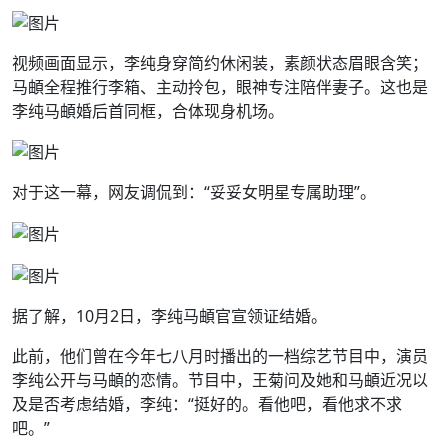
视频画面显示，李纯身穿简约休闲装，素颜状态眉眼含笑；
马頔全程推行李箱、主动拎包，眼神专注陪伴妻子。这也是
李纯马頔婚后首同框，合体现身机场。
对于这一幕，网友调侃到：“妥妥女明星专属助理”。
据了解，10月2日，李纯马頔官宣领证结婚。
此前，他们曾在今年七八月时播出的一档综艺节目中，演员
李纯公开与马頔的恋情。节目中，王菊问及她和马頔近况以
及是否考虑结婚，李纯：“挺好的。看他吧，看他求不求
吧。”