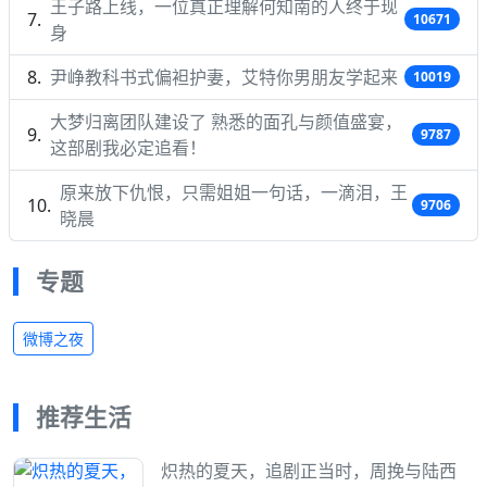
王子路上线，一位真正理解何知南的人终于现
10671
身
尹峥教科书式偏袒护妻，艾特你男朋友学起来
10019
大梦归离团队建设了 熟悉的面孔与颜值盛宴，
9787
这部剧我必定追看！
原来放下仇恨，只需姐姐一句话，一滴泪，王
9706
晓晨
专题
微博之夜
推荐生活
炽热的夏天，追剧正当时，周挽与陆西