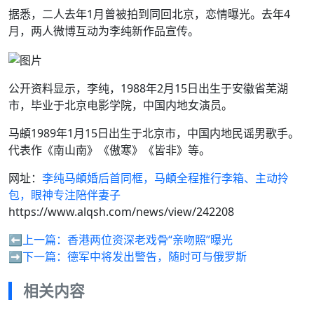
据悉，二人去年1月曾被拍到同回北京，恋情曝光。去年4
月，两人微博互动为李纯新作品宣传。
公开资料显示，李纯，1988年2月15日出生于安徽省芜湖
市，毕业于北京电影学院，中国内地女演员。
马頔1989年1月15日出生于北京市，中国内地民谣男歌手。
代表作《南山南》《傲寒》《皆非》等。
网址：
李纯马頔婚后首同框，马頔全程推行李箱、主动拎
包，眼神专注陪伴妻子
https://www.alqsh.com/news/view/242208
⬅️上一篇：
香港两位资深老戏骨“亲吻照”曝光
➡️下一篇：
德军中将发出警告，随时可与俄罗斯
相关内容