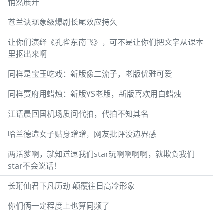
悄然展开
苍兰诀现象级爆剧长尾效应持久
让你们演绎《孔雀东南飞》，可不是让你们把文字从课本
里抠出来啊
同样是宝玉吃戏：新版像二流子，老版优雅可爱
同样贾府用蜡烛：新版VS老版，新版喜欢用白蜡烛
江语晨回国机场质问代拍，代拍不知其名
哈兰德遭女子贴身蹭蹭，网友批评没边界感
两活爹啊，就知道逗我们star玩啊啊啊啊，就欺负我们
star不会说话！
长珩仙君下凡历劫 颠覆往日高冷形象
你们俩一定程度上也算同频了