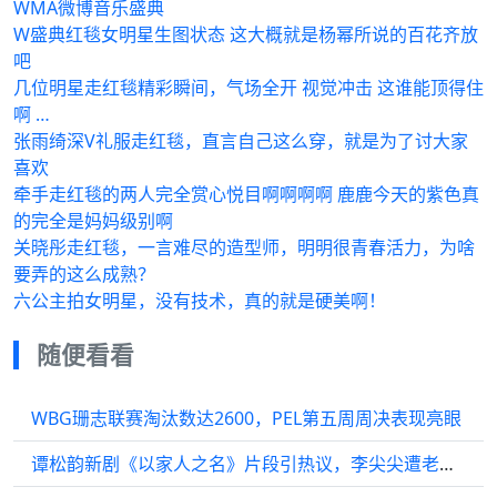
WMA微博音乐盛典
W盛典红毯女明星生图状态 这大概就是杨幂所说的百花齐放
吧
几位明星走红毯精彩瞬间，气场全开 视觉冲击 这谁能顶得住
啊 …
张雨绮深V礼服走红毯，直言自己这么穿，就是为了讨大家
喜欢
牵手走红毯的两人完全赏心悦目啊啊啊啊 鹿鹿今天的紫色真
的完全是妈妈级别啊
关晓彤走红毯，一言难尽的造型师，明明很青春活力，为啥
要弄的这么成熟？
六公主拍女明星，没有技术，真的就是硬美啊！
随便看看
WBG珊志联赛淘汰数达2600，PEL第五周周决表现亮眼
谭松韵新剧《以家人之名》片段引热议，李尖尖遭老师公开批评