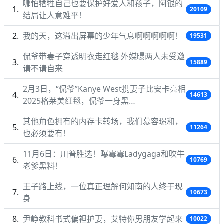
哪怕牺牲自己也要保护好爱人和孩子，阿银的
20109
结局让人意难平！
我的天，这溢出屏幕的少年气息啊啊啊啊啊！
19531
侃爷带妻子穿透明衣走红毯 外媒曝两人未受邀
15889
请不请自来
2月3日，“侃爷”Kanye West携妻子比安卡亮相
14613
2025格莱美红毯，侃爷一身黑…
其他角色拥有的内存卡转场，我们慕容璟和，
11264
也必须要有！
11月6日：川普胜选！曝霉霉Ladygaga和吹牛
10769
老爹黑料！
王子路上线，一位真正理解何知南的人终于现
10673
身
尹峥教科书式偏袒护妻，艾特你男朋友学起来
10022