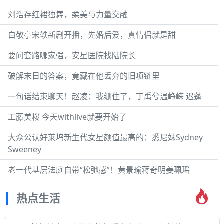
刘浩存红裙独舞，柔美与力量交融
白敬亭宋轶新剧开播，先婚后爱，真情侣就是甜
要问套路哪家强，安星医院找陆院长
破解末日的答案，竟藏在他丢弃的旧项链里
一句话结束聊天！赵凌：我绷住了，丁禹兮温峥嵘 迟蓬
工藤美桜 今天withlive就要开始了
大众公认好莱坞新生代女星颜值最高的：悉尼妹Sydney
Sweeney
老一代基层法庭自带“松弛感”！黄景瑜蒋奇明姜珮瑶
热点生活