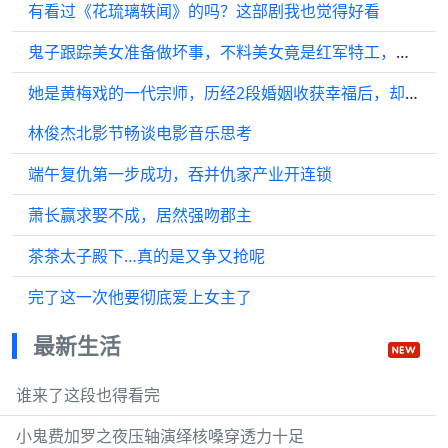
有看过《花琉璃轶闻》的吗？这部剧我也觉得好看
鬼子跟踪美女准备做坏事，不料美女竟是红军特工，结局真是大快人心！
她是黄梅戏的一代宗师，历经2段婚姻收获幸福后，却在38岁自杀
林俊杰北影节畅谈电影音乐思考
端午复仇第一步成功，吞并仇家产业开连锁
萧长赢求娶不成，居然强吻郡主
茶茶太子殿下…真的是又争又抢呢
完了这一次他要彻底爱上女主了
最新生活
谁来了这段也得看完
小鬼费加罗之夜压轴演绎核嗓穿透力十足