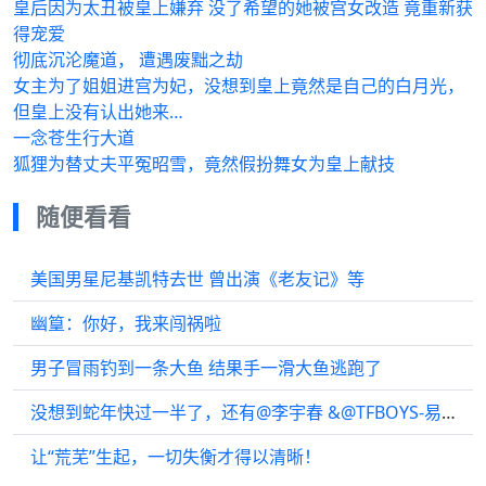
皇后因为太丑被皇上嫌弃 没了希望的她被宫女改造 竟重新获
得宠爱
彻底沉沦魔道， 遭遇废黜之劫
女主为了姐姐进宫为妃，没想到皇上竟然是自己的白月光，
但皇上没有认出她来…
一念苍生行大道
狐狸为替丈夫平冤昭雪，竟然假扮舞女为皇上献技
随便看看
美国男星尼基凯特去世 曾出演《老友记》等
幽篁：你好，我来闯祸啦
男子冒雨钓到一条大鱼 结果手一滑大鱼逃跑了
没想到蛇年快过一半了，还有@李宇春 &@TFBOYS-易烊千玺 同框售后惊喜花絮…
让“荒芜”生起，一切失衡才得以清晰！