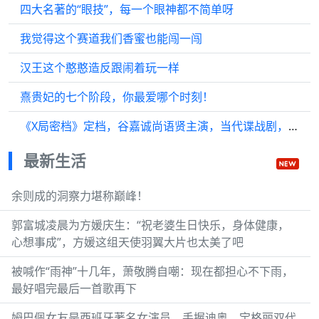
四大名著的“眼技”，每一个眼神都不简单呀
我觉得这个赛道我们香蜜也能闯一闯
汉王这个憨憨造反跟闹着玩一样
熹贵妃的七个阶段，你最爱哪个时刻！
《X局密档》定档，谷嘉诚尚语贤主演，当代谍战剧，题材很新颖
最新生活
余则成的洞察力堪称巅峰！
郭富城凌晨为方媛庆生：“祝老婆生日快乐，身体健康，
心想事成”，方媛这组天使羽翼大片也太美了吧
被喊作“雨神”十几年，萧敬腾自嘲：现在都担心不下雨，
最好唱完最后一首歌再下
姆巴佩女友是西班牙著名女演员，手握迪奥、宝格丽双代