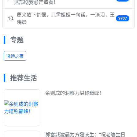
这部剧我必定追看！
原来放下仇恨，只需姐姐一句话，一滴泪，王
9707
晓晨
专题
微博之夜
推荐生活
余则成的洞察力堪称巅峰！
郭富城凌晨为方媛庆生：“祝老婆生日