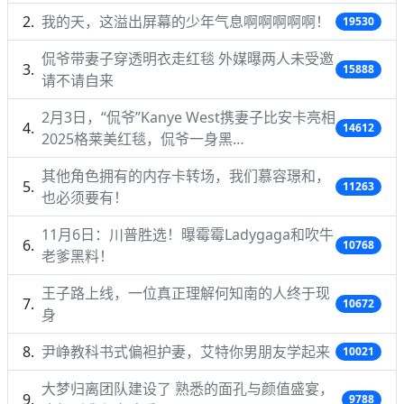
我的天，这溢出屏幕的少年气息啊啊啊啊啊！
19530
侃爷带妻子穿透明衣走红毯 外媒曝两人未受邀
15888
请不请自来
2月3日，“侃爷”Kanye West携妻子比安卡亮相
14612
2025格莱美红毯，侃爷一身黑…
其他角色拥有的内存卡转场，我们慕容璟和，
11263
也必须要有！
11月6日：川普胜选！曝霉霉Ladygaga和吹牛
10768
老爹黑料！
王子路上线，一位真正理解何知南的人终于现
10672
身
尹峥教科书式偏袒护妻，艾特你男朋友学起来
10021
大梦归离团队建设了 熟悉的面孔与颜值盛宴，
9788