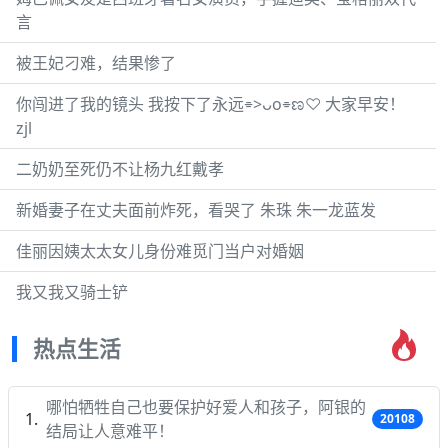
言
被王妃刁难，结果惨了
你闯进了我的镜头 我按下了永远⌯>ᴗo⌯ಣ♡ 大家早安！
zjl
二奶奶至死仍不让杨九红戴孝
新婚妻子在丈夫面前炸死，看哭了 朱珠 朱一龙蓝发
佳丽因姨太太女儿身份难觅门当户对婚姻
我又我又骑士铲
热点生活
哪怕牺牲自己也要保护好爱人和孩子，阿银的
20108
结局让人意难平！