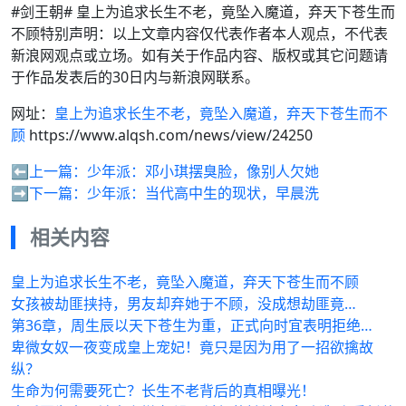
#剑王朝# 皇上为追求长生不老，竟坠入魔道，弃天下苍生而
不顾特别声明：以上文章内容仅代表作者本人观点，不代表
新浪网观点或立场。如有关于作品内容、版权或其它问题请
于作品发表后的30日内与新浪网联系。
网址：
皇上为追求长生不老，竟坠入魔道，弃天下苍生而不
顾
https://www.alqsh.com/news/view/24250
⬅️上一篇：
少年派：邓小琪摆臭脸，像别人欠她
➡️下一篇：
少年派：当代高中生的现状，早晨洗
相关内容
皇上为追求长生不老，竟坠入魔道，弃天下苍生而不顾
女孩被劫匪挟持，男友却弃她于不顾，没成想劫匪竟…
第36章，周生辰以天下苍生为重，正式向时宜表明拒绝…
卑微女奴一夜变成皇上宠妃！竟只是因为用了一招欲擒故
纵？
生命为何需要死亡？长生不老背后的真相曝光！