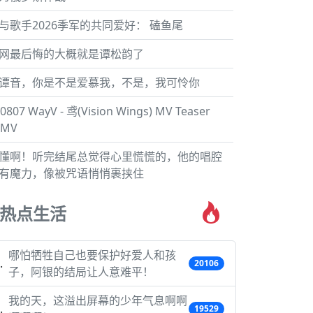
与歌手2026季军的共同爱好： 磕鱼尾
网最后悔的大概就是谭松韵了
谭音，你是不是爱慕我，不是，我可怜你
0807 WayV - 鸢(Vision Wings) MV Teaser
 MV
懂啊！听完结尾总觉得心里慌慌的，他的唱腔
有魔力，像被咒语悄悄裹挟住
热点生活
哪怕牺牲自己也要保护好爱人和孩
20106
子，阿银的结局让人意难平！
我的天，这溢出屏幕的少年气息啊啊
19529