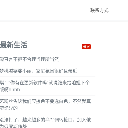
联系方式
最新生活
濛直言不把不合理当理所当然
梦桃喊婆婆小丽，家庭氛围很好且亲近
琪：“你有在更新软件吗”就说谁来给咱姐下个
版啊hhhh
艺粉丝告诉我们应援色不要选白色，不然就真
蛮诡异的
没法打了，越来越多的乌军调转枪口，加入俄
为俄罗斯作战