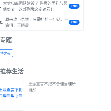
大梦归离团队建设了 熟悉的面孔与颜
9788
值盛宴，这部剧我必定追看！
原来放下仇恨，只需姐姐一句话，一
9707
滴泪，王晓晨
专题
微博之夜
推荐生活
王濛直言不把不合理当理所
当然