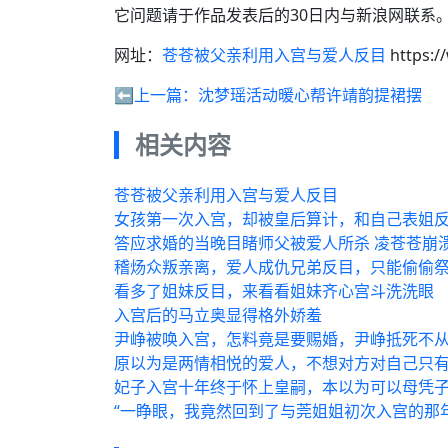
它问题请于作品发表后的30日内与新浪网联系
网址：
苍苍被父亲利用入宫与爱人反目
https:/
⬅️上一篇：
沈梦瑶活动暖心帮许靖韵提裙摆
相关内容
苍苍被父亲利用入宫与爱人反目
女孩第一次入宫，却被皇后算计，和自己表姐
答应求婚的当晚目睹师父被爱人所杀 凌苍苍崩
稽炀众叛亲离，爱人成仇兄弟反目，只能偷偷
看多了姐妹反目，来看看姐妹齐心宫斗洗洗眼
入宫后的马立奥显得格外娇羞
尹峥被唤入宫，怎料竟是要赐婚，尹峥抵死不
原以为是两情相悦的爱人，不想对方对自己只
妃子入宫十年终于怀上皇嗣，本以为可以母凭
“一睁眼，我竟然回到了与莞姐姐初次入宫的那年