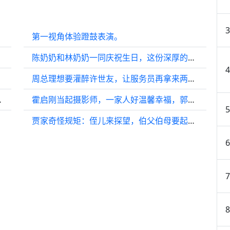
第一视角体验蹬鼓表演。
陈奶奶和林奶奶一同庆祝生日，这份深厚的闺蜜情感真让人羡慕！
周总理想要灌醉许世友，让服务员再拿来两瓶茅台！
 李歌洋 刘学义
霍启刚当起摄影师，一家人好温馨幸福，郭晶晶家庭工作两不误…
贾家奇怪规矩：侄儿来探望，伯父伯母要起立听话，外甥女不见舅舅