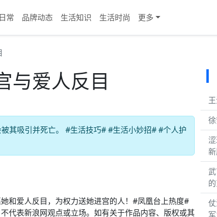
日常
品牌动态
生活知识
生活时尚
更多
目
宫与爱人反目
王
徐
其吸引并死亡。 #生活技巧# #生活小妙招# #个人护
涩
新
武
的
她和爱人反目，为权力送她进宫的人！#凤凰台上热度#
仗
，不代表新浪网观点或立场。如有关于作品内容、版权或其
军