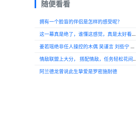
随便看看
拥有一个脸盲的伴侣是怎样的感受呢？
这一幕真是绝了，谁懂这感觉，真是太好看了！ 张凌赫
姜若瑶绝非任人操控的木偶 吴谨言 刘些宁 吴谨言
情敌联盟上大分， 搭配情敌，任务轻松花间令 刘学义
阿兰德龙曾说此生挚爱是罗密施耐德