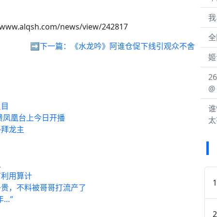
。
我
/www.alqsh.com/news/view/242817
全
➡️下一篇：
《水龙吟》阿谁仓促下线引观众不舍
姬
26
@
反目
谁
溃凤凰台上今日开播
太
祭拜龙主
从
有利用算计
子贵，不料被哥哥打流产了
…”