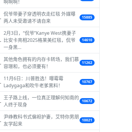
啊啊啊！
侃爷带妻子穿透明衣走红毯 外媒曝
15885
两人未受邀请不请自来
2月3日，“侃爷”Kanye West携妻子
比安卡亮相2025格莱美红毯，侃爷
14610
一身黑…
其他角色拥有的内存卡转场，我们慕
11262
容璟和，也必须要有！
11月6日：川普胜选！曝霉霉
10767
Ladygaga和吹牛老爹黑料！
王子路上线，一位真正理解何知南的
10672
人终于现身
尹峥教科书式偏袒护妻，艾特你男朋
10021
友学起来