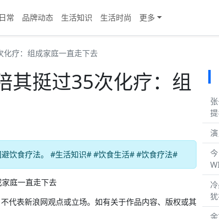
日常
品牌动态
生活知识
生活时尚
更多
次化疗：组成家庭一直走下去
陪其挺过35次化疗：组
张
提
演
今
饮食疗法。 #生活知识# #饮食生活# #饮食疗法#
W
家庭一直走下去
冷
犹
，不代表新浪网观点或立场。如有关于作品内容、版权或其
。
余