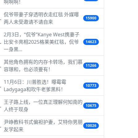
啊啊啊！
侃爷带妻子穿透明衣走红毯 外媒曝
15900
两人未受邀请不请自来
2月3日，“侃爷”Kanye West携妻子
比安卡亮相2025格莱美红毯，侃爷
14623
一身黑…
其他角色拥有的内存卡转场，我们慕
11266
容璟和，也必须要有！
11月6日：川普胜选！曝霉霉
10773
Ladygaga和吹牛老爹黑料！
王子路上线，一位真正理解何知南的
10675
人终于现身
尹峥教科书式偏袒护妻，艾特你男朋
10026
友学起来