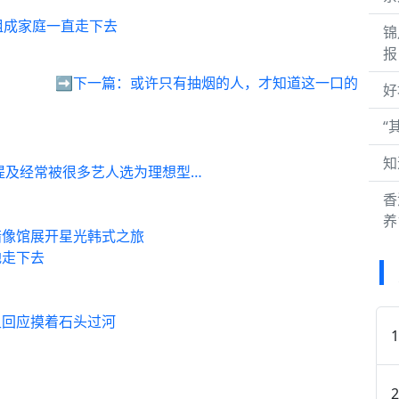
组成家庭一直走下去
锦
报
➡️下一篇：
或许只有抽烟的人，才知道这一口的
好
“
知
提及经常被很多艺人选为理想型…
香
养
蜡像馆展开星光韩式之旅
地走下去
卫回应摸着石头过河