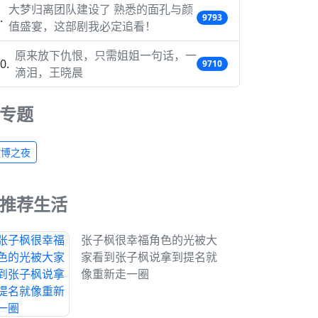
大梦归离团队建设了 熟悉的面孔与颜
9793
值盛宴，这部剧我必定追看！
原来放下仇恨，只需姐姐一句话，一
9710
滴泪，王晓晨
专题
微博之夜
推荐生活
张子枫很幸福角色的光被大
家看到张子枫说拿到提名就
像重新走一圈