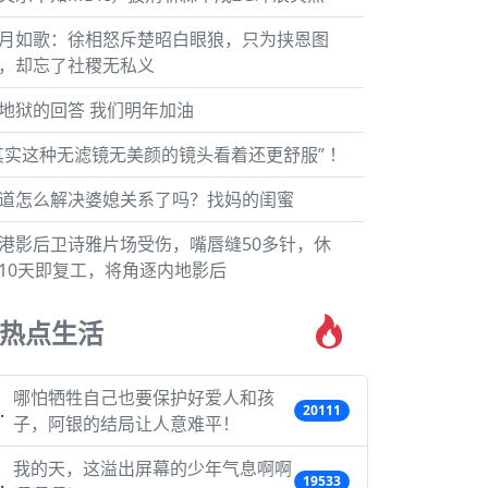
月如歌：徐相怒斥楚昭白眼狼，只为挟恩图
，却忘了社稷无私义
地狱的回答 我们明年加油
其实这种无滤镜无美颜的镜头看着还更舒服” ！
道怎么解决婆媳关系了吗？找妈的闺蜜
港影后卫诗雅片场受伤，嘴唇缝50多针，休
10天即复工，将角逐内地影后
热点生活
哪怕牺牲自己也要保护好爱人和孩
20111
子，阿银的结局让人意难平！
我的天，这溢出屏幕的少年气息啊啊
19533