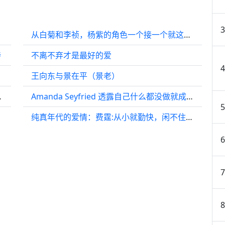
尿点
从白菊和李祯，杨紫的角色一个接一个就这么来了！杨紫
待
不离不弃才是最好的爱
王向东与景在平（景老）
央视戏曲频道
Amanda Seyfried 透露自己什么都没做就成为了联合制片人
纯真年代的爱情：费霆:从小就勤快，闲不住一点 啥也不图