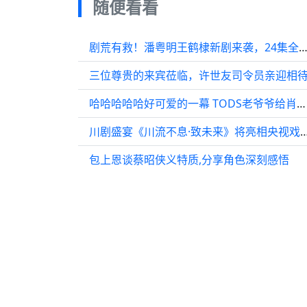
随便看看
剧荒有救！潘粤明王鹤棣新剧来袭，24集全程高能无
三位尊贵的来宾莅临，许世友司令员亲迎相
哈哈哈哈哈好可爱的一幕 TODS老爷爷给肖战展示翻盖手机，肖战还震惊了一下
川剧盛宴《川流不息·致未来》将亮相
包上恩谈蔡昭侠义特质,分享角色深刻感悟