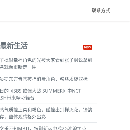
联系方式
最新生活
子枫很幸福角色的光被大家看到张子枫说拿到
名就像重新走一圈
员提东方青苍被指消费角色，粉丝质疑双标
日的《SBS 歌谣大战 SUMMER》中NCT
ISH带来精彩舞台
感气质撞上柔和粉色，碰撞出别样火花，锋韵
存，整体观感格外出彩
文乐不知MBTI，披荆斩棘中成2G冲浪笑点