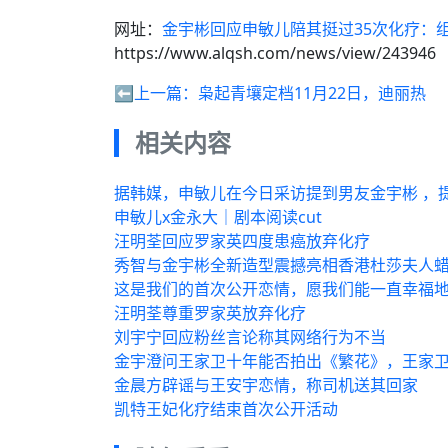
网址：
金宇彬回应申敏儿陪其挺过35次化疗：
https://www.alqsh.com/news/view/243946
⬅️上一篇：
枭起青壤定档11月22日，迪丽热
相关内容
据韩媒，申敏儿在今日采访提到男友金宇彬 ，
申敏儿x金永大｜剧本阅读cut
汪明荃回应罗家英四度患癌放弃化疗
秀智与金宇彬全新造型震撼亮相香港杜莎夫人
这是我们的首次公开恋情，愿我们能一直幸福
汪明荃尊重罗家英放弃化疗
刘宇宁回应粉丝言论称其网络行为不当
金宇澄问王家卫十年能否拍出《繁花》，王家
金晨方辟谣与王安宇恋情，称司机送其回家
凯特王妃化疗结束首次公开活动