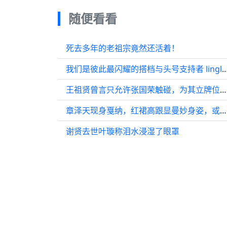
随便看看
死去多年的老祖宗竟然还活着！
我们是彼此最闪耀的搭档与头号支持者 linglingkwong or
王祖贤曾言只允许张国荣触碰，为其立牌位悼念
章泽天现身戛纳，红裙高跟显曼妙身姿，或去看巩俐的《霸王别姬》
谢贤去世叶璇称泪水浸湿了眼罩