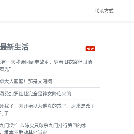
联系方式
最新生活
总有一天我会回到老故乡，穿着旧衣裳但眼睛
着光”
卓大人醒醒！那是文潇啊
潇费加罗红毯完全是神女降临来的
死我了，刚开始以为他真的戒了，原来是改了
号了
九门:为什么陈皮只敢杀九门排行第四的水
，根本不敢动其他当家