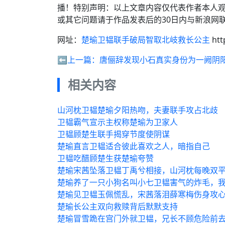
播！特别声明：以上文章内容仅代表作者本人
或其它问题请于作品发表后的30日内与新浪网
网址：
楚瑜卫韫联手破局智取北岐救长公主
htt
⬅️上一篇：
唐俪辞发现小石真实身份为一阙阴
相关内容
山河枕卫韫楚瑜夕阳热吻，夫妻联手攻占北歧
卫韫霸气宣示主权称楚瑜为卫家人
卫韫顾楚生联手揭穿节度使阴谋
楚瑜直言卫韫适合彼此喜欢之人，暗指自己
卫韫吃醋顾楚生获楚瑜夸赞
楚瑜宋茜坠落卫韫丁禹兮相接，山河枕每晚双
楚瑜养了一只小狗名叫小七卫韫害气的炸毛，
楚瑜见卫韫玉佩慌乱，宋茜落泪薛寒梅伤身攻
楚瑜长公主双向救赎背后默默支持
楚瑜冒雪跪在宫门外就卫韫，兄长不顾危险前去