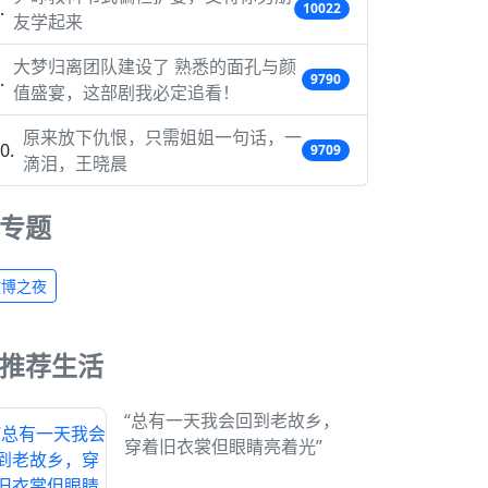
10022
友学起来
大梦归离团队建设了 熟悉的面孔与颜
9790
值盛宴，这部剧我必定追看！
原来放下仇恨，只需姐姐一句话，一
9709
滴泪，王晓晨
专题
微博之夜
推荐生活
“总有一天我会回到老故乡，
穿着旧衣裳但眼睛亮着光”