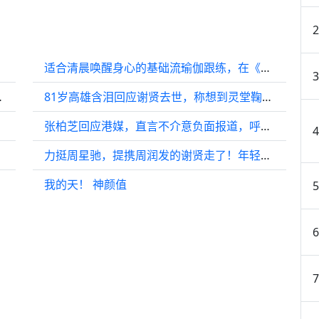
适合清晨唤醒身心的基础流瑜伽跟练，在《梦醒时分》的柔缓串联中开启活力一天
mkornnaphat
81岁高雄含泪回应谢贤去世，称想到灵堂鞠躬 得知遗体已火化后情绪激动！
张柏芝回应港媒，直言不介意负面报道，呼吁正能量
力挺周星驰，提携周润发的谢贤走了！年轻时惊艳了时代，一辈子仗义潇洒！
我的天！ 神颜值