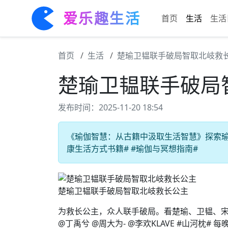
爱乐趣生活
首页
生活
生活
首页
生活
楚瑜卫韫联手破局智取北岐救
楚瑜卫韫联手破局
发布时间：2025-11-20 18:54
《瑜伽智慧：从古籍中汲取生活智慧》探索瑜伽
康生活方式书籍# #瑜伽与冥想指南#
楚瑜卫韫联手破局智取北岐救长公主
为救长公主，众人联手破局。看楚瑜、卫韫、
@丁禹兮 @周大为- @李欢KLAVE #山河枕# 