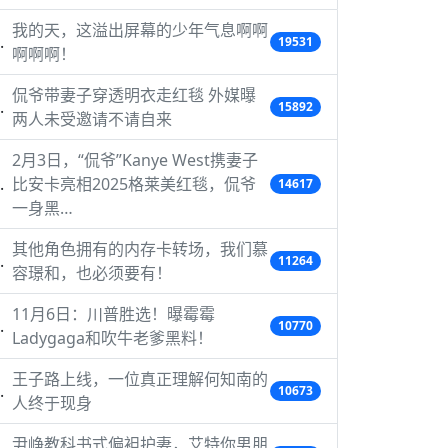
我的天，这溢出屏幕的少年气息啊啊
19531
啊啊啊！
侃爷带妻子穿透明衣走红毯 外媒曝
15892
两人未受邀请不请自来
2月3日，“侃爷”Kanye West携妻子
比安卡亮相2025格莱美红毯，侃爷
14617
一身黑…
其他角色拥有的内存卡转场，我们慕
11264
容璟和，也必须要有！
11月6日：川普胜选！曝霉霉
10770
Ladygaga和吹牛老爹黑料！
王子路上线，一位真正理解何知南的
10673
人终于现身
尹峥教科书式偏袒护妻，艾特你男朋