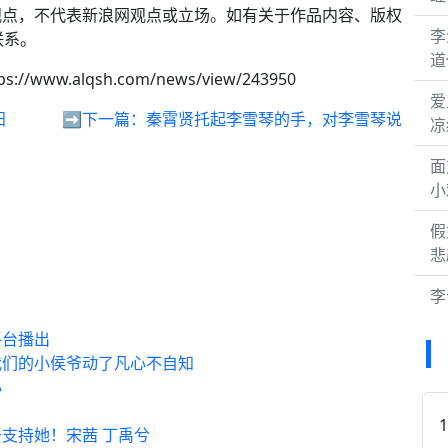
观点，不代表新浪网观点或立场。如有关于作品内容、版权
李
联系。
道
ps://www.alqsh.com/news/view/243950
爱
阳
➡️下一篇：
秦霄贤托起李雪琴的手，对李雪琴说
凉
面
小
假
悲
李
平台播出
我们的小侯爷动了凡心不自知
心
支持她！宋茜 丁禹兮