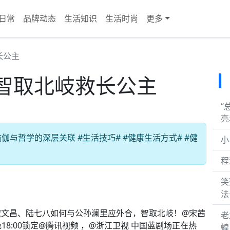
日常
品牌动态
生活知识
生活时尚
更多
长公主
智取北岐救长公主
“
亮
与哲学的深层关联 #生活技巧# #健康生活方式# #健
小
程
笑
法
宋文昌、陆七八如何与公孙澜里应外合，智取北岐！@宋茜
老
每晚18:00锁定@腾讯视频 ，@浙江卫视 中国蓝剧场正在热
蝗