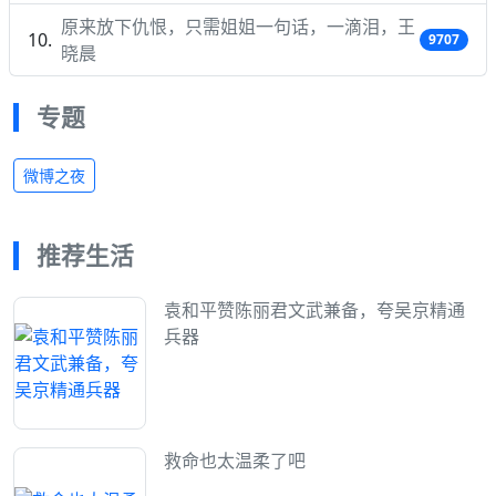
原来放下仇恨，只需姐姐一句话，一滴泪，王
9707
晓晨
专题
微博之夜
推荐生活
袁和平赞陈丽君文武兼备，夸吴京精通
兵器
救命也太温柔了吧