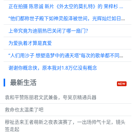
正在拍摄 陈思诚 新片《外太空的莫扎特》的 荣梓杉 …
“他们都称世子殿下如神灵般泽被世间，光辉灿烂如日月，繁盛似春华”
上帝究竟为迪丽热巴关闭了哪一扇门？
为爱执着才算是真爱
“人们用沙子 想塑造梦中的通天塔”每次的歌单都不同呜呜 音乐节的《动物世界》
谢谢你概念侠，原本我对1.8万亿没有概念
最新生活
袁和平赞陈丽君文武兼备，夸吴京精通兵器
救命也太温柔了吧
穆祉丞来王者萌新之夜表演赛了，一出场帅气十足，镜头
签走起