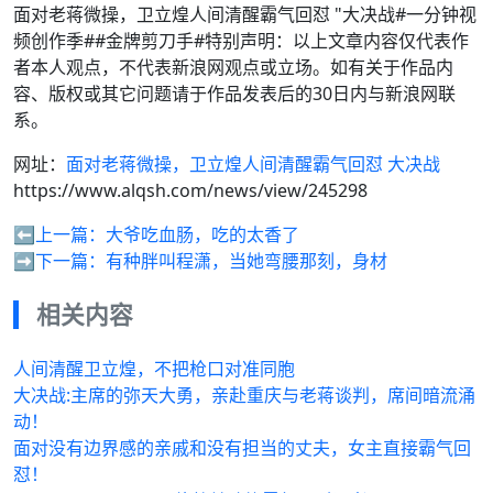
面对老蒋微操，卫立煌人间清醒霸气回怼 "大决战#一分钟视
频创作季##金牌剪刀手#特别声明：以上文章内容仅代表作
者本人观点，不代表新浪网观点或立场。如有关于作品内
容、版权或其它问题请于作品发表后的30日内与新浪网联
系。
网址：
面对老蒋微操，卫立煌人间清醒霸气回怼 大决战
https://www.alqsh.com/news/view/245298
⬅️上一篇：
大爷吃血肠，吃的太香了
➡️下一篇：
有种胖叫程潇，当她弯腰那刻，身材
相关内容
人间清醒卫立煌，不把枪口对准同胞
大决战:主席的弥天大勇，亲赴重庆与老蒋谈判，席间暗流涌
动！
面对没有边界感的亲戚和没有担当的丈夫，女主直接霸气回
怼！