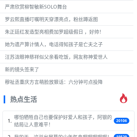
严肃欣赏柳智敏新SOLO舞台
罗云熙直播叮嘱明天穿漂亮点，粉丝蹲返图
朱正廷红发造型亮相费加罗超级假日 ，好帅！
她为遗产算计情人，电话得知孩子是亡夫之子
汪苏泷眼神慈祥似父亲看吃饭，网友称神爱世人
新的镜头签来了
穆祉丞重庆方言萌脸放狠话：六分钟可点投降
热点生活
哪怕牺牲自己也要保护好爱人和孩子，阿银的
20106
结局让人意难平！
我的天，这溢出屏幕的少年气息啊啊啊啊啊！
19529