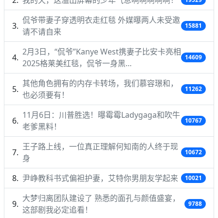
侃爷带妻子穿透明衣走红毯 外媒曝两人未受邀
15881
请不请自来
2月3日，“侃爷”Kanye West携妻子比安卡亮相
14609
2025格莱美红毯，侃爷一身黑…
其他角色拥有的内存卡转场，我们慕容璟和，
11262
也必须要有！
11月6日：川普胜选！曝霉霉Ladygaga和吹牛
10767
老爹黑料！
王子路上线，一位真正理解何知南的人终于现
10672
身
尹峥教科书式偏袒护妻，艾特你男朋友学起来
10021
大梦归离团队建设了 熟悉的面孔与颜值盛宴，
9788
这部剧我必定追看！