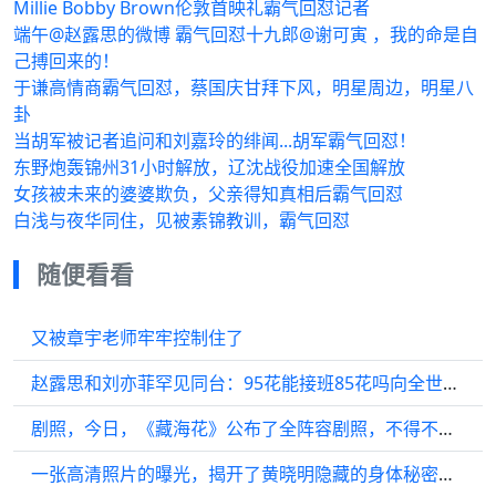
Millie Bobby Brown伦敦首映礼霸气回怼记者
端午@赵露思的微博 霸气回怼十九郎@谢可寅 ，我的命是自
己搏回来的！
于谦高情商霸气回怼，蔡国庆甘拜下风，明星周边，明星八
卦
当胡军被记者追问和刘嘉玲的绯闻...胡军霸气回怼！
东野炮轰锦州31小时解放，辽沈战役加速全国解放
女孩被未来的婆婆欺负，父亲得知真相后霸气回怼
白浅与夜华同住，见被素锦教训，霸气回怼
随便看看
又被章宇老师牢牢控制住了
赵露思和刘亦菲罕见同台：95花能接班85花吗向全世界安利吴清功刘亦菲赵露思抱
剧照，今日，《藏海花》公布了全阵容剧照，不得不承认…
一张高清照片的曝光，揭开了黄晓明隐藏的身体秘密，“返老还童”的秘诀全靠它