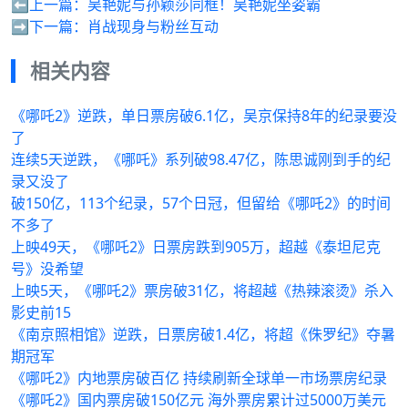
⬅️上一篇：
吴艳妮与孙颖莎同框！吴艳妮坐姿霸
➡️下一篇：
肖战现身与粉丝互动
相关内容
《哪吒2》逆跌，单日票房破6.1亿，吴京保持8年的纪录要没
了
连续5天逆跌，《哪吒》系列破98.47亿，陈思诚刚到手的纪
录又没了
破150亿，113个纪录，57个日冠，但留给《哪吒2》的时间
不多了
上映49天，《哪吒2》日票房跌到905万，超越《泰坦尼克
号》没希望
上映5天，《哪吒2》票房破31亿，将超越《热辣滚烫》杀入
影史前15
《南京照相馆》逆跌，日票房破1.4亿，将超《侏罗纪》夺暑
期冠军
《哪吒2》内地票房破百亿 持续刷新全球单一市场票房纪录
《哪吒2》国内票房破150亿元 海外票房累计过5000万美元