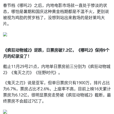
春节档《哪吒2》之后，内地电影市场就一直处于惨淡的状
态，哪怕是暑期和国庆这种黄金档期都是不温不火，更别说
被视为鸡肋的贺岁档了，没想到站出来救场的是好莱坞大
片。
《疯狂动物城2》逆跌，日票房破7.2亿，《哪吒2》保持9个
月的纪录没了！
截止11月29号21点，内地单日票房前三分别为《疯狂动物城
2》《鬼灭之刃》《狂野时代》。
《鬼灭之刃》说是亚军，但单日票房只有1900万，排片占比
为6.7%，票房占比才2.6%，上座率不高，目前上映16天累计
票房为6.12亿，很明显票房走势被《疯狂动物城2》截断，最
终票房不会超过7亿了。