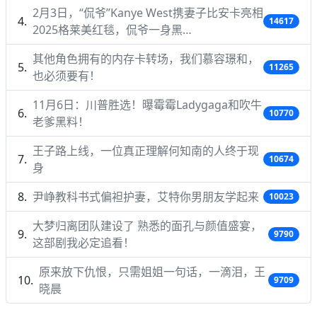
2月3日，“侃爷”Kanye West携妻子比安卡亮相
14617
2025格莱美红毯，侃爷一身黑…
其他角色拥有的内存卡转场，我们慕容璟和，
11265
也必须要有！
11月6日：川普胜选！曝霉霉Ladygaga和吹牛
10770
老爹黑料！
王子路上线，一位真正理解何知南的人终于现
10674
身
尹峥教科书式偏袒护妻，艾特你男朋友学起来
10023
大梦归离团队建设了 熟悉的面孔与颜值盛宴，
9790
这部剧我必定追看！
原来放下仇恨，只需姐姐一句话，一滴泪，王
9709
晓晨