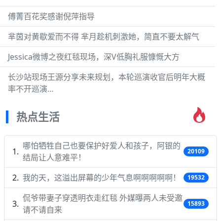
傅菁百花奖感谢倪萍指导
芈茵对黄歇爱而不得 芈月趁机刺激她，简直不要太解气
Jessica微博之夜红毯现场，深V低胸礼服慷慨大方
长沙站现场王源分享未来规划，本轮巡演收官后明年大概
率不开巡演…
热点生活
哪怕牺牲自己也要保护好爱人和孩子，阿银的
20109
结局让人意难平！
我的天，这溢出屏幕的少年气息啊啊啊啊啊！
19532
侃爷带妻子穿透明衣走红毯 外媒曝两人未受邀
15893
请不请自来