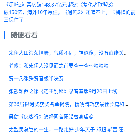
《哪吒2》票房破148.87亿元 超过《复仇者联盟3》
破150亿，海外10年最佳，《哪吒2》还追不上，卡梅隆的前
三保住了
随便看看
宋伊人田海荣撞脸，气质不同，神似像，没有血缘关系我都不信
龚俊：和宋伊人没见面之前要查一查～哈哈哈
贾一凡张殊贤晋级半决赛
张靓颖薛之谦《霸王别姬》录音室版9月20日上线
第36届银河奖获奖名单揭晓，杨晩晴斩获最佳长篇和最佳短篇作品奖
吴健《侠客行》演绎阴差阳错替身虐恋
太监吴总管的一生，一路走好 少年天子 邓超 郝蕾 霍思燕 杨蓉