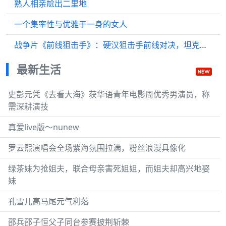
熟人相亲尬出二里地
一个集率性与优雅于一身的女人
战争片《前线狙击手》：硬汉狙击手前线对决，坦克猛攻守军阵地
最新生活
史彭元凭《去看大海》获华语青年电影周优秀男演员，称
需深耕演技
真爱live版～nunew
罗云熙演唱会全场紫海氛围拉满，粉丝浪漫具像化
绿茶妹为抢姐夫，联合母亲害死姐姐，而姐夫却高兴地娶
妹
孔雪儿高马尾元气利落
邵兵邵子恒父子同台参赛披荆斩棘