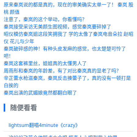
原来秦岚说的都是真的，现在的审美确实太单一了！ 秦岚 殷
桃 颜值
注意了，秦岚的这个举动，你看懂吗？
秦岚接受采访无美颜生图视频，感觉秦岚要碎掉了
昭仪模仿秦岚姐这段笑拥我了 学的太像了秦岚电音朵拉 赵昭
仪 花儿与少年
秦岚破碎感的神！有种头皮发麻的感觉，也太楚楚可怜了
吧！
秦岚这套裤里丝，姐姐真的太懂男人了
周雨彤和秦岚的年龄差，有了对比秦岚真的显老了吗？
辛芷蕾水枪滋秦岚，秦岚反击揍蕾子了，真的没有一顿打是
白挨的
秦岚出演的武媚娘竟然都翻白眼了
随便看看
lightsum翻唱4minute《crazy》