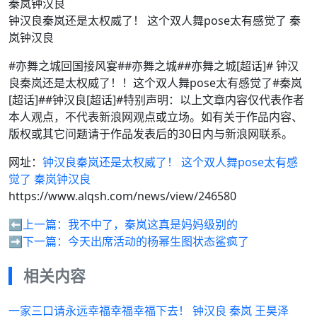
钟汉良秦岚还是太权威了！ 这个双人舞pose太有感觉了 秦
岚钟汉良
#亦舞之城回国接风宴##亦舞之城##亦舞之城[超话]# 钟汉
良秦岚还是太权威了！！这个双人舞pose太有感觉了#秦岚
[超话]##钟汉良[超话]#特别声明：以上文章内容仅代表作者
本人观点，不代表新浪网观点或立场。如有关于作品内容、
版权或其它问题请于作品发表后的30日内与新浪网联系。
网址：
钟汉良秦岚还是太权威了！ 这个双人舞pose太有感
觉了 秦岚钟汉良
https://www.alqsh.com/news/view/246580
⬅️上一篇：
我不中了，秦岚这真是妈妈级别的
➡️下一篇：
今天出席活动的杨幂生图状态鲨疯了
相关内容
一家三口请永远幸福幸福幸福下去！ 钟汉良 秦岚 王昊泽