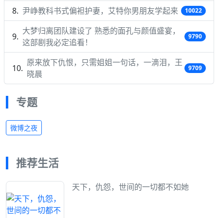
尹峥教科书式偏袒护妻，艾特你男朋友学起来
10022
大梦归离团队建设了 熟悉的面孔与颜值盛宴，
9790
这部剧我必定追看！
原来放下仇恨，只需姐姐一句话，一滴泪，王
9709
晓晨
专题
微博之夜
推荐生活
天下，仇怨，世间的一切都不如她