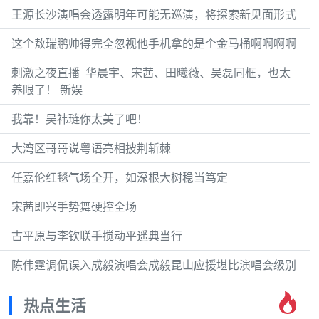
王源长沙演唱会透露明年可能无巡演，将探索新见面形式
这个敖瑞鹏帅得完全忽视他手机拿的是个金马桶啊啊啊啊
刺激之夜直播 ​ 华晨宇、宋茜、田曦薇、吴磊同框，也太
养眼了！ 新娱
我靠！吴祎琏你太美了吧！
大湾区哥哥说粤语亮相披荆斩棘
任嘉伦红毯气场全开，如深根大树稳当笃定
宋茜即兴手势舞硬控全场
古平原与李钦联手搅动平遥典当行
陈伟霆调侃误入成毅演唱会成毅昆山应援堪比演唱会级别
热点生活