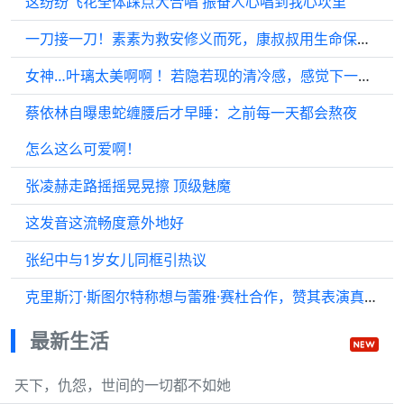
这纷纷飞花全体踩点大合唱 振奋人心唱到我心坎里
一刀接一刀！素素为救安修义而死，康叔叔用生命保护了公主最后一次
女神…叶璃太美啊啊 ！若隐若现的清冷感，感觉下一秒就会破碎，白鹿太会了
蔡依林自曝患蛇缠腰后才早睡：之前每一天都会熬夜
怎么这么可爱啊！
张凌赫走路摇摇晃晃擦 顶级魅魔
这发音这流畅度意外地好
张纪中与1岁女儿同框引热议
克里斯汀·斯图尔特称想与蕾雅·赛杜合作，赞其表演真实有层次
最新生活
天下，仇怨，世间的一切都不如她