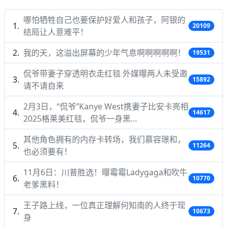
哪怕牺牲自己也要保护好爱人和孩子，阿银的
20109
结局让人意难平！
我的天，这溢出屏幕的少年气息啊啊啊啊啊！
19531
侃爷带妻子穿透明衣走红毯 外媒曝两人未受邀
15892
请不请自来
2月3日，“侃爷”Kanye West携妻子比安卡亮相
14617
2025格莱美红毯，侃爷一身黑…
其他角色拥有的内存卡转场，我们慕容璟和，
11264
也必须要有！
11月6日：川普胜选！曝霉霉Ladygaga和吹牛
10770
老爹黑料！
王子路上线，一位真正理解何知南的人终于现
10673
身